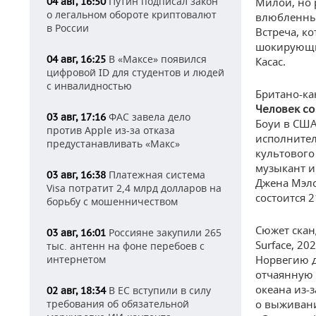
Путин подписал закон
04 авг, 16:50
Милой, но 
о легальном обороте криптовалют
влюбленны
в России
Встреча, к
шокирующим
В «Максе» появился
04 авг, 16:25
Касас.
цифровой ID для студентов и людей
с инвалидностью
Британо-ка
Человек со
ФАС завела дело
03 авг, 17:16
Боуи в США
против Apple из-за отказа
исполнител
предустанавливать «Макс»
культового 
музыкант и
Платежная система
03 авг, 16:38
Джена Мэло
Visa потратит 2,4 млрд долларов на
состоится 2
борьбу с мошенничеством
Сюжет скан
Россияне закупили 265
03 авг, 16:01
Surface, 20
тыс. антенн на фоне перебоев с
интернетом
Норвегию д
отчаянную 
океана из-
В ЕС вступили в силу
02 авг, 18:34
требования об обязательной
о выживании