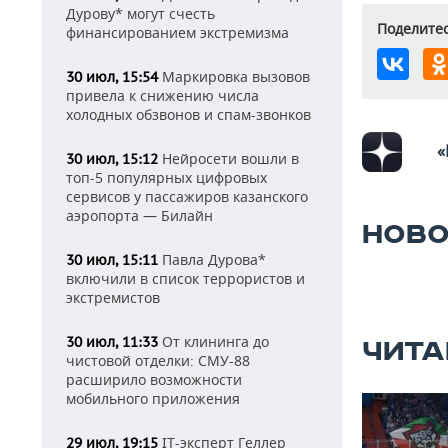
Дурову* могут счесть
Поделитес
финансированием экстремизма
Маркировка вызовов
30 июл, 15:54
привела к снижению числа
холодных обзвонов и спам-звонков
«
Нейросети вошли в
30 июл, 15:12
топ-5 популярных цифровых
сервисов у пассажиров казанского
аэропорта — Билайн
НОВО
Павла Дурова*
30 июл, 15:11
включили в список террористов и
экстремистов
От клининга до
30 июл, 11:33
ЧИТА
чистовой отделки: СМУ-88
расширило возможности
мобильного приложения
IT-эксперт Геллер
29 июл, 19:15