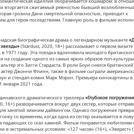
романтическая идиллия оборачивается кошмаром: в отнош
х вторгается сжигаемый ревностью бывший возлюбленны
оторая грозила Дани смертельной опасностью, приводит к
 для героя последствиям. Главную роль в фильме испол
надская биографическая драма о легендарном музыканте
«Д
(Stardust, 2020, 18+) рассказывает о первом визите
 звезды»
 в 1971 году. Эта поездка вдохновила молодого британског
я на создание одного из самых ярких образов поп-культур
альтер эго Зигги Стардаста. В роли Боуи снялся британский 
 актер Джонни Флинн, также в фильме сыграли американска
ун и стендап-комик Марк Мэрон. Премьера кинокартины в
1 января 2021 года.
динавского драматического триллера
«Глубокое погружени
20, 16+) разворачивается вокруг двух сестер, которые отпра
ля занятий зимним дайвингом. Однако погружение превра
гонку со временем, когда одна из сестер оказывается в лов
за падающих со скал камней. Фильм понравится любителям
 в экстремальных условиях: «127 часов» (16+), «Эверест» (