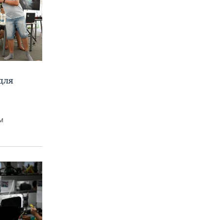
для
м