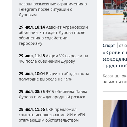
назвал возможные ограничения в
Telegram после ситуации с
Дуровым
Адвокат Аграновский
29 июл, 18:14
объяснил, что ждет Дурова после
обвинения в содействии
терроризму
Спорт
07:
«Кровь с
Акции VK выросли на
29 июл, 11:48
молодежь
4% после обвинений Дурову
труда по
Выручка «Яндекса» за
29 июл, 10:04
Казанцы ок
полугодие выросла на 19%
альметьевц
ФСБ объявила Павла
29 июл, 08:55
Дурова в международный розыск
СКР предложил
28 июл, 11:36
считать использование ИИ и VPN
отягчающим обстоятельством