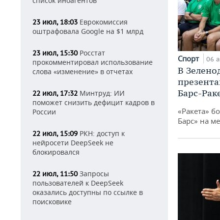
список иноагентов
Еврокомиссия
23 июл, 18:03
оштрафовала Google на $1 млрд
Росстат
23 июл, 15:30
Спорт
06 а
прокомментировал использование
В Зелено
слова «изменение» в отчетах
презента
Барс-Рак
Минтруд: ИИ
22 июл, 17:32
поможет снизить дефицит кадров в
«Ракета» б
России
Барс» на ме
РКН: доступ к
22 июл, 15:09
нейросети DeepSeek не
блокировался
Запросы
22 июл, 11:50
пользователей к DeepSeek
оказались доступны по ссылке в
поисковике