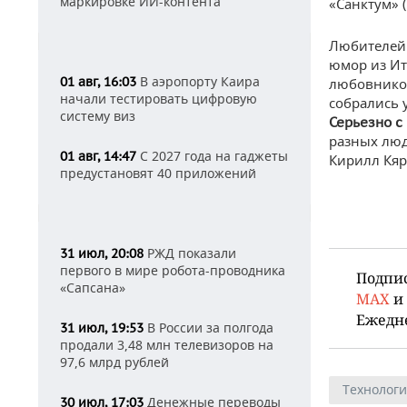
маркировке ИИ-контента
«Санктум» (
Любителей 
юмор из И
В аэропорту Каира
01 авг, 16:03
любовников
начали тестировать цифровую
собрались 
систему виз
С
ерьезно
с
разных люд
С 2027 года на гаджеты
01 авг, 14:47
Кирилл Кяр
предустановят 40 приложений
РЖД показали
31 июл, 20:08
первого в мире робота-проводника
Подпи
«Сапсана»
MAX
и
Ежедн
В России за полгода
31 июл, 19:53
продали 3,48 млн телевизоров на
97,6 млрд рублей
Технолог
Денежные переводы
30 июл, 17:03