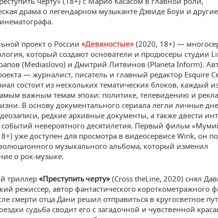
реступить черту» (18+) c Марио Касасом в главной роли,
ская драма о легендарном музыканте Дэвиде Боуи и други
инематографа.
ьной проект о России
(2020, 18+) — многос
«Девяностые»
логия, который создают основатели и продюсеры студии Li
апов (Mediaslovo) и Дмитрий Литвинов (Planeta Inform). Ав
оекта — журналист, писатель и главный редактор Esquire С
иал состоит из нескольких тематических блоков, каждый и
амым важным темам эпохи: политике, телевидению и рекла
изни. В основу документального сериала легли личные дн
идеозаписи, редкие архивные документы, а также двести ин
 событий невероятного десятилетия. Первый фильм «Муми
18+) уже доступен для просмотра в видеосервисе Wink, он 
волюционного музыкального альбома, который изменил
ние о рок-музыке.
ий триллер
(Cross theLine, 2020) снял Да
«
Преступить черту»
кий режиссер, автор фантастического короткометражного 
сле смерти отца Дани решил отправиться в кругосветное пу
оездки судьба сводит его с загадочной и чувственной крас