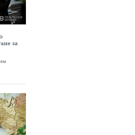
о
тане за
чем