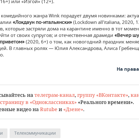
16+) или «Изгой» (12+).
комедийного жанра Wink порадует двумя новинками: акту
талии
(Lockdown all'italiana, 2020, 
«
Локдаун
по-итальянски»
, которые застряли дома на карантине именно в тот момент
уйти от своих супругов; и отечественная драмеди
«
Вечер шу
(2020, 6+) о том, как новогодний праздник меня
 приветом»
ей. В главных ролях — Юлия Александрова, Алиса Гребен
о.
На прав
сывайтесь на
телеграм-канал
,
группу «ВКонтакте»
,
кан
страницу в «Одноклассниках»
«Реального времени».
евные видео на
Rutube
и
«Дзене»
.
ии
Телекоммуникации