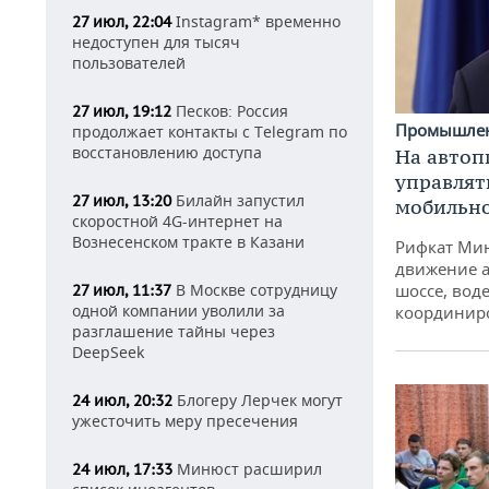
Instagram* временно
27 июл, 22:04
недоступен для тысяч
пользователей
Песков: Россия
27 июл, 19:12
Промышле
продолжает контакты с Telegram по
восстановлению доступа
На автоп
управлят
Билайн запустил
27 июл, 13:20
мобильн
скоростной 4G-интернет на
Вознесенском тракте в Казани
Рифкат Мин
движение а
В Москве сотрудницу
шоссе, воде
27 июл, 11:37
одной компании уволили за
координир
разглашение тайны через
DeepSeek
Блогеру Лерчек могут
24 июл, 20:32
ужесточить меру пресечения
Минюст расширил
24 июл, 17:33