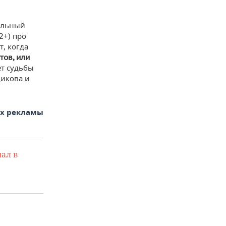
альный
12+) про
, когда
тов, или
ет судьбы
щикова и
ах рекламы
ал в