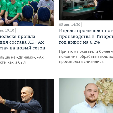
05 авг, 14:30
Индекс промышленног
вг, 19:10
дольске прошла
производства в Татарс
ция состава ХК «Ак
год вырос на 6,2%
ета» на новый сезон
При этом показатели более 
половины обрабатывающих
ольше не «Динамо», «Ак
производств снизились
сте, как и был