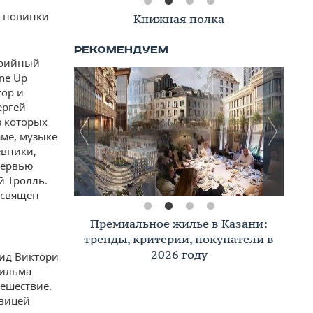
е новинки
Книжная полка
ерийный
ne Up
тор и
ергей
з которых
ме, музыке
евники,
тервью
й Тролль.
посвящен
Премиальное жилье в Казани:
тренды, критерии, покупатели в
2026 году
вид Виктори
фильма
тешествие.
авицей