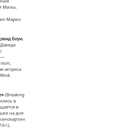
ения
й Милы.
нил Марио
эвид Боуи.
 Дэвида
о
ы—
поэт,
я актриса
 Wink
(Breaking
е»
вились в
щается в
ушке на дне
 кинокартин
16+),