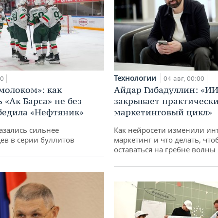
Технологии
00
04 авг, 00:00
 молоком»: как
Айдар Гибадуллин: «ИИ
 «Ак Барса» не без
закрывает практически
бедила «Нефтяник»
маркетинговый цикл»
азались сильнее
Как нейросети изменили ин
ев в серии буллитов
маркетинг и что делать, что
оставаться на гребне волны