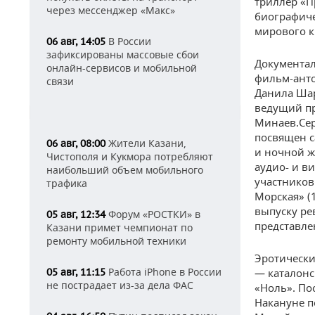
триллер «П
через мессенджер «Макс»
биографиче
мирового к
В России
06 авг, 14:05
зафиксированы массовые сбои
Документал
онлайн-сервисов и мобильной
фильм-анто
связи
Данила Шар
ведущий пр
Минаев.Сер
посвящен с
Жители Казани,
06 авг, 08:00
и ночной ж
Чистополя и Кукмора потребляют
аудио- и в
наибольший объем мобильного
участников
трафика
Морская» (
выпуску ре
Форум «РОСТКИ» в
05 авг, 12:34
представле
Казани примет чемпионат по
ремонту мобильной техники
Эротическ
Работа iPhone в России
05 авг, 11:15
— каталонс
не пострадает из-за дела ФАС
«Ноль». По
Накануне п