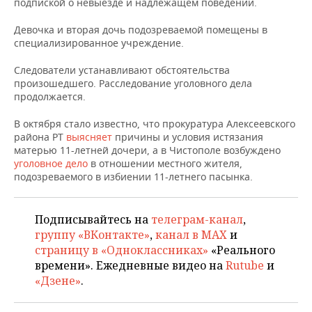
ВОДНЫЕ ВИДЫ СПОРТА
ОБРАЗОВАНИЕ
подпиской о невыезде и надлежащем поведении.
Девочка и вторая дочь подозреваемой помещены в
ХОККЕЙ С МЯЧОМ
ПРОИСШЕСТВИЯ
специализированное учреждение.
Следователи устанавливают обстоятельства
произошедшего. Расследование уголовного дела
продолжается.
В октября стало известно, что прокуратура Алексеевского
района РТ
выясняет
причины и условия истязания
матерью 11-летней дочери, а в Чистополе возбуждено
уголовное дело
в отношении местного жителя,
подозреваемого в избиении 11-летнего пасынка.
Подписывайтесь на
телеграм-канал
,
группу «ВКонтакте»
,
канал в MAX
и
страницу в «Одноклассниках»
«Реального
времени». Ежедневные видео на
Rutube
и
«Дзене»
.