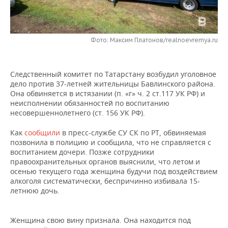
НЕФТЕХИМИЯ
РОЗНИЧНАЯ ТОРГОВЛЯ
НОВОСТИ ТЕХНОЛОГИЙ
МЕРОПРИЯТИЯ
НЕФТЬ
Фото: Максим Платонов/realnoevremya.ru
ТРАНСПОРТ
IT
НОВОСТИ МЕРОПРИЯТИЙ
СПОРТ
ОПК
УСЛУГИ
МЕДИА
ВЫЕЗДНАЯ РЕДАКЦИЯ
НОВОСТИ СПОРТА
ОБЩЕСТВО
ЭНЕРГЕТИКА
Следственный комитет по Татарстану возбудил уголовное
дело против 37-летней жительницы Бавлинского района.
ТЕЛЕКОММУНИКАЦИИ
БИЗНЕС-БРАНЧИ
ФУТБОЛ
НОВОСТИ ОБЩЕСТВА
ФОТОГАЛЕРЕЯ
Она обвиняется в истязании (п. «г» ч. 2 ст.117 УК РФ) и
неисполнении обязанностей по воспитанию
ONLINE-КОНФЕРЕНЦИИ
ХОККЕЙ
ВЛАСТЬ
СЮЖЕТЫ
несовершеннолетнего (ст. 156 УК РФ).
Как
сообщили
в пресс-службе СУ СК по РТ, обвиняемая
ОТКРЫТАЯ ЛЕКЦИЯ
БАСКЕТБОЛ
ИНФРАСТРУКТУРА
СПРАВОЧНИК
позвонила в полицию и сообщила, что не справляется с
воспитанием дочери. Позже сотрудники
ВОЛЕЙБОЛ
ИСТОРИЯ
СПИСОК ПЕРСОН
ПОЛНАЯ ВЕРСИЯ
правоохранительных органов выяснили, что летом и
осенью текущего года женщина будучи под воздействием
алкоголя систематически, беспричинно избивала 15-
КИБЕРСПОРТ
КУЛЬТУРА
СПИСОК КОМПАНИЙ
летнюю дочь.
ФИГУРНОЕ КАТАНИЕ
МЕДИЦИНА
Женщина свою вину признала. Она находится под