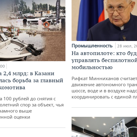
Промышленность
28 июл, 2
На автопилоте: кто буд
управлять беспилотно
:00
мобильностью
 2,4 млрд: в Казани
Рифкат Минниханов считает
лась борьба за главный
движение автономного тран
комотива
шоссе, воде и в воздухе над
координировать с единой 
а 100 рублей до снятия с
олетний спор за объект, чья
 намного выше
енной оценки