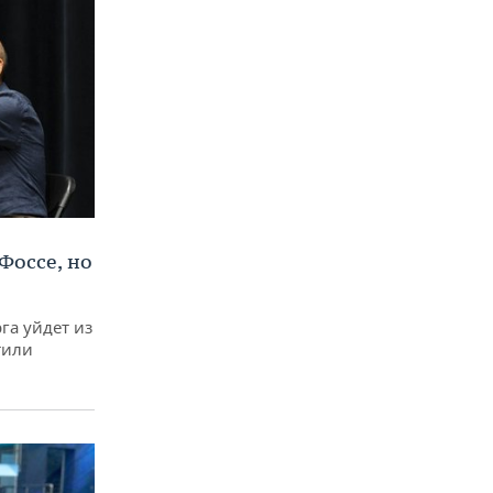
Фоссе, но
га уйдет из
тили