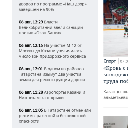
дворов по программе «Наш двор»
завершен на 90%
Власти
06 авг, 12:29
Великобритании ввели санкции
против «Озон Банка»
На участке М-12 от
06 авг, 12:15
Москвы до Казани увеличилось
число зон придорожного сервиса
Спорт
07:
«Кровь с
В одном из районов
06 авг, 12:01
молодежь
Татарстана изымут два участка
земли для реконструкции дороги
труда по
Казанцы ок
Аэропорты Казани и
06 авг, 11:28
альметьевц
Нижнекамска открыли
В Татарстане отменили
06 авг, 11:05
режимы ракетной и беспилотной
опасности