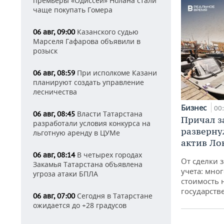
премьеры «Одиссеи» Нолана стали
чаще покупать Гомера
Казанского судью
06 авг, 09:00
Марселя Гафарова объявили в
розыск
При исполкоме Казани
06 авг, 08:59
планируют создать управление
лесничества
Бизнес
00
Власти Татарстана
06 авг, 08:45
Причал за
разработали условия конкурса на
разверну
льготную аренду в ЦУМе
актив Ло
В четырех городах
06 авг, 08:14
От сделки з
Закамья Татарстана объявлена
учета: мног
угроза атаки БПЛА
стоимость
государств
Сегодня в Татарстане
06 авг, 07:00
ожидается до +28 градусов