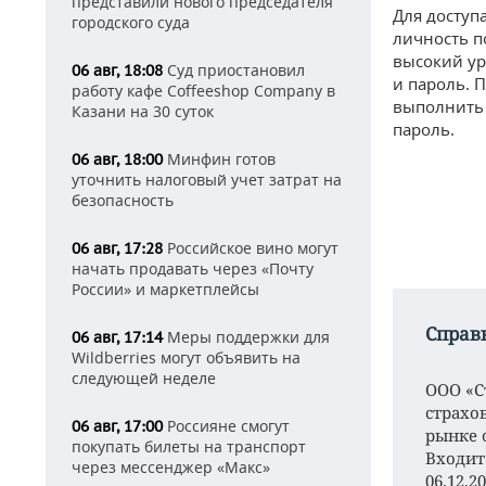
представили нового председателя
Для доступ
городского суда
личность п
высокий ур
Суд приостановил
06 авг, 18:08
и пароль. 
работу кафе Coffeeshop Company в
выполнить 
Казани на 30 суток
пароль.
Минфин готов
06 авг, 18:00
уточнить налоговый учет затрат на
безопасность
Российское вино могут
06 авг, 17:28
начать продавать через «Почту
России» и маркетплейсы
Справ
Меры поддержки для
06 авг, 17:14
Wildberries могут объявить на
следующей неделе
ООО «С
страхо
Россияне смогут
06 авг, 17:00
рынке 
покупать билеты на транспорт
Входит
через мессенджер «Макс»
06.12.