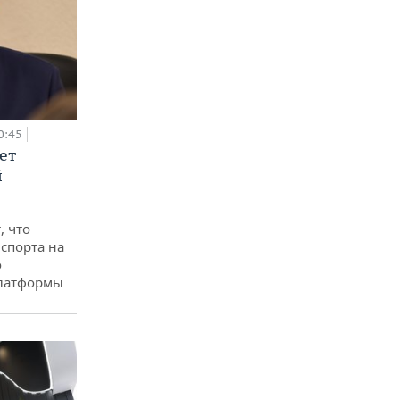
0:45
ет
й
, что
спорта на
о
платформы