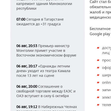
Сайт стал 
капремонт здания Минэкологии
обязательн
республики
жалоб и пр
медицинско
Сегодня в Татарстане
07:00
ожидается до +31 градуса
Бесплатное
Google pla
Премьер-министр
06 авг, 20:53
дост
Монголии примет участие в
лиц;
Восточном экономическом форуме
прос
«Однажды летним
06 авг, 20:17
офор
днем» уходит из театра Камала
широ
после 13 лет на сцене
onli
Соглашение о
06 авг, 20:00
запи
свободной торговле между ЕАЭС и
ОАЭ вступает в силу 6 октября
элек
теле
В Набережных Челнах
06 авг, 19:12