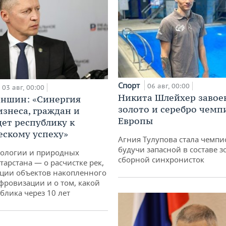
Спорт
06 авг, 00:00
03 авг, 00:00
Никита Шлейхер завое
аншин: «Синергия
золото и серебро чемп
изнеса, граждан и
Европы
дет республику к
ескому успеху»
Агния Тулупова стала чемпи
будучи запасной в составе з
кологии и природных
сборной синхронисток
тарстана — о расчистке рек,
ции объектов накопленного
ифровизации и о том, какой
блика через 10 лет