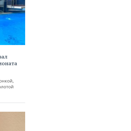
вал
ионата
онкой,
олотой