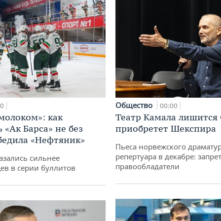
Общество
00
00:00
 молоком»: как
Театр Камала лишится 
 «Ак Барса» не без
приобретет Шекспира
бедила «Нефтяник»
Пьеса норвежского драматур
репертуара в декабре: запре
азались сильнее
правообладатели
ев в серии буллитов