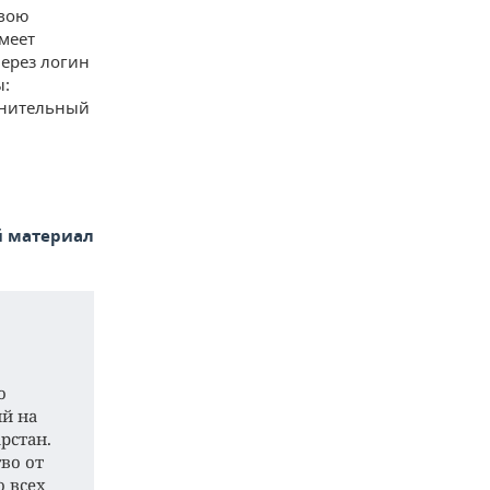
свою
меет
ерез логин
ы:
лнительный
й материал
о
ий на
рстан.
во от
о всех