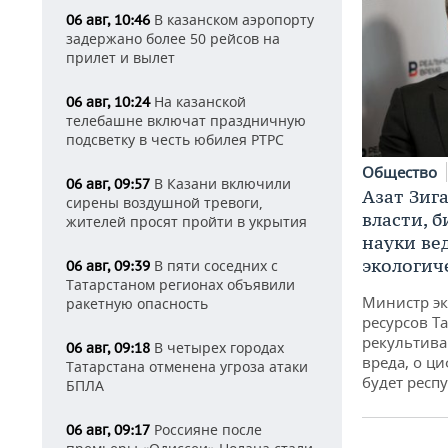
В казанском аэропорту
06 авг, 10:46
задержано более 50 рейсов на
прилет и вылет
На казанской
06 авг, 10:24
телебашне включат праздничную
подсветку в честь юбилея РТРС
Общество
В Казани включили
06 авг, 09:57
Азат Зиг
сирены воздушной тревоги,
власти, б
жителей просят пройти в укрытия
науки ве
экологич
В пяти соседних с
06 авг, 09:39
Татарстаном регионах объявили
Министр э
ракетную опасность
ресурсов Та
рекультива
В четырех городах
06 авг, 09:18
вреда, о ц
Татарстана отменена угроза атаки
будет респу
БПЛА
Россияне после
06 авг, 09:17