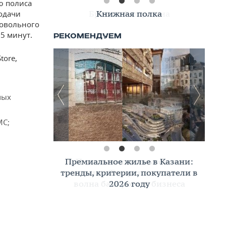
ю полиса
Книжная полка
одачи
ровольного
5 минут.
tore,
мых
МС;
Премиальное жилье в Казани:
тренды, критерии, покупатели в
2026 году