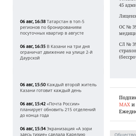
45 адм
Лиценз
Татарстан в топ-5
06 авг, 16:38
ОС № 39
регионов по бронированиям
посуточных квартир в августе
медици
СЛ № 3
В Казани на три дня
06 авг, 16:35
страхо
ограничат движение на улице 2-й
(бессро
Даурской
Каждый второй житель
06 авг, 15:50
Казани готовит каждый день
Подпи
«Почта России»
06 авг, 15:42
MAX
и
планирует обновить 215 отделений
Ежедн
до конца года
Экранизация «А зори
06 авг, 15:34
здесь тихие» сделала Карелию
Общество