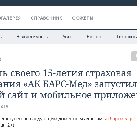
ГАЛЕРЕЯ
СПРАВОЧНИК
СЮЖЕТЫ
ь
Недвижимость
Авто
Бизнес
Технолог
О
ть своего 15-летия страховая
ания «АК БАРС-Мед» запусти
й сайт и мобильное приложе
.2019
 доступен по следующим доменным адресам:
акбарсмед.рф
u(12+).