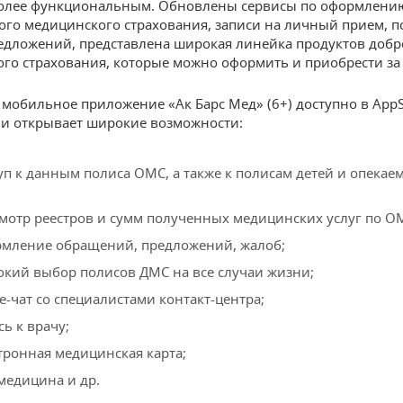
более функциональным. Обновлены сервисы по оформлени
ого медицинского страхования, записи на личный прием, п
едложений, представлена широкая линейка продуктов доб
го страхования, которые можно оформить и приобрести за 
 мобильное приложение «Ак Барс Мед» (6+) доступно в AppS
y и открывает широкие возможности:
уп к данным полиса ОМС, а также к полисам детей и опекае
мотр реестров и сумм полученных медицинских услуг по О
мление обращений, предложений, жалоб;
кий выбор полисов ДМС на все случаи жизни;
ne-чат со специалистами контакт-центра;
сь к врачу;
тронная медицинская карта;
медицина и др.