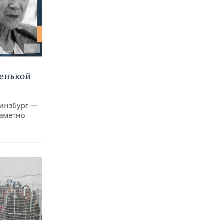
ленькой
Гинзбург —
заметно