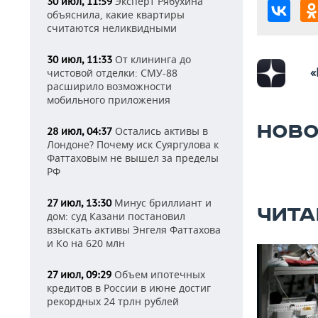
Эксперт Рябухина
30 июл, 11:59
объяснила, какие квартиры
считаются неликвидными
От клининга до
30 июл, 11:33
«
чистовой отделки: СМУ-88
расширило возможности
мобильного приложения
НОВО
Остались активы в
28 июл, 04:37
Лондоне? Почему иск Суяргулова к
Фаттаховым не вышел за пределы
РФ
Минус бриллиант и
27 июл, 13:30
ЧИТА
дом: суд Казани постановил
взыскать активы Энгеля Фаттахова
и Ко на 620 млн
Объем ипотечных
27 июл, 09:29
кредитов в России в июне достиг
рекордных 24 трлн рублей