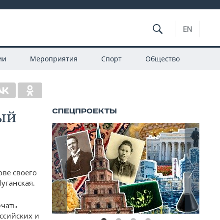
EN
ии
Мероприятия
Спорт
Общество
ый
ове своего
Луганская.
ючать
ссийских и