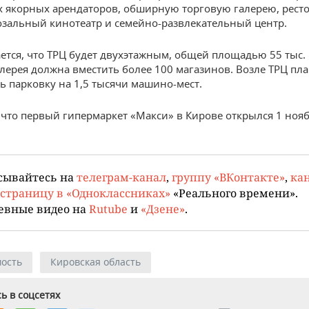
 якорных арендаторов, обширную торговую галерею, рест
озальный кинотеатр и семейно-развлекательный центр.
ется, что ТРЦ будет двухэтажным, общей площадью 55 тыс. к
алерея должна вместить более 100 магазинов. Возле ТРЦ пл
ь парковку на 1,5 тысячи машино-мест.
что первый гипермаркет «Макси» в Кирове открылся 1 ноя
сывайтесь на
телеграм-канал
,
группу «ВКонтакте»
,
кан
страницу в «Одноклассниках»
«Реального времени».
евные видео на
Rutube
и
«Дзене»
.
ость
Кировская область
ь в соцсетях