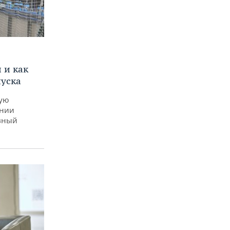
и
 и как
пуска
ную
ении
вный