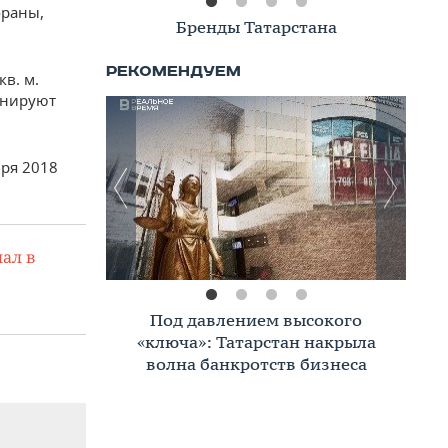
ораны,
Книжная полка
в. м.
анируют
бря 2018
ал в
Премиальное жилье в Казани:
тренды, критерии, покупатели в
2026 году