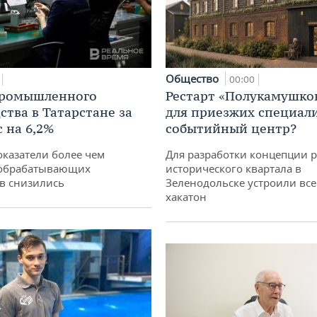
Общество
00:00
промышленного
Рестарт «Полукамушко
ства в Татарстане за
для приезжих специал
 на 6,2%
событийный центр?
оказатели более чем
Для разработки концепции 
обрабатывающих
исторического квартала в
в снизились
Зеленодольске устроили вс
хакатон