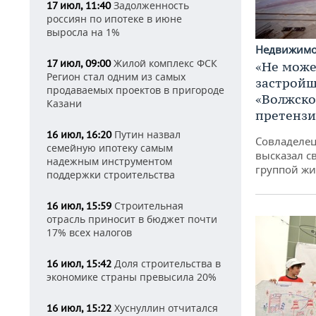
Задолженность
17 июл, 11:40
россиян по ипотеке в июне
выросла на 1%
Недвижим
Жилой комплекс ФСК
17 июл, 09:00
«Не може
Регион стал одним из самых
застройщ
продаваемых проектов в пригороде
«Волжско
Казани
претенз
Путин назвал
16 июл, 16:20
Совладелец
семейную ипотеку самым
высказал с
надежным инструментом
группой жи
поддержки строительства
Строительная
16 июл, 15:59
отрасль приносит в бюджет почти
17% всех налогов
Доля строительства в
16 июл, 15:42
экономике страны превысила 20%
Хуснуллин отчитался
16 июл, 15:22