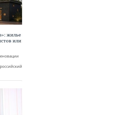
в»: жилье
истов или
реновации
ероссийский