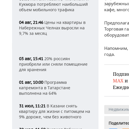
зарубежных
Кукмора потребляют наибольший
кафе, мног
объем мобильного трафика
Цены на квартиры в
04 авг, 21:46
Предполага
Набережных Челнах выросли на
Торговая г
9,7% за месяц
оборудоват
Напомним, 
года.
20% россиян
03 авг, 15:41
приобрели или сняли помещение
для хранения
Подпи
MAX
и
Программа
01 авг, 10:00
Ежедн
капремонта в Татарстане
выполнена на 64%
В Казани снять
31 июл, 11:21
Недвижим
квартиру для жизни с питомцем на
9% дороже, чем без животного
Поделитес