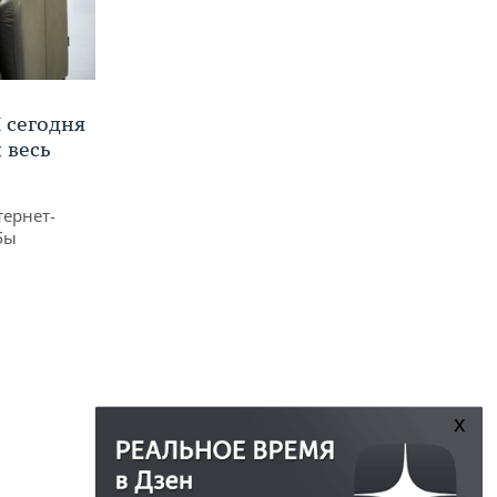
 сегодня
 весь
тернет-
бы
x