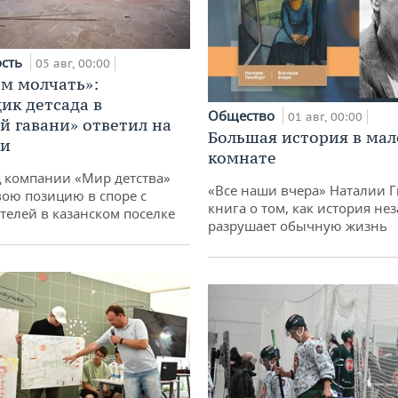
ость
05 авг, 00:00
м молчать»:
ик детсада в
Общество
01 авг, 00:00
й гавани» ответил на
Большая история в ма
ии
комнате
 компании «Мир детства»
«Все наши вчера» Наталии 
вою позицию в споре с
книга о том, как история не
телей в казанском поселке
разрушает обычную жизнь