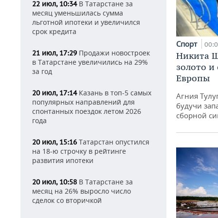
В Татарстане за
22 июл, 10:34
месяц уменьшилась сумма
льготной ипотеки и увеличился
срок кредита
Спорт
00:
Продажи новостроек
21 июл, 17:29
Никита Ш
в Татарстане увеличились на 29%
золото и
за год
Европы
Казань в топ-5 самых
20 июл, 17:14
Агния Тулу
популярных направлений для
будучи зап
спонтанных поездок летом 2026
сборной си
года
Татарстан опустился
20 июл, 15:16
на 18-ю строчку в рейтинге
развития ипотеки
В Татарстане за
20 июл, 10:58
месяц на 26% выросло число
сделок со вторичкой