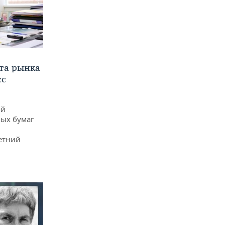
та рынка
сс
ой
ых бумаг
етний