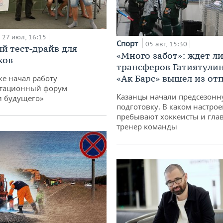
27 июл, 16:15
Спорт
05 авг, 15:30
й тест-драйв для
«Много забот»: ждет л
ков
трансферов Гатиятулин
«Ак Барс» вышел из от
ке начал работу
тационный форум
Казанцы начали предсезон
и будущего»
подготовку. В каком настро
пребывают хоккеисты и гла
тренер команды