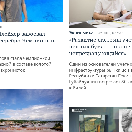
00
Экономика
лейхер завоевал
05 авг, 08:30
«Развитие системы уче
 серебро Чемпионата
ценных бумаг — проце
непрекращающийся»
пова стала чемпионкой,
асной в составе золотой
Один из основателей учетн
нхронисток
инфраструктуры рынка ценн
Республики Татарстан Еркин
Губайдуллин встречает 80-л
юбилей