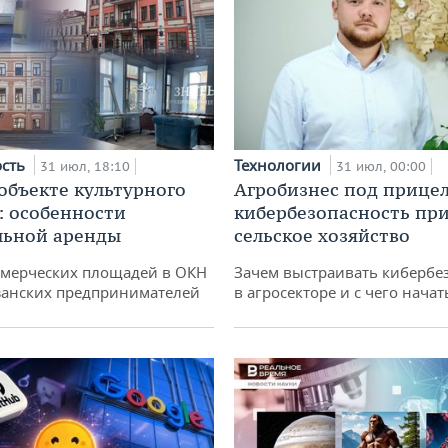
ость
Технологии
31 июл, 18:10
31 июл, 00:00
 объекте культурного
Агробизнес под прицел
: особенности
кибербезопасность при
льной аренды
сельское хозяйство
ммерческих площадей в ОКН
Зачем выстраивать кибербе
занских предпринимателей
в агросекторе и с чего начат