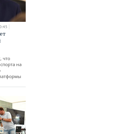
0:45
ет
й
, что
спорта на
о
платформы