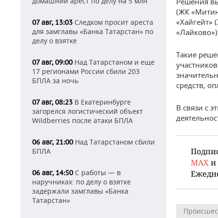
домашний арест по делу на 5 млн
Решения в
(ЖК «Митин
«Хайгейт» 
Следком просит ареста
07 авг, 13:03
для замглавы «Банка Татарстан» по
«Лайково»)
делу о взятке
Такие реше
Над Татарстаном и еще
07 авг, 09:00
участников
17 регионами России сбили 203
значительн
БПЛА за ночь
средств, о
В Екатеринбурге
07 авг, 08:23
В связи с э
загорелся логистический объект
деятельнос
Wildberries после атаки БПЛА
Над Татарстаном сбили
06 авг, 21:00
Подпи
БПЛА
MAX
и
С работы — в
06 авг, 14:50
Ежедн
наручниках: по делу о взятке
задержали замглавы «Банка
Татарстан»
Происшес