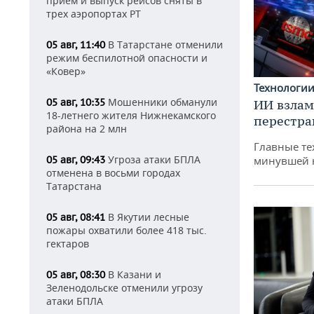
прием и выпуск рейсов сняты в
трех аэропортах РТ
В Татарстане отменили
05 авг, 11:40
режим беспилотной опасности и
«Ковер»
Технологи
Мошенники обманули
05 авг, 10:35
ИИ взлам
18-летнего жителя Нижнекамского
перестра
района на 2 млн
Главные те
Угроза атаки БПЛА
минувшей 
05 авг, 09:43
отменена в восьми городах
Татарстана
В Якутии лесные
05 авг, 08:41
пожары охватили более 418 тыс.
гектаров
В Казани и
05 авг, 08:30
Зеленодольске отменили угрозу
атаки БПЛА