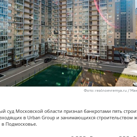
Фото: realnoevremya.ru / М
й суд Московской области признал банкротами пять стро
входящих в Urban Group и занимающихся строительством 
 в Подмосковье.