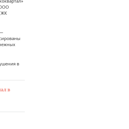
коквартал»
 ООО
(ЖК
 —
ксированы
енежных
рушения в
ал в