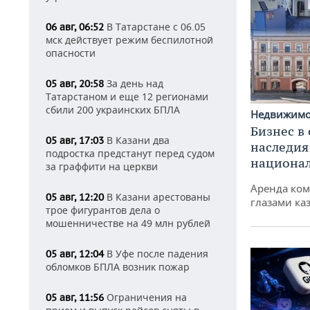
В Татарстане с 06.05
06 авг, 06:52
мск действует режим беспилотной
опасности
За день над
05 авг, 20:58
Татарстаном и еще 12 регионами
сбили 200 украинских БПЛА
Недвижим
Бизнес в
В Казани два
05 авг, 17:03
наследия
подростка предстанут перед судом
национа
за граффити на церкви
Аренда ко
В Казани арестованы
05 авг, 12:20
глазами ка
трое фигурантов дела о
мошенничестве на 49 млн рублей
В Уфе после падения
05 авг, 12:04
обломков БПЛА возник пожар
Ограничения на
05 авг, 11:56