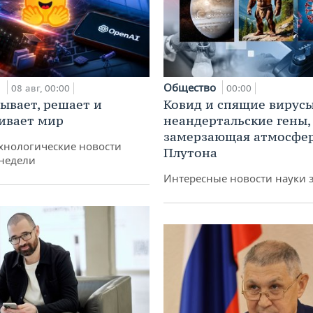
и
Общество
08 авг, 00:00
00:00
ывает, решает и
Ковид и спящие вирусы
ивает мир
неандертальские гены,
замерзающая атмосфе
хнологические новости
Плутона
недели
Интересные новости науки 