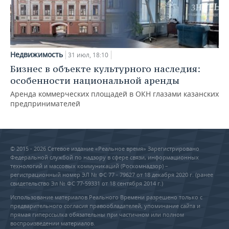
Недвижимость
31 июл, 18:10
Бизнес в объекте культурного наследия:
особенности национальной аренды
Аренда коммерческих площадей в ОКН глазами казанских
предпринимателей
© 2015 - 2026 Сетевое издание «Реальное время» Зарегистрировано
Федеральной службой по надзору в сфере связи, информационных
технологий и массовых коммуникаций (Роскомнадзор) –
регистрационный номер ЭЛ № ФС 77 - 79627 от 18 декабря 2020 г. (ранее
свидетельство Эл № ФС 77-59331 от 18 сентября 2014 г.)
Использование материалов Реального Времени разрешено только с
предварительного согласия правообладателей, упоминание сайта и
прямая гиперссылка обязательны при частичном или полном
воспроизведении материалов.