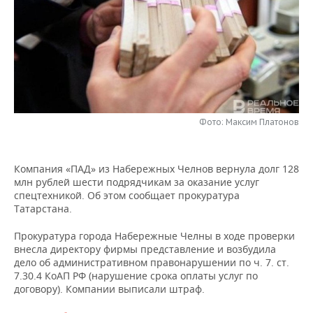
НЕФТЕХИМИЯ
РОЗНИЧНАЯ ТОРГОВЛЯ
НОВОСТИ ТЕХНОЛОГИЙ
МЕРОПРИЯТИЯ
НЕФТЬ
ТРАНСПОРТ
IT
НОВОСТИ МЕРОПРИЯТИЙ
СПОРТ
ОПК
УСЛУГИ
МЕДИА
ВЫЕЗДНАЯ РЕДАКЦИЯ
НОВОСТИ СПОРТА
ОБЩЕСТВО
ЭНЕРГЕТИКА
ТЕЛЕКОММУНИКАЦИИ
БИЗНЕС-БРАНЧИ
ФУТБОЛ
НОВОСТИ ОБЩЕСТВА
ФОТОГАЛЕРЕЯ
Фото: Максим Платонов
ONLINE-КОНФЕРЕНЦИИ
ХОККЕЙ
ВЛАСТЬ
СЮЖЕТЫ
Компания «ПАД» из Набережных Челнов вернула долг 128
млн рублей шести подрядчикам за оказание услуг
ОТКРЫТАЯ ЛЕКЦИЯ
БАСКЕТБОЛ
ИНФРАСТРУКТУРА
СПРАВОЧНИК
спецтехникой. Об этом сообщает прокуратура
Татарстана.
ВОЛЕЙБОЛ
ИСТОРИЯ
СПИСОК ПЕРСОН
ПОЛНАЯ ВЕРСИЯ
Прокуратура города Набережные Челны в ходе проверки
внесла директору фирмы представление и возбудила
КИБЕРСПОРТ
КУЛЬТУРА
СПИСОК КОМПАНИЙ
дело об административном правонарушении по ч. 7. ст.
7.30.4 КоАП РФ (нарушение срока оплаты услуг по
ФИГУРНОЕ КАТАНИЕ
МЕДИЦИНА
договору). Компании выписали штраф.