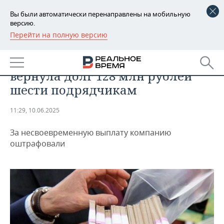
Вы были автоматически перенаправлены на мобильную
версию.
Перейти на полную версию
РЕГИОНЫ
ОБЩЕСТВО
Челнинская компания «ПАД»
БАШКОРТОСТАН
НОВОСТИ
вернула долг 128 млн рублей
ТАТАРСТАН
АНАЛИТИКА
шести подрядчикам
УДМУРТИЯ
НОВОСТИ АНАЛИТИКИ
ЭКОНОМИКА
11:29, 10.06.2025
ДЕКЛАРАЦИИ О ДОХОДАХ
НОВОСТИ ЭКОНОМИКИ
ПРОМЫШЛЕННОСТЬ
За несвоевременную выплату компанию
оштрафовали
КОРОЛИ ГОСЗАКАЗА ПФО
ФИНАНСЫ
НОВОСТИ
НЕДВИЖИМОСТЬ
ПРОМЫШЛЕННОСТИ
ВУЗЫ ТАТАРСТАНА
БАНКИ
НОВОСТИ НЕДВИЖИМОСТИ
АВТО
АГРОПРОМ
КОМУ ПРИНАДЛЕЖАТ
БЮДЖЕТ
НОВОСТИ АВТО
БИЗНЕС
ТОРГОВЫЕ ЦЕНТРЫ
МАШИНОСТРОЕНИЕ
ТАТАРСТАНА
ИНВЕСТИЦИИ
НОВОСТИ БИЗНЕСА
ТЕХНОЛОГИИ