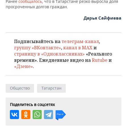
ВОДНЫЕ ВИДЫ СПОРТА
ОБРАЗОВАНИЕ
Ранее
сообщалось
, что в Татарстане резко выросла доля
просроченных долгов граждан.
ХОККЕЙ С МЯЧОМ
ПРОИСШЕСТВИЯ
Дарья Сайфиева
Подписывайтесь на
телеграм-канал
,
группу «ВКонтакте»
,
канал в MAX
и
страницу в «Одноклассниках»
«Реального
времени». Ежедневные видео на
Rutube
и
«Дзене»
.
Общество
Татарстан
Поделитесь в соцсетях