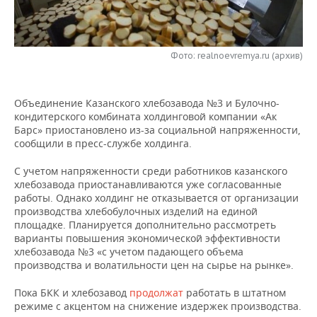
НЕФТЕХИМИЯ
РОЗНИЧНАЯ ТОРГОВЛЯ
НОВОСТИ ТЕХНОЛОГИЙ
МЕРОПРИЯТИЯ
НЕФТЬ
Фото: realnoevremya.ru (архив)
ТРАНСПОРТ
IT
НОВОСТИ МЕРОПРИЯТИЙ
СПОРТ
ОПК
УСЛУГИ
МЕДИА
ВЫЕЗДНАЯ РЕДАКЦИЯ
НОВОСТИ СПОРТА
ОБЩЕСТВО
ЭНЕРГЕТИКА
Объединение Казанского хлебозавода №3 и Булочно-
кондитерского комбината холдинговой компании «Ак
ТЕЛЕКОММУНИКАЦИИ
БИЗНЕС-БРАНЧИ
ФУТБОЛ
НОВОСТИ ОБЩЕСТВА
ФОТОГАЛЕРЕЯ
Барс» приостановлено из-за социальной напряженности,
сообщили в пресс-службе холдинга.
ONLINE-КОНФЕРЕНЦИИ
ХОККЕЙ
ВЛАСТЬ
СЮЖЕТЫ
С учетом напряженности среди работников казанского
хлебозавода приостанавливаются уже согласованные
ОТКРЫТАЯ ЛЕКЦИЯ
БАСКЕТБОЛ
ИНФРАСТРУКТУРА
СПРАВОЧНИК
работы. Однако холдинг не отказывается от организации
производства хлебобулочных изделий на единой
ВОЛЕЙБОЛ
ИСТОРИЯ
СПИСОК ПЕРСОН
ПОЛНАЯ ВЕРСИЯ
площадке. Планируется дополнительно рассмотреть
варианты повышения экономической эффективности
хлебозавода №3 «с учетом падающего объема
КИБЕРСПОРТ
КУЛЬТУРА
СПИСОК КОМПАНИЙ
производства и волатильности цен на сырье на рынке».
ФИГУРНОЕ КАТАНИЕ
МЕДИЦИНА
Пока БКК и хлебозавод
продолжат
работать в штатном
режиме с акцентом на снижение издержек производства.