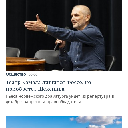
Общество
00:00
Театр Камала лишится Фоссе, но
приобретет Шекспира
Пьеса норвежского драматурга уйдет из репертуара в
декабре: запретили правообладатели