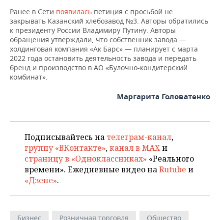
ВОДНЫЕ ВИДЫ СПОРТА
ОБРАЗОВАНИЕ
Ранее в Сети
появилась
петиция с просьбой не
закрывать Казанский хлебозавод №3. Авторы обратились
ХОККЕЙ С МЯЧОМ
ПРОИСШЕСТВИЯ
к президенту России Владимиру Путину. Авторы
обращения утверждали, что собственник завода —
холдинговая компания «Ак Барс» — планирует с марта
2022 года остановить деятельность завода и передать
бренд и производство в АО «Булочно-кондитерский
комбинат».
Маргарита Головатенко
Подписывайтесь на
телеграм-канал
,
группу «ВКонтакте»
,
канал в MAX
и
страницу в «Одноклассниках»
«Реального
времени». Ежедневные видео на
Rutube
и
«Дзене»
.
Бизнес
Розничная торговля
Общество