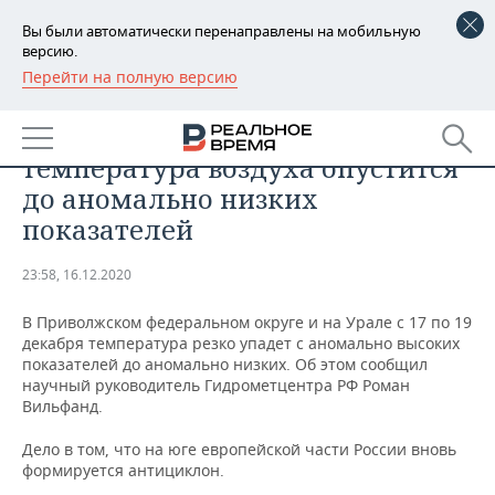
Вы были автоматически перенаправлены на мобильную
версию.
Перейти на полную версию
РЕГИОНЫ
ОБЩЕСТВО
Гидрометцентр России: в ПФО
БАШКОРТОСТАН
НОВОСТИ
температура воздуха опустится
ТАТАРСТАН
АНАЛИТИКА
до аномально низких
показателей
УДМУРТИЯ
НОВОСТИ АНАЛИТИКИ
ЭКОНОМИКА
23:58, 16.12.2020
ДЕКЛАРАЦИИ О ДОХОДАХ
НОВОСТИ ЭКОНОМИКИ
ПРОМЫШЛЕННОСТЬ
В Приволжском федеральном округе и на Урале с 17 по 19
КОРОЛИ ГОСЗАКАЗА ПФО
ФИНАНСЫ
НОВОСТИ
НЕДВИЖИМОСТЬ
декабря температура резко упадет с аномально высоких
ПРОМЫШЛЕННОСТИ
показателей до аномально низких. Об этом сообщил
ВУЗЫ ТАТАРСТАНА
БАНКИ
НОВОСТИ НЕДВИЖИМОСТИ
АВТО
научный руководитель Гидрометцентра РФ Роман
АГРОПРОМ
Вильфанд.
КОМУ ПРИНАДЛЕЖАТ
БЮДЖЕТ
НОВОСТИ АВТО
БИЗНЕС
Дело в том, что на юге европейской части России вновь
ТОРГОВЫЕ ЦЕНТРЫ
МАШИНОСТРОЕНИЕ
ТАТАРСТАНА
формируется антициклон.
ИНВЕСТИЦИИ
НОВОСТИ БИЗНЕСА
ТЕХНОЛОГИИ