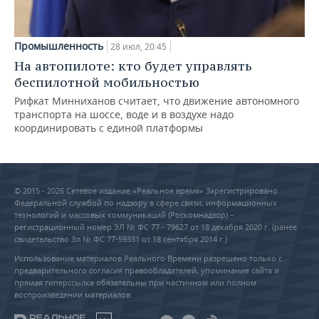
Промышленность
28 июл, 20:45
На автопилоте: кто будет управлять
беспилотной мобильностью
Рифкат Минниханов считает, что движение автономного
транспорта на шоссе, воде и в воздухе надо
координировать с единой платформы
© 2015 - 2026 Сетевое издание «Реальное время» Зарегистрировано
Федеральной службой по надзору в сфере связи, информационных
технологий и массовых коммуникаций (Роскомнадзор) –
регистрационный номер ЭЛ № ФС 77 - 79627 от 18 декабря 2020 г. (ранее
свидетельство Эл № ФС 77-59331 от 18 сентября 2014 г.)
Использование материалов Реального Времени разрешено только с
предварительного согласия правообладателей, упоминание сайта и
прямая гиперссылка обязательны при частичном или полном
воспроизведении материалов.