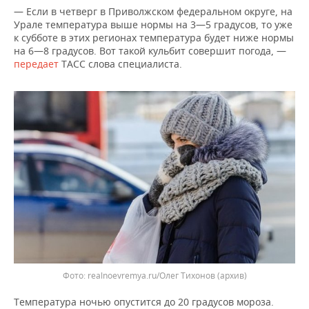
НЕФТЕХИМИЯ
— Если в четверг в Приволжском федеральном округе, на
Урале температура выше нормы на 3—5 градусов, то уже
РОЗНИЧНАЯ ТОРГОВЛЯ
НОВОСТИ ТЕХНОЛОГИЙ
МЕРОПРИЯТИЯ
НЕФТЬ
к субботе в этих регионах температура будет ниже нормы
на 6—8 градусов. Вот такой кульбит совершит погода, —
ТРАНСПОРТ
IT
НОВОСТИ МЕРОПРИЯТИЙ
СПОРТ
передает
ТАСС слова специалиста.
ОПК
УСЛУГИ
МЕДИА
ВЫЕЗДНАЯ РЕДАКЦИЯ
НОВОСТИ СПОРТА
ОБЩЕСТВО
ЭНЕРГЕТИКА
ТЕЛЕКОММУНИКАЦИИ
БИЗНЕС-БРАНЧИ
ФУТБОЛ
НОВОСТИ ОБЩЕСТВА
ФОТОГАЛЕРЕЯ
ONLINE-КОНФЕРЕНЦИИ
ХОККЕЙ
ВЛАСТЬ
СЮЖЕТЫ
ОТКРЫТАЯ ЛЕКЦИЯ
БАСКЕТБОЛ
ИНФРАСТРУКТУРА
СПРАВОЧНИК
ВОЛЕЙБОЛ
ИСТОРИЯ
СПИСОК ПЕРСОН
ПОЛНАЯ ВЕРСИЯ
КИБЕРСПОРТ
КУЛЬТУРА
СПИСОК КОМПАНИЙ
realnoevremya.ru/Олег Тихонов
(архив)
ФИГУРНОЕ КАТАНИЕ
МЕДИЦИНА
Температура ночью опустится до 20 градусов мороза.