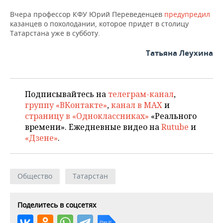
ВОДНЫЕ ВИДЫ СПОРТА
ОБРАЗОВАНИЕ
Вчера профессор КФУ Юрий Переведенцев
предупредил
казанцев о похолодании, которое придет в столицу
ХОККЕЙ С МЯЧОМ
ПРОИСШЕСТВИЯ
Татарстана уже в субботу.
Татьяна Леухина
Подписывайтесь на
телеграм-канал
,
группу «ВКонтакте»
,
канал в MAX
и
страницу в «Одноклассниках»
«Реального
времени». Ежедневные видео на
Rutube
и
«Дзене»
.
Общество
Татарстан
Поделитесь в соцсетях