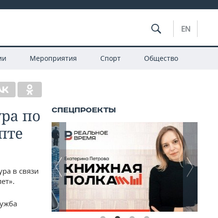
EN
ии
Мероприятия
Спорт
Общество
ра по
пте
ра в связи
ет».
лужба