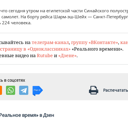
что сегодня утром на египетской части Синайского полуост
 самолет. На борту рейса Шарм-эш-Шейх — Санкт-Петербур
 224 человека.
сывайтесь на
телеграм-канал
,
группу «ВКонтакте»
,
кан
страницу в «Одноклассниках»
«Реального времени».
евные видео на
Rutube
и
«Дзене»
.
ь в соцсетях
Распечатать
Реальное время» в Дзен