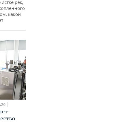
чистке рек,
копленного
ом, какой
ет
:20
яет
ество