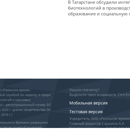
В Татарстане обсудили инт
биотехнологий в производс
образование и социальную 
Нашли опечатку?
ие «Реальное время»
Выделите текст и нажмите: Ctrl+En
ой службой по надзору в сфере
ологий и массовых
Мобильная версия
р) – регистрационный номер ЭЛ
 2020 г. (ранее свидетельство Эл
Тестовая версия
2014 г.)
Учредитель ООО «Реальное время
Реального Времени разрешено
Главный редактор Саушина А.А.
огласия правообладателей,
Телефон редакции: +7 (843) 222-90