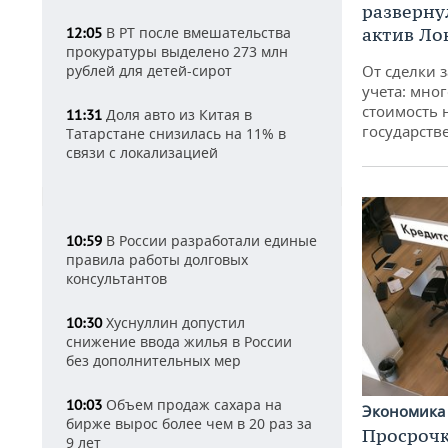
разверну
актив Ло
В РТ после вмешательства
12:05
прокуратуры выделено 273 млн
От сделки з
рублей для детей-сирот
учета: мног
стоимость
Доля авто из Китая в
11:31
государств
Татарстане снизилась на 11% в
связи с локализацией
В России разработали единые
10:59
правила работы долговых
консультантов
Хуснуллин допустил
10:30
снижение ввода жилья в России
без дополнительных мер
Объем продаж сахара на
10:03
Экономик
бирже вырос более чем в 20 раз за
Просрочк
9 лет