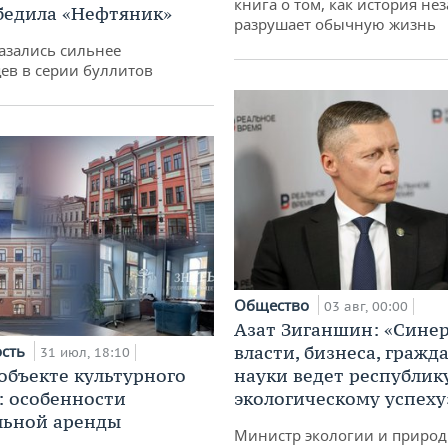
книга о том, как история не
бедила «Нефтяник»
разрушает обычную жизнь
азались сильнее
ев в серии буллитов
Общество
03 авг, 00:00
Азат Зиганшин: «Сине
ость
власти, бизнеса, гражд
31 июл, 18:10
 объекте культурного
науки ведет республик
: особенности
экологическому успеху
льной аренды
Министр экологии и приро