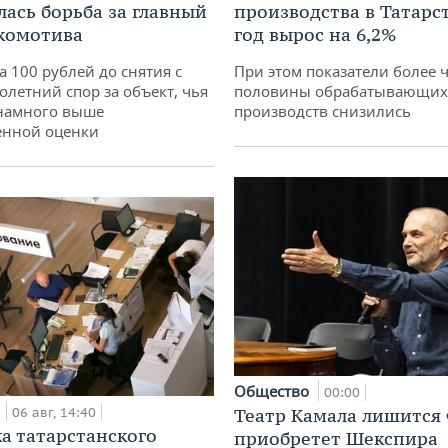
лась борьба за главный
производства в Татарс
комотива
год вырос на 6,2%
а 100 рублей до снятия с
При этом показатели более 
олетний спор за объект, чья
половины обрабатывающих
 намного выше
производств снизились
енной оценки
Общество
00:00
а
06 авг, 14:40
Театр Камала лишится 
а татарстанского
приобретет Шекспира