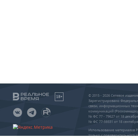
© 2015 - 2026 Сетевое издан
18+
Зарегистрировано Федеральн
связи, информационных техн
коммуникаций (Роскомнадзо
№ ФС 77 - 79627 от 18 декабря
№ ФС 77-59331 от 18 сентября 
Использование материалов 
только с предварительного с