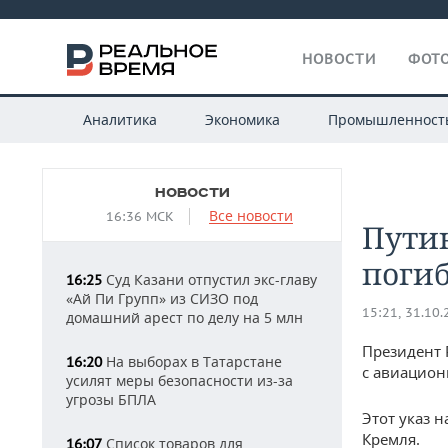
НОВОСТИ
ФОТО
Аналитика
Экономика
Промышленност
НОВОСТИ
Все новости
16:36 МСК
Путин
погиб
Суд Казани отпустил экс-главу
16:25
«Ай Пи Групп» из СИЗО под
15:21, 31.10
домашний арест по делу на 5 млн
Президент 
На выборах в Татарстане
16:20
с авиацион
усилят меры безопасности из-за
угрозы БПЛА
Этот указ н
Кремля.
Список товаров для
16:07