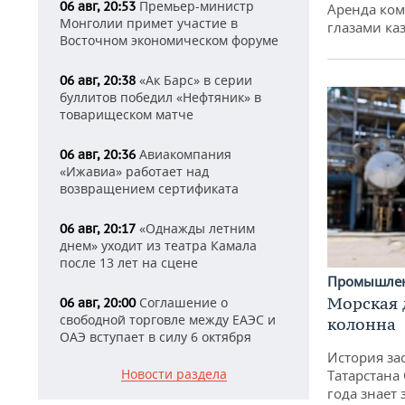
Премьер-министр
06 авг, 20:53
Аренда ко
Монголии примет участие в
глазами ка
Восточном экономическом форуме
«Ак Барс» в серии
06 авг, 20:38
буллитов победил «Нефтяник» в
товарищеском матче
Авиакомпания
06 авг, 20:36
«Ижавиа» работает над
возвращением сертификата
«Однажды летним
06 авг, 20:17
днем» уходит из театра Камала
после 13 лет на сцене
Промышле
Морская 
Соглашение о
06 авг, 20:00
свободной торговле между ЕАЭС и
колонна
ОАЭ вступает в силу 6 октября
История за
Новости раздела
Татарстана
года знает