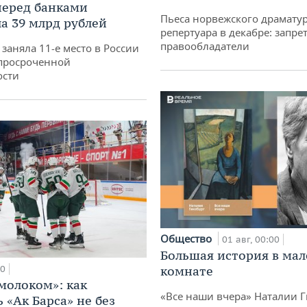
перед банками
Пьеса норвежского драматур
а 39 млрд рублей
репертуара в декабре: запре
правообладатели
заняла 11-е место в России
просроченной
ости
Общество
01 авг, 00:00
Большая история в ма
00
комнате
 молоком»: как
«Все наши вчера» Наталии 
 «Ак Барса» не без