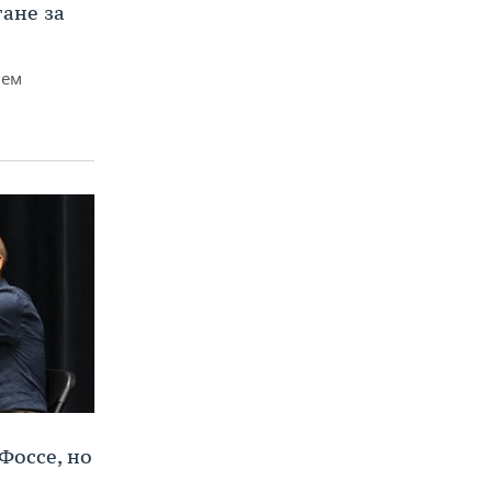
тане за
чем
Фоссе, но