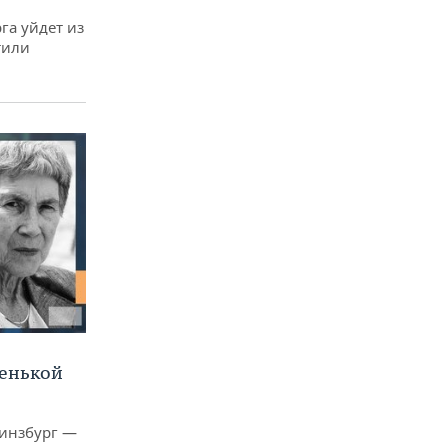
га уйдет из
тили
ленькой
Гинзбург —