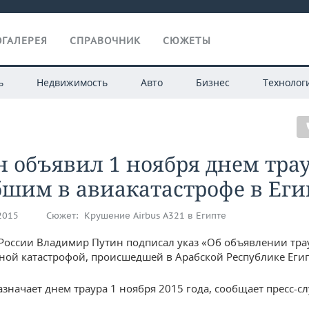
ГАЛЕРЕЯ
СПРАВОЧНИК
СЮЖЕТЫ
ь
Недвижимость
Авто
Бизнес
Технолог
 объявил 1 ноября днем трау
шим в авиакатастрофе в Еги
.2015
Сюжет:
Крушение Airbus А321 в Египте
России Владимир Путин подписал указ «Об объявлении трау
ной катастрофой, происшедшей в Арабской Республике Егип
азначает днем траура 1 ноября 2015 года, сообщает пресс-с