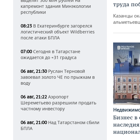
выделят 300 млн рублей на
труда по
капремонт здания Минэкологии
республики
Казанцы ок
альметьевц
В Екатеринбурге загорелся
08:23
логистический объект Wildberries
после атаки БПЛА
Сегодня в Татарстане
07:00
ожидается до +31 градуса
Руслан Терновой
06 авг, 21:30
завоевал золото ЧЕ по прыжкам в
воду
Аэропорт
06 авг, 21:22
Шереметьево разрешили продать
частному инвестору
Недвижим
Бизнес в
Над Татарстаном сбили
06 авг, 21:00
наследия
БПЛА
национа