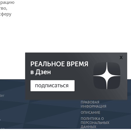
еграцию
тво,
сферу
x
РЕДАКЦИЯ
ter
РЕКЛАМА
ПРАВОВАЯ
ИНФОРМАЦИЯ
ОПИСАНИЕ
ПОЛИТИКА О
»
ПЕРСОНАЛЬНЫХ
ДАННЫХ
-80