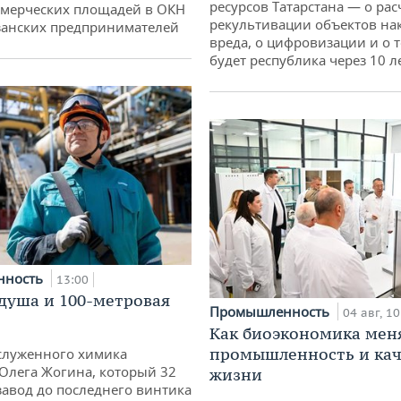
ресурсов Татарстана — о рас
ммерческих площадей в ОКН
рекультивации объектов на
занских предпринимателей
вреда, о цифровизации и о т
будет республика через 10 л
нность
13:00
душа и 100-метровая
Промышленность
04 авг, 10
Как биоэкономика мен
промышленность и кач
служенного химика
 Олега Жогина, который 32
жизни
 завод до последнего винтика