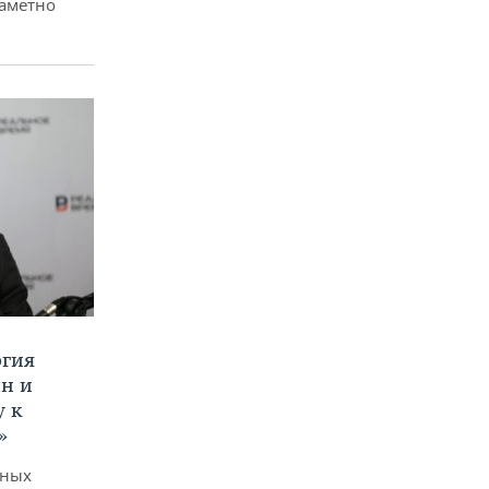
заметно
ргия
ан и
у к
»
дных