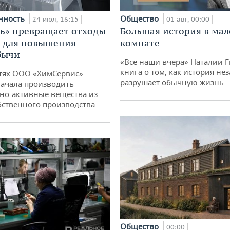
нность
Общество
24 июл, 16:15
01 авг, 00:00
ь» превращает отходы
Большая история в ма
т для повышения
комнате
бычи
«Все наши вчера» Наталии 
книга о том, как история не
тях ООО «ХимСервис»
разрушает обычную жизнь
ачала производить
но-активные вещества из
бственного производства
Общество
00:00