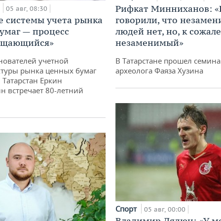
а
Рифкат Минниханов: «
05 авг, 08:30
е системы учета рынка
говорили, что незаме
умаг — процесс
людей нет, но, к сожал
ащающийся»
незаменимый»
нователей учетной
В Татарстане прошел семина
туры рынка ценных бумаг
археолога Фаяза Хузина
 Татарстан Еркин
н встречает 80-летний
Спорт
05 авг, 00:00
Владимир Дядюн: «У м