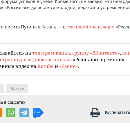
форума успехов в учебе. Кроме того, он заявил, что благод
ву «Россия всегда остается молодой, дерзкой и устремленно
и визита Путина в Казань — в
текстовой трансляции
«Реал
сывайтесь на
телеграм-канал
,
группу «ВКонтакте»
,
кан
страницу в «Одноклассниках»
«Реального времени».
евные видео на
Rutube
и
«Дзене»
.
Власть
ь в соцсетях
Распечатать