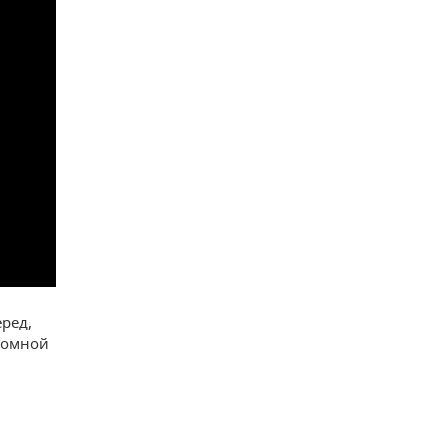
ред,
ромной
м