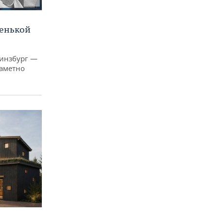
ленькой
Гинзбург —
заметно