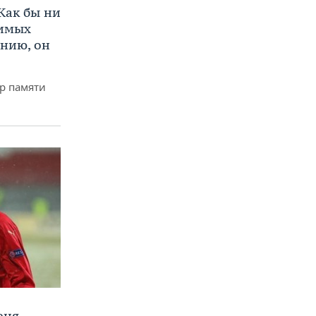
Как бы ни
нимых
ению, он
р памяти
еня