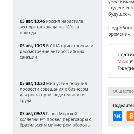
участникам 
студенчест
будущее».
Россия нарастила
05 авг, 10:46
экспорт шоколада на 18% за
Подробност
полгода
времени».
В США приостановили
05 авг, 10:28
рассмотрение антироссийских
Подпи
санкций
MAX
и
Ежедн
Мишустин поручил
05 авг, 10:20
провести совещания с бизнесом
Общество
для роста производительности
труда
Поделитес
Глава Морской
05 авг, 09:35
коллегии РФ провел переговоры с
бразильским министром обороны