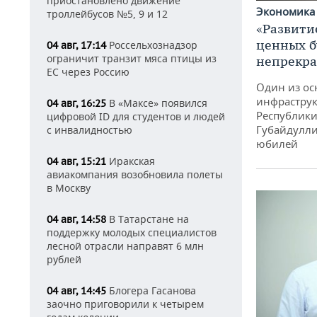
приостановлено движение
Экономик
троллейбусов №5, 9 и 12
«Развити
ценных б
Россельхознадзор
04 авг, 17:14
ограничит транзит мяса птицы из
непрекр
ЕС через Россию
Один из ос
инфраструк
В «Максе» появился
04 авг, 16:25
Республики
цифровой ID для студентов и людей
Губайдулли
с инвалидностью
юбилей
Иракская
04 авг, 15:21
авиакомпания возобновила полеты
в Москву
В Татарстане на
04 авг, 14:58
поддержку молодых специалистов
лесной отрасли направят 6 млн
рублей
Блогера Гасанова
04 авг, 14:45
заочно приговорили к четырем