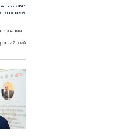
в»: жилье
истов или
реновации
ероссийский