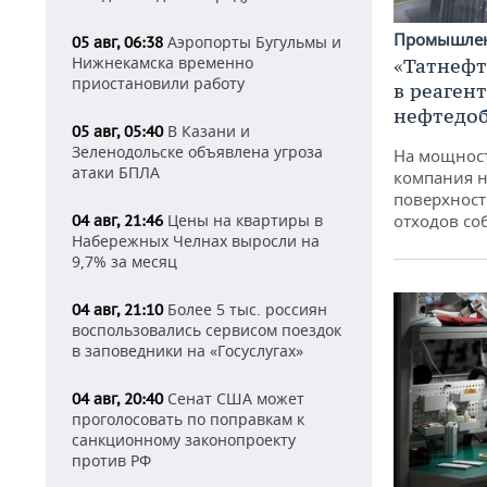
Промышле
Аэропорты Бугульмы и
05 авг, 06:38
Нижнекамска временно
«Татнефт
приостановили работу
в реаген
нефтедо
В Казани и
05 авг, 05:40
Зеленодольске объявлена угроза
На мощнос
атаки БПЛА
компания н
поверхност
Цены на квартиры в
отходов со
04 авг, 21:46
Набережных Челнах выросли на
9,7% за месяц
Более 5 тыс. россиян
04 авг, 21:10
воспользовались сервисом поездок
в заповедники на «Госуслугах»
Сенат США может
04 авг, 20:40
проголосовать по поправкам к
санкционному законопроекту
против РФ