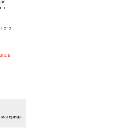
аря
й в
ьного
ал в
 материал