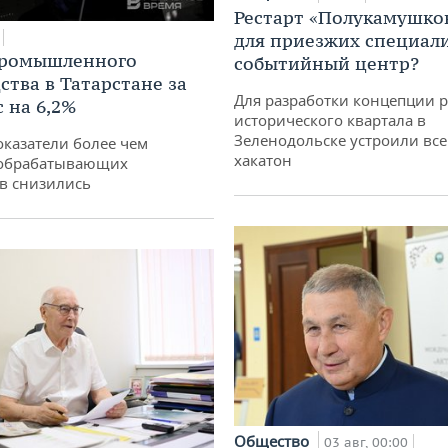
Рестарт «Полукамушко
для приезжих специал
промышленного
событийный центр?
ства в Татарстане за
Для разработки концепции 
 на 6,2%
исторического квартала в
Зеленодольске устроили вс
оказатели более чем
хакатон
обрабатывающих
в снизились
Общество
03 авг, 00:00