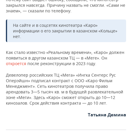
НЕФТЕХИМИЯ
закрылся навсегда. Причину назвать не смогли. «Сами не
знаем», — сказали по телефону.
РОЗНИЧНАЯ ТОРГОВЛЯ
НОВОСТИ ТЕХНОЛОГИЙ
МЕРОПРИЯТИЯ
НЕФТЬ
ТРАНСПОРТ
IT
НОВОСТИ МЕРОПРИЯТИЙ
СПОРТ
На сайте и в соцсетях кинотеатра «Каро»
ОПК
информации о его закрытии в казанском «Кольце»
нет.
УСЛУГИ
МЕДИА
ВЫЕЗДНАЯ РЕДАКЦИЯ
НОВОСТИ СПОРТА
ОБЩЕСТВО
ЭНЕРГЕТИКА
ТЕЛЕКОММУНИКАЦИИ
БИЗНЕС-БРАНЧИ
ФУТБОЛ
НОВОСТИ ОБЩЕСТВА
ФОТОГАЛЕРЕЯ
Как стало известно «Реальному времени», «Каро» должен
появиться в другом казанском ТЦ — в «Меге». Он
откроется
после реконструкции в 2023 году.
ONLINE-КОНФЕРЕНЦИИ
ХОККЕЙ
ВЛАСТЬ
СЮЖЕТЫ
Девелопер российских ТЦ «Мега» «Ингка Сентерс Рус
ОТКРЫТАЯ ЛЕКЦИЯ
БАСКЕТБОЛ
ИНФРАСТРУКТУРА
СПРАВОЧНИК
Оперэйшн» подписал контракт с ООО «Каро Фильм
Менеджмент». Сеть кинотеатров получила право
арендовать 3—5 тысяч кв. м в будущей развлекательной
ВОЛЕЙБОЛ
ИСТОРИЯ
СПИСОК ПЕРСОН
ПОЛНАЯ ВЕРСИЯ
зоне «Меги». Здесь «Каро» сможет открыть до 10—12
кинозалов. Срок действия контракта — до 10 лет.
КИБЕРСПОРТ
КУЛЬТУРА
СПИСОК КОМПАНИЙ
Татьяна Демина
ФИГУРНОЕ КАТАНИЕ
МЕДИЦИНА