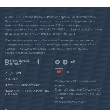
© 2015 - 2026 Сетевое издание «Реальное время» Зарегистрировано
Федеральной службой по надзору в сфере связи, информационных
технологий и массовых коммуникаций (Роскомнадзор) –
регистрационный номер ЭЛ № ФС 77 - 79627 от 18 декабря 2020 г. (ранее
свидетельство Эл № ФС 77-59331 от 18 сентября 2014 г.)
Использование материалов Реального Времени разрешено только с
предварительного согласия правообладателей, упоминание сайта и
прямая гиперссылка обязательны при частичном или полном
воспроизведении материалов.
18+
RU
EN
РЕДАКЦИЯ
РЕКЛАМА
Учредитель ООО «Реальное
ПРАВОВАЯ ИНФОРМАЦИЯ
время»
Главный редактор Саушина А.А.
ПОЛИТИКА О ПЕРСОНАЛЬНЫХ
Телефон редакции: +7 (843) 222-
ДАННЫХ
90-80
info@realnoevremya.ru