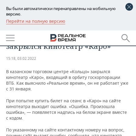
Вы были автоматически перенаправлены на мобильную
версию.
Перейти на полную версию
РЕГИОНЫ
БИЗНЕС
В казанском ТЦ «Кольцо»
БАШКОРТОСТАН
НОВОСТИ
закрылся кинотеатр «Каро»
ТАТАРСТАН
АНАЛИТИКА
15:18, 03.02.2022
УДМУРТИЯ
НОВОСТИ АНАЛИТИКИ
ЭКОНОМИКА
В казанском торговом центре «Кольцо» закрылся
кинотеатр «Каро», входящий в орбиту госкорпорации
ДЕКЛАРАЦИИ О ДОХОДАХ
НОВОСТИ ЭКОНОМИКИ
ПРОМЫШЛЕННОСТЬ
ВТБ. Как выяснило «Реальное время», он не работает уже
с 31 января.
КОРОЛИ ГОСЗАКАЗА ПФО
ФИНАНСЫ
НОВОСТИ
НЕДВИЖИМОСТЬ
ПРОМЫШЛЕННОСТИ
При попытке купить билет на сеанс в «Каро» на сайте
ВУЗЫ ТАТАРСТАНА
БАНКИ
НОВОСТИ НЕДВИЖИМОСТИ
АВТО
кинотеатра выходит ошибка. «Ошибка. Произошла
АГРОПРОМ
ошибка», — появляется надпись на белом экране вместе
с кодом.
КОМУ ПРИНАДЛЕЖАТ
БЮДЖЕТ
НОВОСТИ АВТО
БИЗНЕС
ТОРГОВЫЕ ЦЕНТРЫ
МАШИНОСТРОЕНИЕ
ТАТАРСТАНА
По указанному на сайте контактному номеру на вопрос,
ИНВЕСТИЦИИ
НОВОСТИ БИЗНЕСА
ТЕХНОЛОГИИ
почему сайт выдает ошибку, сообщили, что кинотеатр