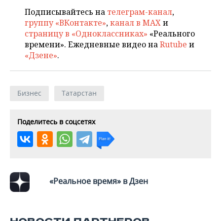
ВОДНЫЕ ВИДЫ СПОРТА
ОБРАЗОВАНИЕ
Подписывайтесь на
телеграм-канал
,
группу «ВКонтакте»
,
канал в MAX
и
ХОККЕЙ С МЯЧОМ
ПРОИСШЕСТВИЯ
страницу в «Одноклассниках»
«Реального
времени». Ежедневные видео на
Rutube
и
«Дзене»
.
Бизнес
Татарстан
Поделитесь в соцсетях
«Реальное время» в Дзен