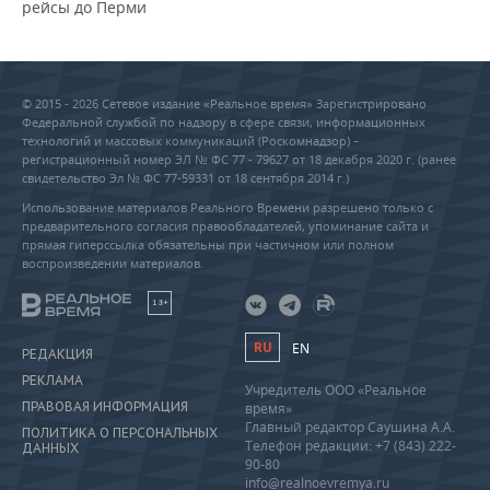
рейсы до Перми
© 2015 - 2026 Сетевое издание «Реальное время» Зарегистрировано
Федеральной службой по надзору в сфере связи, информационных
технологий и массовых коммуникаций (Роскомнадзор) –
регистрационный номер ЭЛ № ФС 77 - 79627 от 18 декабря 2020 г. (ранее
свидетельство Эл № ФС 77-59331 от 18 сентября 2014 г.)
Использование материалов Реального Времени разрешено только с
предварительного согласия правообладателей, упоминание сайта и
прямая гиперссылка обязательны при частичном или полном
воспроизведении материалов.
18+
RU
EN
РЕДАКЦИЯ
РЕКЛАМА
Учредитель ООО «Реальное
ПРАВОВАЯ ИНФОРМАЦИЯ
время»
Главный редактор Саушина А.А.
ПОЛИТИКА О ПЕРСОНАЛЬНЫХ
Телефон редакции: +7 (843) 222-
ДАННЫХ
90-80
info@realnoevremya.ru