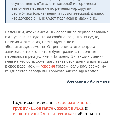
осуществлять «Татфлот», который исторически
выполнял перевозки по речным маршрутам
республики (социальным и туристическим). Думаю,
что договор с ГТЛК будет подписан в мае-июне.
Напомним, что «Чайка-СПГ» совершила первое плавание
в августе 2020 года. Тогда сообщалось, что на судно,
помимо «Татфлота», претендует еще и
«Волгататсудоремонт». От решения этого вопроса
зависело и то, кто в итоге будет развивать речные
перевозки в республике. «По-моему, Зиганшин сменил
гнев на милость, хочет заплатить свои долги и взять суда
в свое ведение», —
говорил
тогда «Реальному времени»
гендиректор завода им. Горького Александр Карпов.
Александр Артемьев
Подписывайтесь на
телеграм-канал
,
группу «ВКонтакте»
,
канал в MAX
и
страницу в «Одноклассниках»
«Реального