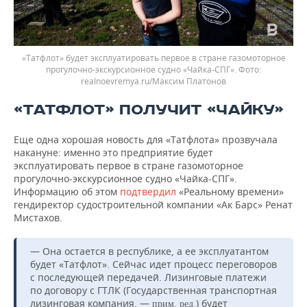
«Татфлот» будет эксплуатировать первое в стране газомоторное
прогулочно-экскурсионное судно «Чайка-СПГ».
realnoevremya.ru/Максим Платонов
«ТАТФЛОТ» ПОЛУЧИТ «ЧАЙКУ»
Еще одна хорошая новость для «Татфлота» прозвучала
накануне: именно это предприятие будет
эксплуатировать первое в стране газомоторное
прогулочно-экскурсионное судно «Чайка-СПГ».
Информацию об этом
подтвердил
«Реальному времени»
гендиректор судостроительной компании «Ак Барс» Ренат
Мистахов.
— Она остается в республике, а ее эксплуатантом
будет «Татфлот». Сейчас идет процесс переговоров
с последующей передачей. Лизинговые платежи
по договору с ГТЛК (Государственная транспортная
лизинговая компания, —
.
) будет
прим
ред.