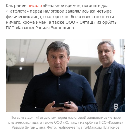
ВОДНЫЕ ВИДЫ СПОРТА
ОБРАЗОВАНИЕ
Как ранее
писало
«Реальное время», погасить долг
«Татфлота» перед налоговой заявлялись аж четыре
ХОККЕЙ С МЯЧОМ
ПРОИСШЕСТВИЯ
физических лица, о которых не было известно почти
ничего, кроме имен, а также ООО «Юлташ» из орбиты
ПСО «Казань» Равиля Зиганшина.
Погасить долг «Татфлота» перед налоговой заявлялись четыре
физических лица, а также ООО «Юлташ» из орбиты ПСО «Казань»
Равиля Зиганшина.
realnoevremya.ru/Максим Платонов