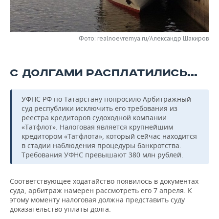
НЕФТЕХИМИЯ
РОЗНИЧНАЯ ТОРГОВЛЯ
НОВОСТИ ТЕХНОЛОГИЙ
МЕРОПРИЯТИЯ
НЕФТЬ
Фото: realnoevremya.ru/Александр Шакиров
ТРАНСПОРТ
IT
НОВОСТИ МЕРОПРИЯТИЙ
СПОРТ
ОПК
УСЛУГИ
МЕДИА
ВЫЕЗДНАЯ РЕДАКЦИЯ
НОВОСТИ СПОРТА
ОБЩЕСТВО
ЭНЕРГЕТИКА
С ДОЛГАМИ РАСПЛАТИЛИСЬ…
ТЕЛЕКОММУНИКАЦИИ
БИЗНЕС-БРАНЧИ
ФУТБОЛ
НОВОСТИ ОБЩЕСТВА
ФОТОГАЛЕРЕЯ
УФНС РФ по Татарстану попросило Арбитражный
ONLINE-КОНФЕРЕНЦИИ
ХОККЕЙ
ВЛАСТЬ
СЮЖЕТЫ
суд республики исключить его требования из
реестра кредиторов судоходной компании
«Татфлот». Налоговая является крупнейшим
ОТКРЫТАЯ ЛЕКЦИЯ
БАСКЕТБОЛ
ИНФРАСТРУКТУРА
СПРАВОЧНИК
кредитором «Татфлота», который сейчас находится
в стадии наблюдения процедуры банкротства.
ВОЛЕЙБОЛ
ИСТОРИЯ
СПИСОК ПЕРСОН
ПОЛНАЯ ВЕРСИЯ
Требования УФНС превышают 380 млн рублей.
КИБЕРСПОРТ
КУЛЬТУРА
СПИСОК КОМПАНИЙ
Соответствующее ходатайство появилось в документах
суда, арбитраж намерен рассмотреть его 7 апреля. К
ФИГУРНОЕ КАТАНИЕ
МЕДИЦИНА
этому моменту налоговая должна представить суду
доказательство уплаты долга.