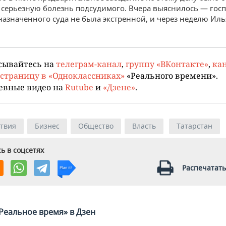
 серьезную болезнь подсудимого. Вчера выяснилось — гос
 назначенного суда не была экстренной, и через неделю Ил
сывайтесь на
телеграм-канал
,
группу «ВКонтакте»
,
кан
страницу в «Одноклассниках»
«Реального времени».
евные видео на
Rutube
и
«Дзене»
.
твия
Бизнес
Общество
Власть
Татарстан
ь в соцсетях
Распечатать
Реальное время» в Дзен