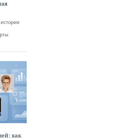
ная
 история
арты
ей: как