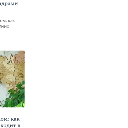
кадрами
ом, как
тних
ом: как
ходит в