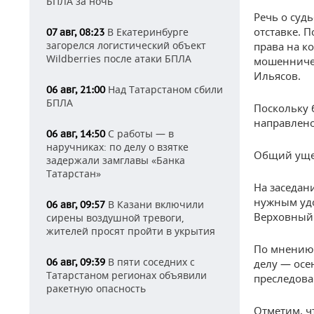
БПЛА за ночь
Речь о суд
отставке. 
В Екатеринбурге
07 авг, 08:23
загорелся логистический объект
права на к
Wildberries после атаки БПЛА
мошенничес
Ильясов.
Над Татарстаном сбили
06 авг, 21:00
БПЛА
Поскольку 
направлено
С работы — в
06 авг, 14:50
наручниках: по делу о взятке
Общий ущер
задержали замглавы «Банка
Татарстан»
На заседан
нужным удо
В Казани включили
06 авг, 09:57
Верховный 
сирены воздушной тревоги,
жителей просят пройти в укрытия
По мнению 
В пяти соседних с
06 авг, 09:39
делу — осе
Татарстаном регионах объявили
преследова
ракетную опасность
Отметим, ч