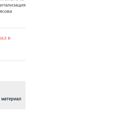
питализация
ьясова
ал в
 материал