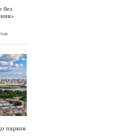
е без
яник»
итов
до парков