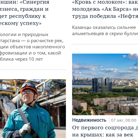
аншин: «Синергия
«Кровь с молоком»: как
изнеса, граждан и
молодежь «Ак Барса» н
дет республику к
труда победила «Нефт
ескому успеху»
Казанцы оказались сильнее
альметьевцев в серии булл
кологии и природных
тарстана — о расчистке рек,
ции объектов накопленного
ифровизации и о том, какой
блика через 10 лет
Недвижимость
07 авг, 08:00
От первого соцгорода 
на крышах: как за век