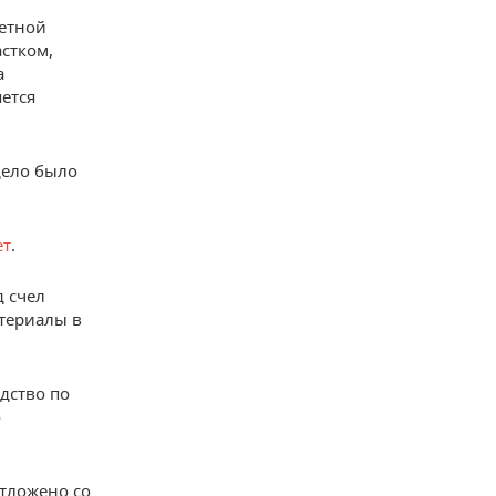
четной
астком,
а
ется
дело было
ет
.
д счел
териалы в
дство по
о
отложено со