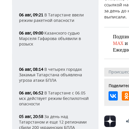
ссылкой на
за день до
В Татарстане ввели
06 авг, 09:21
выписали.
режим ракетной опасности
Казанского судью
06 авг, 09:00
Подпи
Марселя Гафарова объявили в
MAX
и
розыск
Ежедн
В четырех городах
06 авг, 08:14
Происшес
Закамья Татарстана объявлена
угроза атаки БПЛА
Поделитес
В Татарстане с 06.05
06 авг, 06:52
мск действует режим беспилотной
опасности
За день над
05 авг, 20:58
«
Татарстаном и еще 12 регионами
сбили 200 украинских БПЛА