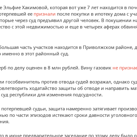
ье Эльфие Хакимовой, которая вот уже 7 лет находится в по
Потерпевшей ее
признали
после покупки в ипотеку дома с уч
оторые через суд предъявил другой человек. В покушении н
тво с этой недвижимостью и еще в четырех аферах обвиня
большая часть участков находится в Приволжском районе, 
 именно в этот районный суд.
б по делу оценен в 8 млн рублей. Вину газовик
не призна
ии гособвинитель против отвода судей возражал, однако су
влетворить ходатайство защиты об отводе и направить ма
суд республики для изменения подсудности.
потерпевшей судьи, защита намеренно затягивает произво
нью по части эпизодов истекают сроки давности уголовног
ния.
то в июне предварительное заседание по этому делу было 