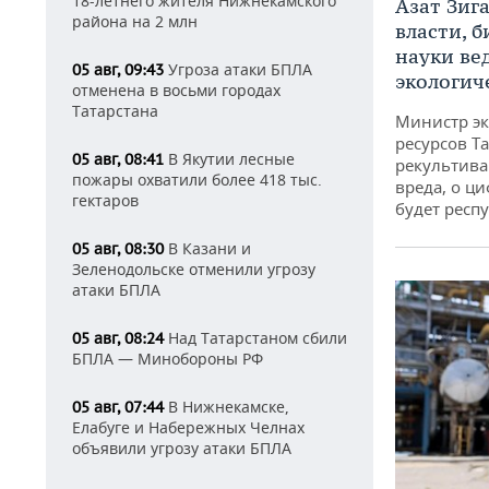
18-летнего жителя Нижнекамского
Азат Зиг
района на 2 млн
власти, б
науки ве
Угроза атаки БПЛА
05 авг, 09:43
экологич
отменена в восьми городах
Татарстана
Министр э
ресурсов Та
В Якутии лесные
05 авг, 08:41
рекультива
пожары охватили более 418 тыс.
вреда, о ц
гектаров
будет респу
В Казани и
05 авг, 08:30
Зеленодольске отменили угрозу
атаки БПЛА
Над Татарстаном сбили
05 авг, 08:24
БПЛА — Минобороны РФ
В Нижнекамске,
05 авг, 07:44
Елабуге и Набережных Челнах
объявили угрозу атаки БПЛА