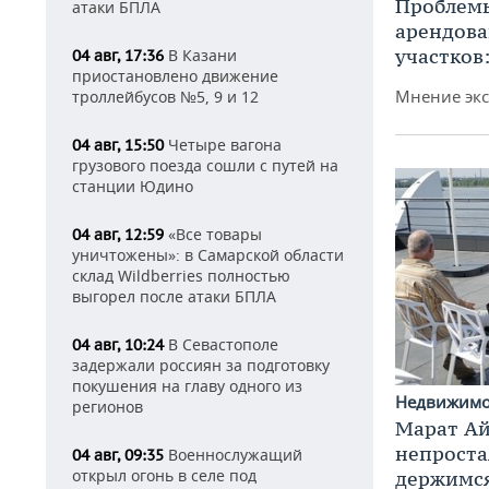
Проблемы
атаки БПЛА
арендов
участков
В Казани
04 авг, 17:36
приостановлено движение
Мнение экс
троллейбусов №5, 9 и 12
Четыре вагона
04 авг, 15:50
грузового поезда сошли с путей на
станции Юдино
«Все товары
04 авг, 12:59
уничтожены»: в Самарской области
склад Wildberries полностью
выгорел после атаки БПЛА
В Севастополе
04 авг, 10:24
задержали россиян за подготовку
покушения на главу одного из
Недвижим
регионов
Марат Ай
непроста
Военнослужащий
04 авг, 09:35
открыл огонь в селе под
держимся