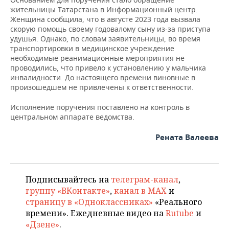
ВОДНЫЕ ВИДЫ СПОРТА
ОБРАЗОВАНИЕ
жительницы Татарстана в Информационный центр.
Женщина сообщила, что в августе 2023 года вызвала
ХОККЕЙ С МЯЧОМ
ПРОИСШЕСТВИЯ
скорую помощь своему годовалому сыну из-за приступа
удушья. Однако, по словам заявительницы, во время
транспортировки в медицинское учреждение
необходимые реанимационные мероприятия не
проводились, что привело к установлению у мальчика
инвалидности. До настоящего времени виновные в
произошедшем не привлечены к ответственности.
Исполнение поручения поставлено на контроль в
центральном аппарате ведомства.
Рената Валеева
Подписывайтесь на
телеграм-канал
,
группу «ВКонтакте»
,
канал в MAX
и
страницу в «Одноклассниках»
«Реального
времени». Ежедневные видео на
Rutube
и
«Дзене»
.