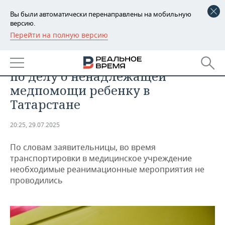
Вы были автоматически перенаправлены на мобильную
версию.
Перейти на полную версию
РЕГИОНЫ
ОБЩЕСТВО
Бастрыкин потребовал доклад
БАШКОРТОСТАН
НОВОСТИ
по делу о ненадлежащей
ТАТАРСТАН
АНАЛИТИКА
медпомощи ребенку в
Татарстане
УДМУРТИЯ
НОВОСТИ АНАЛИТИКИ
ЭКОНОМИКА
20:25, 29.07.2025
ДЕКЛАРАЦИИ О ДОХОДАХ
НОВОСТИ ЭКОНОМИКИ
ПРОМЫШЛЕННОСТЬ
По словам заявительницы, во время
КОРОЛИ ГОСЗАКАЗА ПФО
ФИНАНСЫ
НОВОСТИ
НЕДВИЖИМОСТЬ
транспортировки в медицинское учреждение
ПРОМЫШЛЕННОСТИ
необходимые реанимационные мероприятия не
ВУЗЫ ТАТАРСТАНА
БАНКИ
НОВОСТИ НЕДВИЖИМОСТИ
АВТО
проводились
АГРОПРОМ
КОМУ ПРИНАДЛЕЖАТ
БЮДЖЕТ
НОВОСТИ АВТО
БИЗНЕС
ТОРГОВЫЕ ЦЕНТРЫ
МАШИНОСТРОЕНИЕ
ТАТАРСТАНА
ИНВЕСТИЦИИ
НОВОСТИ БИЗНЕСА
ТЕХНОЛОГИИ