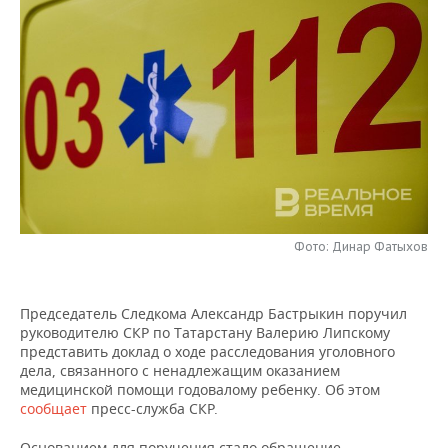
НЕФТЕХИМИЯ
РОЗНИЧНАЯ ТОРГОВЛЯ
НОВОСТИ ТЕХНОЛОГИЙ
МЕРОПРИЯТИЯ
НЕФТЬ
ТРАНСПОРТ
IT
НОВОСТИ МЕРОПРИЯТИЙ
СПОРТ
ОПК
УСЛУГИ
МЕДИА
ВЫЕЗДНАЯ РЕДАКЦИЯ
НОВОСТИ СПОРТА
ОБЩЕСТВО
ЭНЕРГЕТИКА
ТЕЛЕКОММУНИКАЦИИ
БИЗНЕС-БРАНЧИ
ФУТБОЛ
НОВОСТИ ОБЩЕСТВА
ФОТОГАЛЕРЕЯ
ONLINE-КОНФЕРЕНЦИИ
ХОККЕЙ
ВЛАСТЬ
СЮЖЕТЫ
Фото: Динар Фатыхов
ОТКРЫТАЯ ЛЕКЦИЯ
БАСКЕТБОЛ
ИНФРАСТРУКТУРА
СПРАВОЧНИК
ВОЛЕЙБОЛ
ИСТОРИЯ
СПИСОК ПЕРСОН
ПОЛНАЯ ВЕРСИЯ
Председатель Следкома Александр Бастрыкин поручил
руководителю СКР по Татарстану Валерию Липскому
представить доклад о ходе расследования уголовного
КИБЕРСПОРТ
КУЛЬТУРА
СПИСОК КОМПАНИЙ
дела, связанного с ненадлежащим оказанием
медицинской помощи годовалому ребенку. Об этом
ФИГУРНОЕ КАТАНИЕ
МЕДИЦИНА
сообщает
пресс-служба СКР.
Основанием для поручения стало обращение