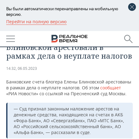
Вы были автоматически перенаправлены на мобильную
версию.
Перейти на полную версию
РЕГИОНЫ
ОБЩЕСТВО
Банковские счета блогера Елены
БАШКОРТОСТАН
НОВОСТИ
Блиновской арестовали в
ТАТАРСТАН
АНАЛИТИКА
рамках дела о неуплате налогов
УДМУРТИЯ
НОВОСТИ АНАЛИТИКИ
ЭКОНОМИКА
14:32, 06.05.2023
ДЕКЛАРАЦИИ О ДОХОДАХ
НОВОСТИ ЭКОНОМИКИ
ПРОМЫШЛЕННОСТЬ
Банковские счета блогера Елены Блиновской арестованы
в рамках дела о неуплате налогов. Об этом
сообщает
КОРОЛИ ГОСЗАКАЗА ПФО
ФИНАНСЫ
НОВОСТИ
НЕДВИЖИМОСТЬ
«РИА Новости» со ссылкой на Пресненский суд Москвы.
ПРОМЫШЛЕННОСТИ
ВУЗЫ ТАТАРСТАНА
БАНКИ
НОВОСТИ НЕДВИЖИМОСТИ
АВТО
— Суд признал законным наложение арестов на
АГРОПРОМ
денежные средства, находящиеся на счетах в АКБ
«Фора-Банк», АО «Севергазбанк», ПАО «МТС Банк»,
КОМУ ПРИНАДЛЕЖАТ
БЮДЖЕТ
НОВОСТИ АВТО
БИЗНЕС
ТОРГОВЫЕ ЦЕНТРЫ
МАШИНОСТРОЕНИЕ
АО «Российский сельскохозяйственный банк», АО
ТАТАРСТАНА
«Альфа-Банк», — рассказали в суде.
ИНВЕСТИЦИИ
НОВОСТИ БИЗНЕСА
ТЕХНОЛОГИИ