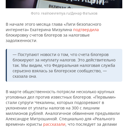
ВОДНЫЕ ВИДЫ СПОРТА
ОБРАЗОВАНИЕ
Фото: realnoevremya.ru/Динар Фатыхов
ХОККЕЙ С МЯЧОМ
ПРОИСШЕСТВИЯ
В начале этого месяца глава «Лиги безопасного
интернета» Екатерина Мизулина
подтвердила
блокировку счетов блогеров за налоговые
задолженности.
— Поступают новости о том, что счета блогеров
блокируют за неуплату налогов. Это действительно
так. Мы видим, что Федеральная налоговая служба
серьезно взялась за блогерское сообщество, —
сказала она.
В марте общественность потрясли несколько крупных
уголовных дел против известных блогеров. «Первыми»
стали супруги Чекалины, которых подозревают в
уклонении от уплаты налогов на 300 с лишним
миллионов рублей. Аналогичное обвинение предъявили
Александре Митрошиной. Специально для «Реального
времени» юристы
рассказали
, что последует за делами