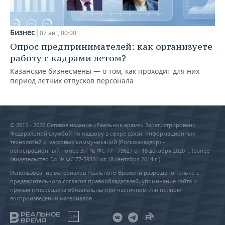
Бизнес
07 авг, 00:00
Опрос предпринимателей: как организуете
работу с кадрами летом?
Казанские бизнесмены — о том, как проходит для них
период летних отпусков персонала
© 2015 - 2026 Сетевое издание «Реальное время» Зарегистрировано
Федеральной службой по надзору в сфере связи, информационных
технологий и массовых коммуникаций (Роскомнадзор) –
регистрационный номер ЭЛ № ФС 77 - 79627 от 18 декабря 2020 г. (ранее
свидетельство Эл № ФС 77-59331 от 18 сентября 2014 г.)
Использование материалов Реального Времени разрешено только с
предварительного согласия правообладателей, упоминание сайта и
прямая гиперссылка обязательны при частичном или полном
воспроизведении материалов.
18+