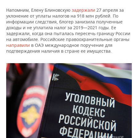
НЕФТЕХИМИЯ
Напомним, Елену Блиновскую
задержали
27 апреля за
РОЗНИЧНАЯ ТОРГОВЛЯ
НОВОСТИ ТЕХНОЛОГИЙ
МЕРОПРИЯТИЯ
уклонение от уплаты налогов на 918 млн рублей. По
НЕФТЬ
информации следствия, блогер занизила полученные
ТРАНСПОРТ
IT
НОВОСТИ МЕРОПРИЯТИЙ
СПОРТ
доходы и не уплатила налог за 2019—2021 годы. Ее
ОПК
задержали, когда она пыталась пересечь границу России
на автомобиле. Российские правоохранительные органы
УСЛУГИ
МЕДИА
ВЫЕЗДНАЯ РЕДАКЦИЯ
НОВОСТИ СПОРТА
ОБЩЕСТВО
ЭНЕРГЕТИКА
направили
в ОАЭ международное поручение для
подтверждения наличия в стране ее имущества.
ТЕЛЕКОММУНИКАЦИИ
БИЗНЕС-БРАНЧИ
ФУТБОЛ
НОВОСТИ ОБЩЕСТВА
ФОТОГАЛЕРЕЯ
ONLINE-КОНФЕРЕНЦИИ
ХОККЕЙ
ВЛАСТЬ
СЮЖЕТЫ
ОТКРЫТАЯ ЛЕКЦИЯ
БАСКЕТБОЛ
ИНФРАСТРУКТУРА
СПРАВОЧНИК
ВОЛЕЙБОЛ
ИСТОРИЯ
СПИСОК ПЕРСОН
ПОЛНАЯ ВЕРСИЯ
КИБЕРСПОРТ
КУЛЬТУРА
СПИСОК КОМПАНИЙ
ФИГУРНОЕ КАТАНИЕ
МЕДИЦИНА