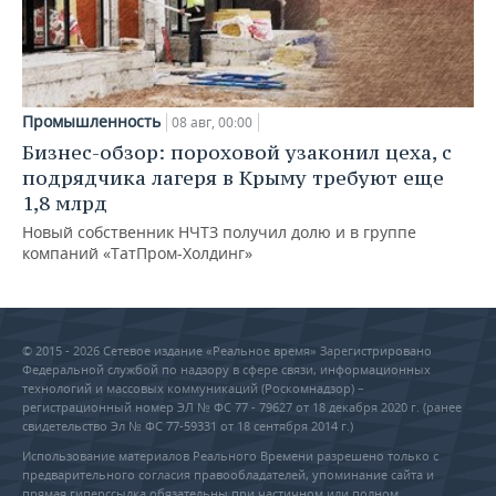
Промышленность
08 авг, 00:00
Бизнес-обзор: пороховой узаконил цеха, с
подрядчика лагеря в Крыму требуют еще
1,8 млрд
Новый собственник НЧТЗ получил долю и в группе
компаний «ТатПром-Холдинг»
© 2015 - 2026 Сетевое издание «Реальное время» Зарегистрировано
Федеральной службой по надзору в сфере связи, информационных
технологий и массовых коммуникаций (Роскомнадзор) –
регистрационный номер ЭЛ № ФС 77 - 79627 от 18 декабря 2020 г. (ранее
свидетельство Эл № ФС 77-59331 от 18 сентября 2014 г.)
Использование материалов Реального Времени разрешено только с
предварительного согласия правообладателей, упоминание сайта и
прямая гиперссылка обязательны при частичном или полном