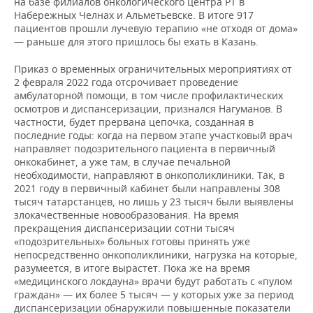
на базе филиалов онкологического центра РТ в
Набережных Челнах и Альметьевске. В итоге 917
пациентов прошли лучевую терапию «не отходя от дома»
— раньше для этого пришлось бы ехать в Казань.
Приказ о временных ограничительных мероприятиях от
2 февраля 2022 года отсрочивает проведение
амбулаторной помощи, в том числе профилактических
осмотров и диспансеризации, признался Нагуманов. В
частности, будет прервана цепочка, созданная в
последние годы: когда на первом этапе участковый врач
направляет подозрительного пациента в первичный
онкокабинет, а уже там, в случае печальной
необходимости, направляют в онкополиклиники. Так, в
2021 году в первичный кабинет были направлены 308
тысяч татарстанцев, но лишь у 23 тысяч были выявлены
злокачественные новообразования. На время
прекращения диспансеризации сотни тысяч
«подозрительных» больных готовы принять уже
непосредственно онкополиклиники, нагрузка на которые,
разумеется, в итоге вырастет. Пока же на время
«медицинского локдауна» врачи будут работать с «пулом
граждан» — их более 5 тысяч — у которых уже за период
диспансеризации обнаружили повышенные показатели