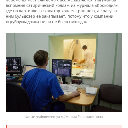
вспомнил сатирический коллаж из журнала «Крокодил»,
где на картинке экскаватор копает траншею, а сразу за
ним бульдозер ее закапывает, потому что у компании
«трубоукладчика нет и не было никогда».
realnoevremya.ru/Мария Горожанинова