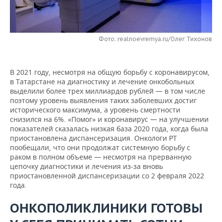
НЕФТЕХИМИЯ
РОЗНИЧНАЯ ТОРГОВЛЯ
НОВОСТИ ТЕХНОЛОГИЙ
МЕРОПРИЯТИЯ
НЕФТЬ
Фото: realnoevremya.ru/Олег Тихонов
ТРАНСПОРТ
IT
НОВОСТИ МЕРОПРИЯТИЙ
СПОРТ
ОПК
УСЛУГИ
МЕДИА
ВЫЕЗДНАЯ РЕДАКЦИЯ
НОВОСТИ СПОРТА
ОБЩЕСТВО
ЭНЕРГЕТИКА
В 2021 году, несмотря на общую борьбу с коронавирусом,
в Татарстане на диагностику и лечение онкобольных
ТЕЛЕКОММУНИКАЦИИ
БИЗНЕС-БРАНЧИ
ФУТБОЛ
НОВОСТИ ОБЩЕСТВА
ФОТОГАЛЕРЕЯ
выделили более трех миллиардов рублей — в том числе
поэтому уровень выявления таких заболевших достиг
ONLINE-КОНФЕРЕНЦИИ
ХОККЕЙ
ВЛАСТЬ
СЮЖЕТЫ
исторического максимума, а уровень смертности
снизился на 6%. «Помог» и коронавирус — на улучшении
показателей сказалась низкая база 2020 года, когда была
ОТКРЫТАЯ ЛЕКЦИЯ
БАСКЕТБОЛ
ИНФРАСТРУКТУРА
СПРАВОЧНИК
приостановлена диспансеризация. Онкологи РТ
пообещали, что они продолжат системную борьбу с
ВОЛЕЙБОЛ
ИСТОРИЯ
СПИСОК ПЕРСОН
ПОЛНАЯ ВЕРСИЯ
раком в полном объеме — несмотря на прерванную
цепочку диагностики и лечения из-за вновь
приостановленной диспансеризации со 2 февраля 2022
КИБЕРСПОРТ
КУЛЬТУРА
СПИСОК КОМПАНИЙ
года.
ФИГУРНОЕ КАТАНИЕ
МЕДИЦИНА
ОНКОПОЛИКЛИНИКИ ГОТОВЫ