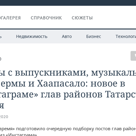
ГАЛЕРЕЯ
СПРАВОЧНИК
СЮЖЕТЫ
ь
Недвижимость
Авто
Бизнес
Технолог
О
ы с выпускниками, музыкал
ермы и Хаапасало: новое в
аграме» глав районов Татар
я
.2020
время» подготовило очередную подборку постов глав райо
 из «Инстаграма»