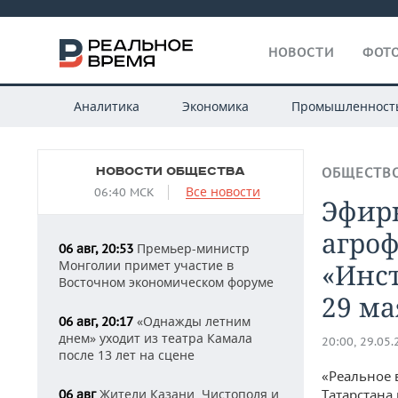
НОВОСТИ
ФОТО
Аналитика
Экономика
Промышленност
НОВОСТИ ОБЩЕСТВА
ОБЩЕСТВ
Все новости
06:40 МСК
Эфир
агроф
Премьер-министр
06 авг, 20:53
Монголии примет участие в
«Инст
Восточном экономическом форуме
29 ма
«Однажды летним
06 авг, 20:17
днем» уходит из театра Камала
20:00, 29.05
после 13 лет на сцене
«Реальное 
Жители Казани, Чистополя и
Татарстана
06 авг