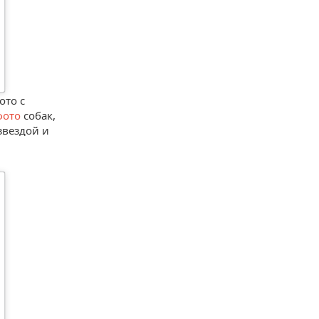
ото с
фото
собак,
звездой и