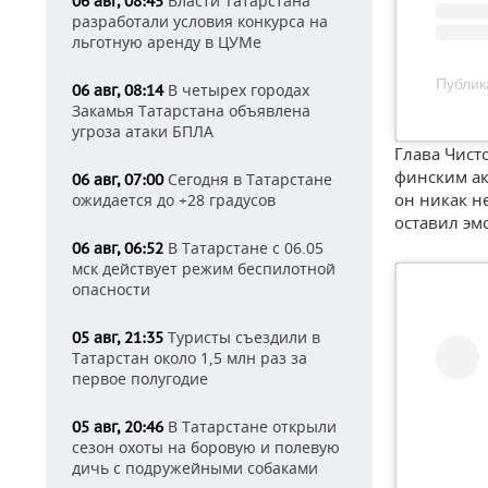
Власти Татарстана
06 авг, 08:45
разработали условия конкурса на
льготную аренду в ЦУМе
Публик
В четырех городах
06 авг, 08:14
Закамья Татарстана объявлена
угроза атаки БПЛА
Глава Чист
финским ак
Сегодня в Татарстане
06 авг, 07:00
он никак н
ожидается до +28 градусов
оставил эм
В Татарстане с 06.05
06 авг, 06:52
мск действует режим беспилотной
опасности
Туристы съездили в
05 авг, 21:35
Татарстан около 1,5 млн раз за
первое полугодие
В Татарстане открыли
05 авг, 20:46
сезон охоты на боровую и полевую
дичь с подружейными собаками