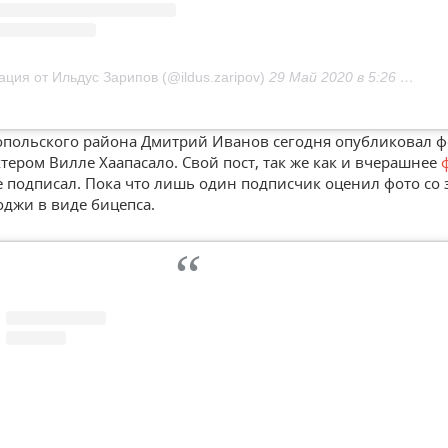
ация от Ильдус Зарипов (@ildus.zaripov)
29 Май 2020 в 5:26 PDT
опольского района Дмитрий Иванов сегодня опубликовал ф
тером Вилле Хаапасало. Свой пост, так же как и вчерашнее
е подписал. Пока что лишь один подписчик оценил фото со 
оджи в виде бицепса.