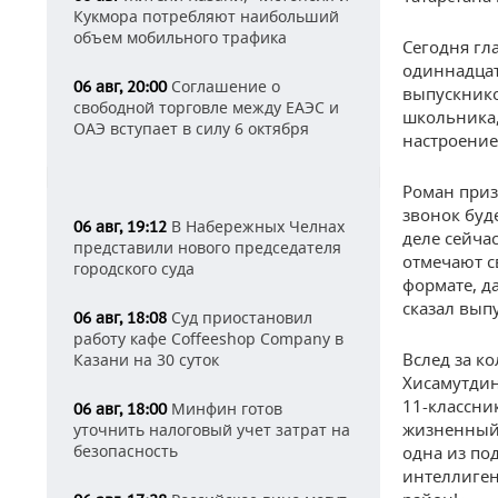
Кукмора потребляют наибольший
объем мобильного трафика
Сегодня гл
одиннадцат
Соглашение о
06 авг, 20:00
выпускнико
свободной торговле между ЕАЭС и
школьника,
ОАЭ вступает в силу 6 октября
настроение
Роман призн
звонок буде
В Набережных Челнах
06 авг, 19:12
деле сейча
представили нового председателя
отмечают с
городского суда
формате, д
сказал вып
Суд приостановил
06 авг, 18:08
работу кафе Coffeeshop Company в
Вслед за к
Казани на 30 суток
Хисамутдин
11-классни
Минфин готов
06 авг, 18:00
жизненный 
уточнить налоговый учет затрат на
безопасность
одна из по
интеллиген