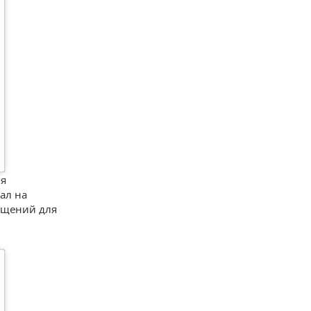
ня
ал на
ещений для