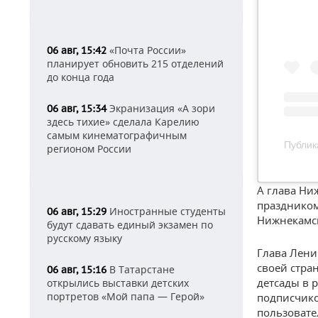
«Почта России»
06 авг, 15:42
планирует обновить 215 отделений
до конца года
Экранизация «А зори
06 авг, 15:34
здесь тихие» сделала Карелию
самым кинематографичным
Публик
регионом России
А глава Ни
праздником
Иностранные студенты
06 авг, 15:29
Нижнекамск
будут сдавать единый экзамен по
русскому языку
Глава Лени
своей стра
В Татарстане
06 авг, 15:16
детсады в 
открылись выставки детских
портретов «Мой папа — Герой»
подписчико
пользовате