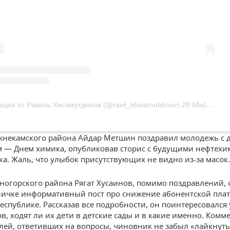
ация от Равиль Хисамутдинов (@ravil_khisamutdinov)
28 Май 2020 в 10:49 PDT
жнекамского района Айдар Метшин поздравил молодежь с 
 — Днем химика, опубликовав сторис с будущими нефтех
а. Жаль, что улыбок присутствующих не видно из-за масок.
ногорского района Рягат Хусаинов, помимо поздравлений, 
ничке информативный пост про снижение абонентской плат
республике. Рассказав все подробности, он поинтересовался 
в, ходят ли их дети в детские сады и в какие именно. Комм
лей, ответивших на вопросы, чиновник не забыл «лайкнуть