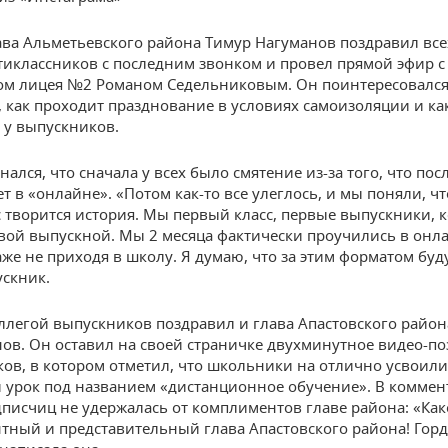
ава Альметьевского района Тимур Нагуманов поздравил все
иклассников с последним звонком и провел прямой эфир с
м лицея №2 Романом Седельниковым. Он поинтересовался
 как проходит празднование в условиях самоизоляции и ка
 у выпускников.
ался, что сначала у всех было смятение из-за того, что по
т в «онлайне». «Потом как-то все улеглось, и мы поняли, ч
с творится история. Мы первый класс, первые выпускники, 
вой выпускной. Мы 2 месяца фактически проучились в онл
аже не приходя в школу. Я думаю, что за этим форматом бу
ускник.
оллегой выпускников поздравил и глава Апастовского райо
ов. Он оставил на своей страничке двухминутное видео-п
ков, в котором отметил, что школьники на отлично усвоил
урок под названием «дистанционное обучение». В коммен
дписчиц не удержалась от комплиментов главе района: «Ка
тный и представительный глава Апастовского района! Горд