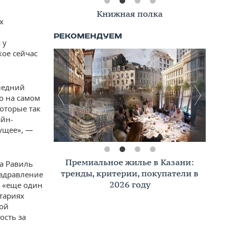
Книжная полка
х
 у
кое сейчас
следний
то на самом
которые так
айн-
дущее», —
Премиальное жилье в Казани:
на Равиль
тренды, критерии, покупатели в
оздравление
2026 году
и «еще один
тариях
кой
ость за