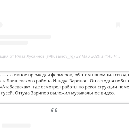
ация от Рягат Хусаинов (@husainov_rg)
29 Май 2020 в 4:45 PDT
а — активное время для фермеров, об этом напомнил сегод
ль Лаишевского района Ильдус Зарипов. Он сегодня побыв
«Атабаевская», где осмотрел работы по реконструкции пом
 гусей. Оттуда Зарипов выложил музыкальное видео.