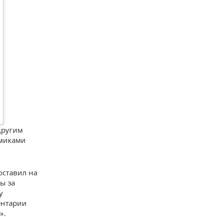
другим
имиками
оставил на
ы за
у
ентарии
».