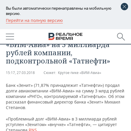
Вы были автоматически перенаправлены на мобильную
версию.
Перейти на полную версию
РЕГИОНЫ
БИЗНЕС
Банк «Зенит» продал долги
БАШКОРТОСТАН
НОВОСТИ
«ВИМ-Авиа» на 3 миллиарда
ТАТАРСТАН
АНАЛИТИКА
рублей компании,
подконтрольной «Татнефти»
УДМУРТИЯ
НОВОСТИ АНАЛИТИКИ
ЭКОНОМИКА
15:17, 27.03.2018
Сюжет:
Крутое пике «ВИМ-Авиа»
ДЕКЛАРАЦИИ О ДОХОДАХ
НОВОСТИ ЭКОНОМИКИ
ПРОМЫШЛЕННОСТЬ
Банк «Зенит» (71,87% принадлежит «Татнефти») продал
КОРОЛИ ГОСЗАКАЗА ПФО
ФИНАНСЫ
НОВОСТИ
НЕДВИЖИМОСТЬ
долги авиакомпании «ВИМ-Авиа» на сумму 3 млрд рублей
ПРОМЫШЛЕННОСТИ
компании «РНГО», контролируемой «Татнефтью». Об этом
ВУЗЫ ТАТАРСТАНА
БАНКИ
НОВОСТИ НЕДВИЖИМОСТИ
АВТО
рассказал финансовый директор банка «Зенит» Михаил
АГРОПРОМ
Степанов.
КОМУ ПРИНАДЛЕЖАТ
БЮДЖЕТ
НОВОСТИ АВТО
БИЗНЕС
«Проблемный долг «ВИМ-Авиа» в 3 миллиарда рублей
ТОРГОВЫЕ ЦЕНТРЫ
МАШИНОСТРОЕНИЕ
ТАТАРСТАНА
уступлен «Зенитом» «внучке» «Татнефти», — цитирует
ИНВЕСТИЦИИ
НОВОСТИ БИЗНЕСА
ТЕХНОЛОГИИ
Степанова
RNS
.