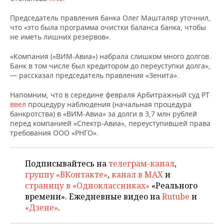
НЕФТЕХИМИЯ
Председатель правления банка Олег Машталяр уточнил,
РОЗНИЧНАЯ ТОРГОВЛЯ
НОВОСТИ ТЕХНОЛОГИЙ
МЕРОПРИЯТИЯ
НЕФТЬ
что «это была программа очистки баланса банка, чтобы
не иметь лишних резервов».
ТРАНСПОРТ
IT
НОВОСТИ МЕРОПРИЯТИЙ
СПОРТ
ОПК
«Компания («ВИМ-Авиа») набрала слишком много долгов.
УСЛУГИ
МЕДИА
ВЫЕЗДНАЯ РЕДАКЦИЯ
НОВОСТИ СПОРТА
ОБЩЕСТВО
Банк в том числе был кредитором до переуступки долга»,
ЭНЕРГЕТИКА
— рассказал председатель правления «Зенита».
ТЕЛЕКОММУНИКАЦИИ
БИЗНЕС-БРАНЧИ
ФУТБОЛ
НОВОСТИ ОБЩЕСТВА
ФОТОГАЛЕРЕЯ
Напомним, что в середине февраля Арбитражный суд РТ
ввел
процедуру наблюдения (начальная процедура
ONLINE-КОНФЕРЕНЦИИ
ХОККЕЙ
ВЛАСТЬ
СЮЖЕТЫ
банкротства) в «ВИМ-Авиа» за долги в 3,7 млн рублей
перед компанией «Спектр-Авиа», переуступившей права
требования ООО «РНГО».
ОТКРЫТАЯ ЛЕКЦИЯ
БАСКЕТБОЛ
ИНФРАСТРУКТУРА
СПРАВОЧНИК
ВОЛЕЙБОЛ
ИСТОРИЯ
СПИСОК ПЕРСОН
ПОЛНАЯ ВЕРСИЯ
Подписывайтесь на
телеграм-канал
,
группу «ВКонтакте»
,
канал в MAX
и
КИБЕРСПОРТ
КУЛЬТУРА
СПИСОК КОМПАНИЙ
страницу в «Одноклассниках»
«Реального
времени». Ежедневные видео на
Rutube
и
ФИГУРНОЕ КАТАНИЕ
МЕДИЦИНА
«Дзене»
.