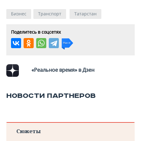
ВОДНЫЕ ВИДЫ СПОРТА
ОБРАЗОВАНИЕ
Бизнес
Транспорт
Татарстан
ХОККЕЙ С МЯЧОМ
ПРОИСШЕСТВИЯ
Поделитесь в соцсетях
«Реальное время» в Дзен
НОВОСТИ ПАРТНЕРОВ
Сюжеты