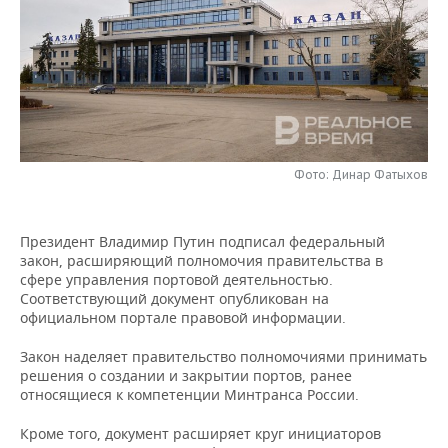
НЕФТЕХИМИЯ
РОЗНИЧНАЯ ТОРГОВЛЯ
НОВОСТИ ТЕХНОЛОГИЙ
МЕРОПРИЯТИЯ
НЕФТЬ
ТРАНСПОРТ
IT
НОВОСТИ МЕРОПРИЯТИЙ
СПОРТ
ОПК
УСЛУГИ
МЕДИА
ВЫЕЗДНАЯ РЕДАКЦИЯ
НОВОСТИ СПОРТА
ОБЩЕСТВО
ЭНЕРГЕТИКА
ТЕЛЕКОММУНИКАЦИИ
БИЗНЕС-БРАНЧИ
ФУТБОЛ
НОВОСТИ ОБЩЕСТВА
ФОТОГАЛЕРЕЯ
Фото: Динар Фатыхов
ONLINE-КОНФЕРЕНЦИИ
ХОККЕЙ
ВЛАСТЬ
СЮЖЕТЫ
Президент Владимир Путин подписал федеральный
закон, расширяющий полномочия правительства в
ОТКРЫТАЯ ЛЕКЦИЯ
БАСКЕТБОЛ
ИНФРАСТРУКТУРА
СПРАВОЧНИК
сфере управления портовой деятельностью.
Соответствующий документ опубликован на
ВОЛЕЙБОЛ
ИСТОРИЯ
СПИСОК ПЕРСОН
ПОЛНАЯ ВЕРСИЯ
официальном портале правовой информации.
Закон наделяет правительство полномочиями принимать
КИБЕРСПОРТ
КУЛЬТУРА
СПИСОК КОМПАНИЙ
решения о создании и закрытии портов, ранее
относящиеся к компетенции Минтранса России.
ФИГУРНОЕ КАТАНИЕ
МЕДИЦИНА
Кроме того, документ расширяет круг инициаторов