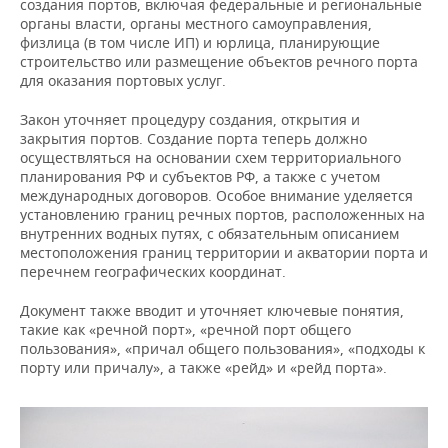
ВОДНЫЕ ВИДЫ СПОРТА
ОБРАЗОВАНИЕ
создания портов, включая федеральные и региональные
органы власти, органы местного самоуправления,
физлица (в том числе ИП) и юрлица, планирующие
ХОККЕЙ С МЯЧОМ
ПРОИСШЕСТВИЯ
строительство или размещение объектов речного порта
для оказания портовых услуг.
Закон уточняет процедуру создания, открытия и
закрытия портов. Создание порта теперь должно
осуществляться на основании схем территориального
планирования РФ и субъектов РФ, а также с учетом
международных договоров. Особое внимание уделяется
установлению границ речных портов, расположенных на
внутренних водных путях, с обязательным описанием
местоположения границ территории и акватории порта и
перечнем географических координат.
Документ также вводит и уточняет ключевые понятия,
такие как «речной порт», «речной порт общего
пользования», «причал общего пользования», «подходы к
порту или причалу», а также «рейд» и «рейд порта».