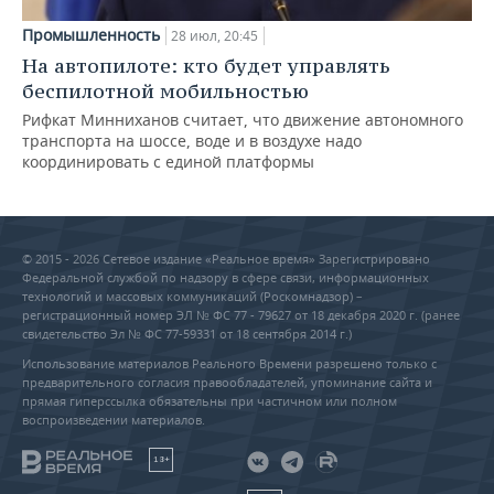
Промышленность
28 июл, 20:45
На автопилоте: кто будет управлять
беспилотной мобильностью
Рифкат Минниханов считает, что движение автономного
транспорта на шоссе, воде и в воздухе надо
координировать с единой платформы
© 2015 - 2026 Сетевое издание «Реальное время» Зарегистрировано
Федеральной службой по надзору в сфере связи, информационных
технологий и массовых коммуникаций (Роскомнадзор) –
регистрационный номер ЭЛ № ФС 77 - 79627 от 18 декабря 2020 г. (ранее
свидетельство Эл № ФС 77-59331 от 18 сентября 2014 г.)
Использование материалов Реального Времени разрешено только с
предварительного согласия правообладателей, упоминание сайта и
прямая гиперссылка обязательны при частичном или полном
воспроизведении материалов.
18+