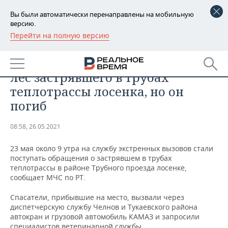
Вы были автоматически перенаправлены на мобильную
версию.
Перейти на полную версию
РЕГИОНЫ
ПРОИСШЕСТВИЯ
В Челнах спасатели вывезли в
БАШКОРТОСТАН
НОВОСТИ
лес застрявшего в трубах
ТАТАРСТАН
АНАЛИТИКА
теплотрассы лосенка, но он
погиб
УДМУРТИЯ
НОВОСТИ АНАЛИТИКИ
ЭКОНОМИКА
08:58, 26.05.2021
ДЕКЛАРАЦИИ О ДОХОДАХ
НОВОСТИ ЭКОНОМИКИ
ПРОМЫШЛЕННОСТЬ
23 мая около 9 утра на службу экстренных вызовов стали
КОРОЛИ ГОСЗАКАЗА ПФО
ФИНАНСЫ
НОВОСТИ
НЕДВИЖИМОСТЬ
поступать обращения о застрявшем в трубах
ПРОМЫШЛЕННОСТИ
теплотрассы в районе Трубного проезда лосенке,
ВУЗЫ ТАТАРСТАНА
БАНКИ
НОВОСТИ НЕДВИЖИМОСТИ
АВТО
сообщает МЧС по РТ.
АГРОПРОМ
Спасатели, прибывшие на место, вызвали через
КОМУ ПРИНАДЛЕЖАТ
БЮДЖЕТ
НОВОСТИ АВТО
БИЗНЕС
диспетчерскую службу Челнов и Тукаевского района
ТОРГОВЫЕ ЦЕНТРЫ
МАШИНОСТРОЕНИЕ
ТАТАРСТАНА
автокран и грузовой автомобиль КАМАЗ и запросили
ИНВЕСТИЦИИ
НОВОСТИ БИЗНЕСА
ТЕХНОЛОГИИ
специалистов ветеринарной службы.