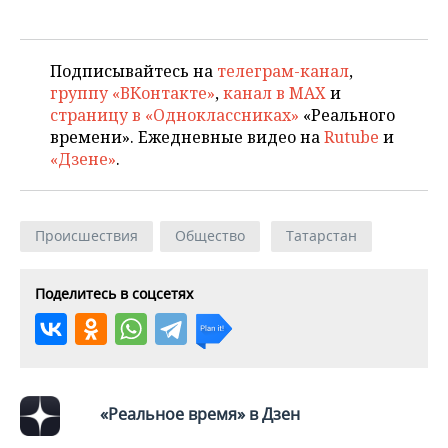
ВОДНЫЕ ВИДЫ СПОРТА
ОБРАЗОВАНИЕ
ХОККЕЙ С МЯЧОМ
ПРОИСШЕСТВИЯ
Подписывайтесь на
телеграм-канал
,
группу «ВКонтакте»
,
канал в MAX
и
страницу в «Одноклассниках»
«Реального
времени». Ежедневные видео на
Rutube
и
«Дзене»
.
Происшествия
Общество
Татарстан
Поделитесь в соцсетях
«Реальное время» в Дзен