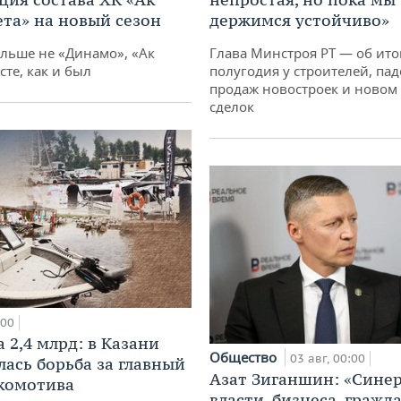
ета» на новый сезон
держимся устойчиво»
ольше не «Динамо», «Ак
Глава Минстроя РТ — об ито
сте, как и был
полугодия у строителей, па
продаж новостроек и новом 
сделок
:00
 2,4 млрд: в Казани
Общество
03 авг, 00:00
лась борьба за главный
Азат Зиганшин: «Сине
комотива
власти, бизнеса, гражд