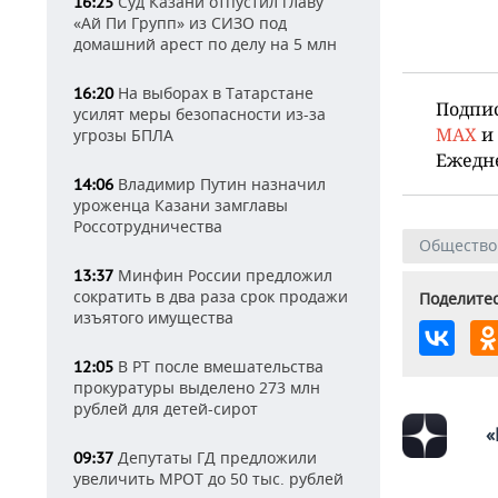
Суд Казани отпустил главу
16:25
«Ай Пи Групп» из СИЗО под
домашний арест по делу на 5 млн
На выборах в Татарстане
16:20
Подпи
усилят меры безопасности из-за
MAX
и
угрозы БПЛА
Ежедн
Владимир Путин назначил
14:06
уроженца Казани замглавы
Россотрудничества
Общество
Минфин России предложил
13:37
сократить в два раза срок продажи
Поделитес
изъятого имущества
В РТ после вмешательства
12:05
прокуратуры выделено 273 млн
рублей для детей-сирот
«
Депутаты ГД предложили
09:37
увеличить МРОТ до 50 тыс. рублей