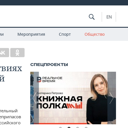
EN
ии
Мероприятия
Спорт
Общество
твиях
й
ительный
оеприпасов
оссийского