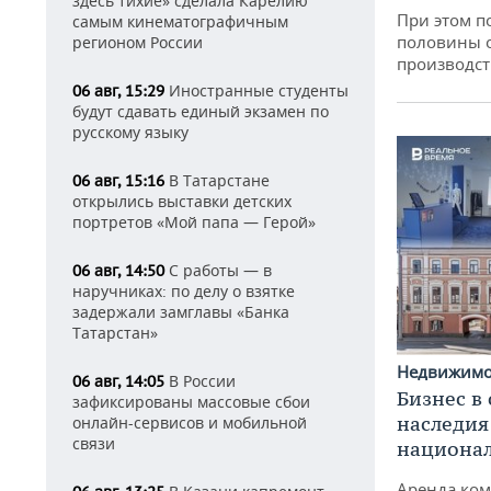
здесь тихие» сделала Карелию
При этом п
самым кинематографичным
половины 
регионом России
производст
Иностранные студенты
06 авг, 15:29
будут сдавать единый экзамен по
русскому языку
В Татарстане
06 авг, 15:16
открылись выставки детских
портретов «Мой папа — Герой»
С работы — в
06 авг, 14:50
наручниках: по делу о взятке
задержали замглавы «Банка
Татарстан»
Недвижим
В России
06 авг, 14:05
Бизнес в
зафиксированы массовые сбои
наследия
онлайн-сервисов и мобильной
связи
национа
Аренда ко