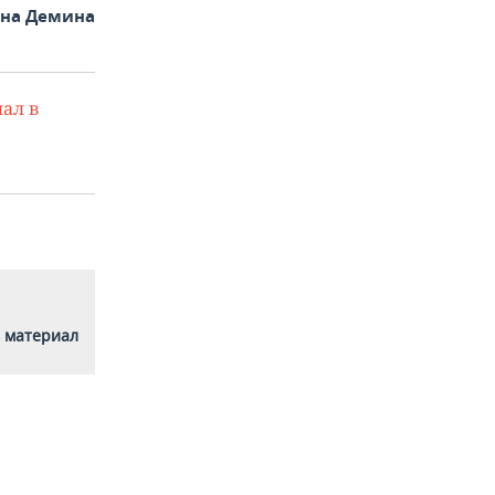
яна Демина
ал в
 материал