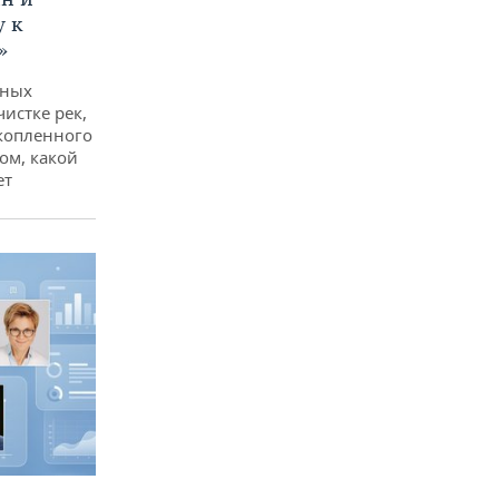
у к
»
дных
чистке рек,
копленного
ом, какой
ет