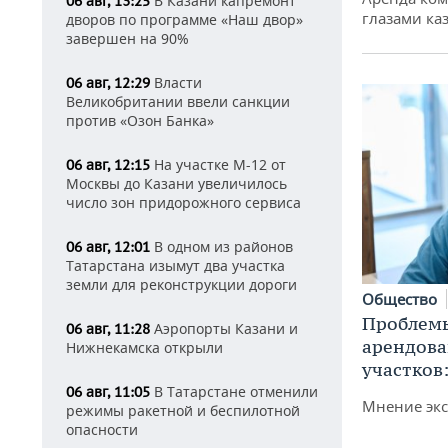
В Казани капремонт
06 авг, 13:25
глазами ка
дворов по программе «Наш двор»
завершен на 90%
Власти
06 авг, 12:29
Великобритании ввели санкции
против «Озон Банка»
На участке М-12 от
06 авг, 12:15
Москвы до Казани увеличилось
число зон придорожного сервиса
В одном из районов
06 авг, 12:01
Татарстана изымут два участка
земли для реконструкции дороги
Общество
Проблемы
Аэропорты Казани и
06 авг, 11:28
арендов
Нижнекамска открыли
участков
В Татарстане отменили
06 авг, 11:05
Мнение экс
режимы ракетной и беспилотной
опасности