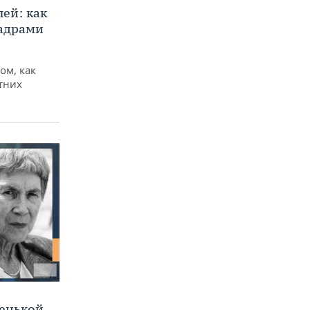
ей: как
кадрами
ом, как
тних
ленькой