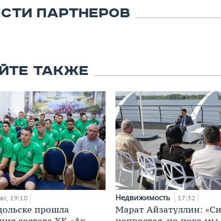
СТИ ПАРТНЕРОВ
ЙТЕ ТАКЖЕ
Недвижимость
вг, 19:10
17:32
дольске прошла
Марат Айзатуллин: «С
ция состава ХК «Ак
непростая, но пока мы