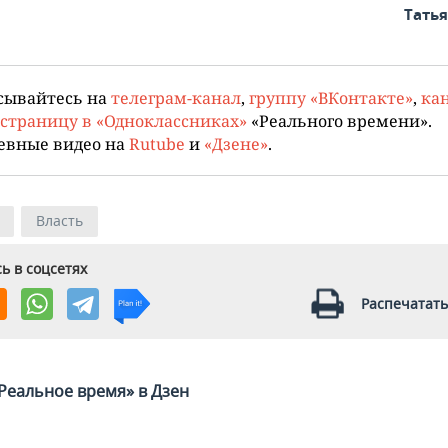
Тать
сывайтесь на
телеграм-канал
,
группу «ВКонтакте»
,
кан
страницу в «Одноклассниках»
«Реального времени».
евные видео на
Rutube
и
«Дзене»
.
Власть
ь в соцсетях
Распечатать
Реальное время» в Дзен