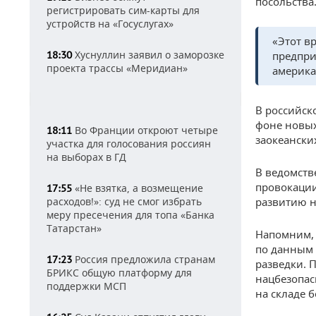
посольства
регистрировать сим-карты для
устройств на «Госуслугах»
«Этот в
Хуснуллин заявил о заморозке
18:30
предпри
проекта трассы «Меридиан»
америка
В российск
фоне новых
Во Франции откроют четыре
18:11
заокеанских
участка для голосования россиян
на выборах в ГД
В ведомств
провокации
«Не взятка, а возмещение
17:55
расходов!»: суд не смог избрать
развитию 
меру пресечения для топа «Банка
Татарстан»
Напомним,
по данным 
Россия предложила странам
17:23
разведки. 
БРИКС общую платформу для
нацбезопас
поддержки МСП
на складе б