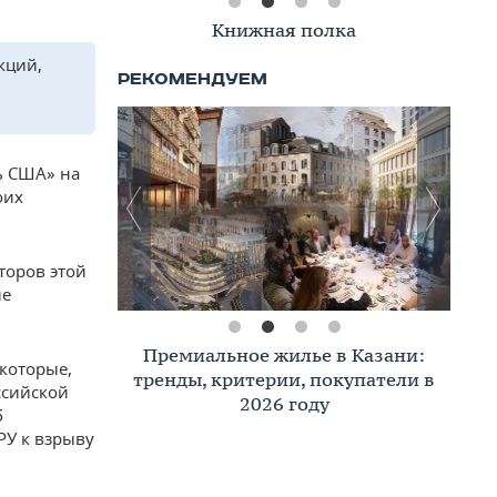
Книжная полка
кций,
ь США» на
оих
торов этой
ие
Премиальное жилье в Казани:
 которые,
тренды, критерии, покупатели в
ссийской
2026 году
б
РУ к взрыву