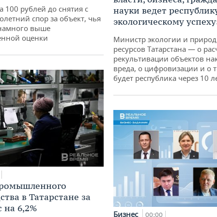
а 100 рублей до снятия с
науки ведет республик
олетний спор за объект, чья
экологическому успеху
 намного выше
енной оценки
Министр экологии и приро
ресурсов Татарстана — о рас
рекультивации объектов на
вреда, о цифровизации и о т
будет республика через 10 л
промышленного
ства в Татарстане за
 на 6,2%
Бизнес
00:00