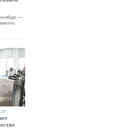
Гинзбург —
заметно
:20
яет
ество