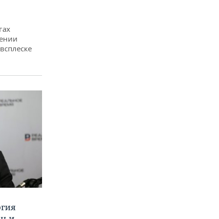
гах
дении
всплеске
ргия
ан и