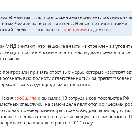
.
раждебный шаг стал продолжением серии антироссийских а
нятых Чехией за последние годы. Нельзя не видеть также
нский след», — говорится в
сообщении
ведомства.
ом МИД считают, что чешские власти «в стремлении угодит
 санкций против России «по этой части даже превзошли св
 хозяев».
е пригрозили принять ответные меры, которые «заставят ав
 осознать всю полноту ответственности» за препятствован
нормальных международных отношений.
 Чехия
сообщила
о высылке 18 сотрудников посольства РФ,
местных спецслужб, на самом деле являются офицерами ро
По словам премьер-министра страны Андрея Бабиша, у служ
ности есть доказательства, указывающие на причастность Г
оеприпасов на востоке страны в 2014 году.