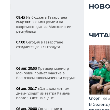
НОВО
Из бюджета Татарстана
08:45
выделят 300 млн рублей на
капремонт здания Минэкологии
республики
ЧИТА
Сегодня в Татарстане
07:00
ожидается до +31 градуса
Премьер-министр
06 авг, 20:53
Монголии примет участие в
Восточном экономическом форуме
«Однажды летним
06 авг, 20:17
днем» уходит из театра Камала
после 13 лет на сцене
Спорт
06 а
В Зелено
Соглашение о
06 авг, 20:00
презента