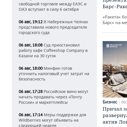
свободной торговле между ЕАЭС и
Барс-Рак
ОАЭ вступает в силу 6 октября
«Ракета» б
В Набережных Челнах
06 авг, 19:12
Барс» на ме
представили нового председателя
городского суда
Суд приостановил
06 авг, 18:08
работу кафе Coffeeshop Company в
Казани на 30 суток
Минфин готов
06 авг, 18:00
уточнить налоговый учет затрат на
безопасность
Российское вино могут
06 авг, 17:28
начать продавать через «Почту
Бизнес
России» и маркетплейсы
00
Причал за
Меры поддержки для
разверну
06 авг, 17:14
Wildberries могут объявить на
актив Ло
следующей неделе