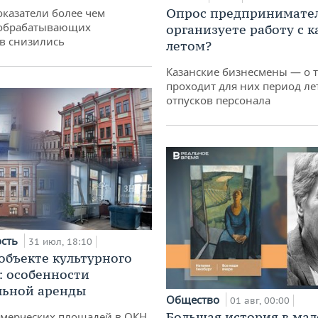
Опрос предпринимател
оказатели более чем
обрабатывающих
организуете работу с 
в снизились
летом?
Казанские бизнесмены — о т
проходит для них период ле
отпусков персонала
ость
31 июл, 18:10
 объекте культурного
: особенности
льной аренды
Общество
01 авг, 00:00
Большая история в ма
ммерческих площадей в ОКН