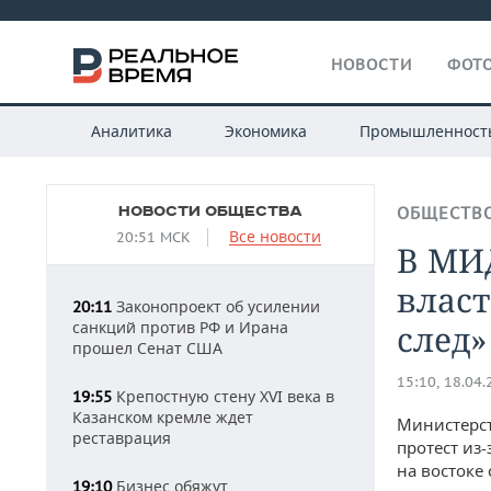
НОВОСТИ
ФОТО
Аналитика
Экономика
Промышленност
НОВОСТИ ОБЩЕСТВА
ОБЩЕСТВ
Все новости
20:51 МСК
В МИД
влас
Законопроект об усилении
20:11
санкций против РФ и Ирана
след»
прошел Сенат США
15:10, 18.04
Крепостную стену XVI века в
19:55
Казанском кремле ждет
Министерст
реставрация
протест из
на востоке
Бизнес обяжут
19:10