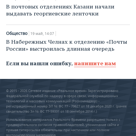
В почтовых отделениях Казани начали
выдавать георгиевские ленточки
Общество
19 май, 14:07
В Набережных Челнах к отделению «Почты
России» выстроилась длинная очередь
Если вы нашли ошибку,
напишите нам
© 2015 - 2026 Сетевое издание «Реальное время» Зарегистрировано
Федеральной службой по надзору в сфере связи, информационных
технологий и массовых коммуникаций (Роскомнадзор) –
регистрационный номер ЭЛ № ФС 77 - 79627 от 18 декабря 2020 г. (ранее
свидетельство Эл № ФС 77-59331 от 18 сентября 2014 г.)
Использование материалов Реального Времени разрешено только с
предварительного согласия правообладателей, упоминание сайта и
прямая гиперссылка обязательны при частичном или полном
воспроизведении материалов.