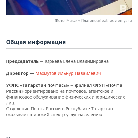
НЕФТЕХИМИЯ
РОЗНИЧНАЯ ТОРГОВЛЯ
НОВОСТИ ТЕХНОЛОГИЙ
МЕРОПРИЯТИЯ
НЕФТЬ
Фото: Максим Платонов/realnoevremya.ru
ТРАНСПОРТ
IT
НОВОСТИ МЕРОПРИЯТИЙ
СПОРТ
ОПК
УСЛУГИ
МЕДИА
ВЫЕЗДНАЯ РЕДАКЦИЯ
НОВОСТИ СПОРТА
ОБЩЕСТВО
Общая информация
ЭНЕРГЕТИКА
ТЕЛЕКОММУНИКАЦИИ
БИЗНЕС-БРАНЧИ
ФУТБОЛ
НОВОСТИ ОБЩЕСТВА
ФОТОГАЛЕРЕЯ
Юрьева Елена Владимировна
Председатель
—
ONLINE-КОНФЕРЕНЦИИ
ХОККЕЙ
ВЛАСТЬ
СЮЖЕТЫ
—
Махмутов Ильнур Наваилевич
Директор
ОТКРЫТАЯ ЛЕКЦИЯ
БАСКЕТБОЛ
ИНФРАСТРУКТУРА
СПРАВОЧНИК
УФПС «Татарстан почтасы» — филиал ФГУП «Почта
ориентировано на почтовое, агентское и
России»
ВОЛЕЙБОЛ
ИСТОРИЯ
СПИСОК ПЕРСОН
ПОЛНАЯ ВЕРСИЯ
финансовое обслуживание физических и юридических
лиц.
Отделение Почты России в Республике Татарстан
КИБЕРСПОРТ
КУЛЬТУРА
СПИСОК КОМПАНИЙ
оказывает широкий спектр услуг населению.
ФИГУРНОЕ КАТАНИЕ
МЕДИЦИНА