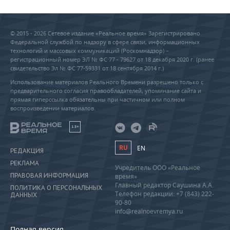
© 2015 - 2026 Сетевое издание «Реальное время» Зарегистрировано
Федеральной службой по надзору в сфере связи, информационных
технологий и массовых коммуникаций (Роскомнадзор) –
регистрационный номер ЭЛ № ФС 77 - 79627 от 18 декабря 2020 г. (ранее
свидетельство Эл № ФС 77-59331 от 18 сентября 2014 г.)
Использование материалов Реального Времени разрешено только с
предварительного согласия правообладателей, упоминание сайта и
прямая гиперссылка обязательны при частичном или полном
воспроизведении материалов.
18+
RU
EN
РЕДАКЦИЯ
РЕКЛАМА
Учредитель ООО «Реальное
ПРАВОВАЯ ИНФОРМАЦИЯ
время»
Главный редактор Саушина А.А.
ПОЛИТИКА О ПЕРСОНАЛЬНЫХ
Телефон редакции: +7 (843) 222-
ДАННЫХ
90-80
info@realnoevremya.ru
Полная версия