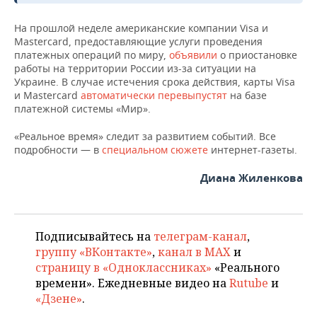
ВОДНЫЕ ВИДЫ СПОРТА
ОБРАЗОВАНИЕ
На прошлой неделе американские компании Visa и
ХОККЕЙ С МЯЧОМ
ПРОИСШЕСТВИЯ
Mastercard, предоставляющие услуги проведения
платежных операций по миру,
объявили
о приостановке
работы на территории России из-за ситуации на
Украине. В случае истечения срока действия, карты Visa
и Mastercard
автоматически перевыпустят
на базе
платежной системы «Мир».
«Реальное время» следит за развитием событий. Все
подробности — в
специальном сюжете
интернет-газеты.
Диана Жиленкова
Подписывайтесь на
телеграм-канал
,
группу «ВКонтакте»
,
канал в MAX
и
страницу в «Одноклассниках»
«Реального
времени». Ежедневные видео на
Rutube
и
«Дзене»
.