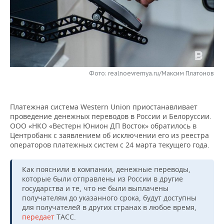
НЕФТЕХИМИЯ
РОЗНИЧНАЯ ТОРГОВЛЯ
НОВОСТИ ТЕХНОЛОГИЙ
МЕРОПРИЯТИЯ
НЕФТЬ
ТРАНСПОРТ
IT
НОВОСТИ МЕРОПРИЯТИЙ
СПОРТ
ОПК
УСЛУГИ
МЕДИА
ВЫЕЗДНАЯ РЕДАКЦИЯ
НОВОСТИ СПОРТА
ОБЩЕСТВО
ЭНЕРГЕТИКА
Фото: realnoevremya.ru/Максим Платонов
ТЕЛЕКОММУНИКАЦИИ
БИЗНЕС-БРАНЧИ
ФУТБОЛ
НОВОСТИ ОБЩЕСТВА
ФОТОГАЛЕРЕЯ
Платежная система Western Union приостанавливает
ONLINE-КОНФЕРЕНЦИИ
ХОККЕЙ
ВЛАСТЬ
СЮЖЕТЫ
проведение денежных переводов в России и Белоруссии.
ООО «НКО «Вестерн Юнион ДП Восток» обратилось в
ОТКРЫТАЯ ЛЕКЦИЯ
БАСКЕТБОЛ
ИНФРАСТРУКТУРА
СПРАВОЧНИК
Центробанк с заявлением об исключении его из реестра
операторов платежных систем с 24 марта текущего года.
ВОЛЕЙБОЛ
ИСТОРИЯ
СПИСОК ПЕРСОН
ПОЛНАЯ ВЕРСИЯ
Как пояснили в компании, денежные переводы,
которые были отправлены из России в другие
КИБЕРСПОРТ
КУЛЬТУРА
СПИСОК КОМПАНИЙ
государства и те, что не были выплачены
получателям до указанного срока, будут доступны
ФИГУРНОЕ КАТАНИЕ
МЕДИЦИНА
для получателей в других странах в любое время,
передает
ТАСС.