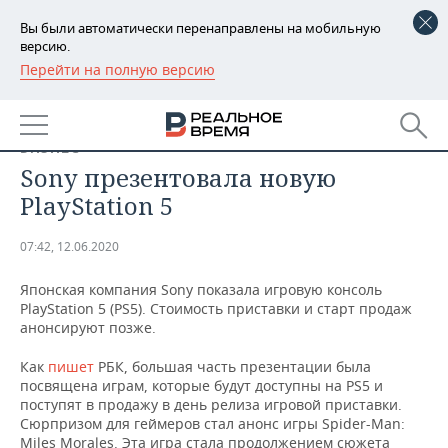
Вы были автоматически перенаправлены на мобильную
версию.
Перейти на полную версию
РЕГИОНЫ
БАШКОРТОСТАН
НОВОСТИ
БИЗНЕС
ТАТАРСТАН
АНАЛИТИКА
Sony презентовала новую
PlayStation 5
УДМУРТИЯ
НОВОСТИ АНАЛИТИКИ
ЭКОНОМИКА
07:42, 12.06.2020
ДЕКЛАРАЦИИ О ДОХОДАХ
НОВОСТИ ЭКОНОМИКИ
ПРОМЫШЛЕННОСТЬ
Японская компания Sony показала игровую консоль
КОРОЛИ ГОСЗАКАЗА ПФО
ФИНАНСЫ
НОВОСТИ
НЕДВИЖИМОСТЬ
PlayStation 5 (PS5). Стоимость приставки и старт продаж
ПРОМЫШЛЕННОСТИ
анонсируют позже.
ВУЗЫ ТАТАРСТАНА
БАНКИ
НОВОСТИ НЕДВИЖИМОСТИ
АВТО
АГРОПРОМ
Как
пишет
РБК, большая часть презентации была
посвящена играм, которые будут доступны на PS5 и
КОМУ ПРИНАДЛЕЖАТ
БЮДЖЕТ
НОВОСТИ АВТО
БИЗНЕС
поступят в продажу в день релиза игровой приставки.
ТОРГОВЫЕ ЦЕНТРЫ
МАШИНОСТРОЕНИЕ
ТАТАРСТАНА
Сюрпризом для геймеров стал анонс игры Spider-Man:
ИНВЕСТИЦИИ
НОВОСТИ БИЗНЕСА
ТЕХНОЛОГИИ
Miles Morales. Эта игра стала продолжением сюжета