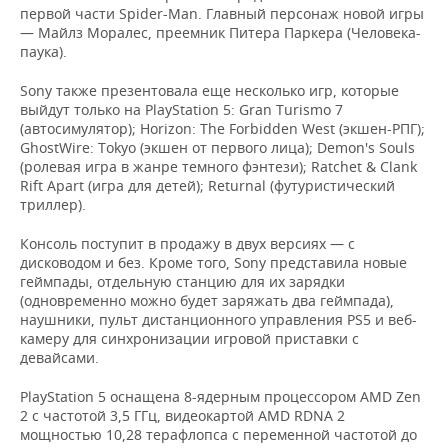
НЕФТЕХИМИЯ
первой части Spider-Man. Главный персонаж новой игры
— Майлз Моралес, преемник Питера Паркера (Человека-
РОЗНИЧНАЯ ТОРГОВЛЯ
НОВОСТИ ТЕХНОЛОГИЙ
МЕРОПРИЯТИЯ
паука).
НЕФТЬ
ТРАНСПОРТ
IT
НОВОСТИ МЕРОПРИЯТИЙ
СПОРТ
Sony также презентовала еще несколько игр, которые
ОПК
выйдут только на PlayStation 5: Gran Turismo 7
(автосимулятор); Horizon: The Forbidden West (экшен-РПГ);
УСЛУГИ
МЕДИА
ВЫЕЗДНАЯ РЕДАКЦИЯ
НОВОСТИ СПОРТА
ОБЩЕСТВО
ЭНЕРГЕТИКА
GhostWire: Tokyo (экшен от первого лица); Demon's Souls
(ролевая игра в жанре темного фэнтези); Ratchet & Clank
ТЕЛЕКОММУНИКАЦИИ
БИЗНЕС-БРАНЧИ
ФУТБОЛ
НОВОСТИ ОБЩЕСТВА
ФОТОГАЛЕРЕЯ
Rift Apart (игра для детей); Returnal (футуристический
триллер).
ONLINE-КОНФЕРЕНЦИИ
ХОККЕЙ
ВЛАСТЬ
СЮЖЕТЫ
Консоль поступит в продажу в двух версиях — с
дисководом и без. Кроме того, Sony представила новые
ОТКРЫТАЯ ЛЕКЦИЯ
БАСКЕТБОЛ
ИНФРАСТРУКТУРА
СПРАВОЧНИК
геймпады, отдельную станцию для их зарядки
(одновременно можно будет заряжать два геймпада),
ВОЛЕЙБОЛ
ИСТОРИЯ
СПИСОК ПЕРСОН
ПОЛНАЯ ВЕРСИЯ
наушники, пульт дистанционного управления PS5 и веб-
камеру для синхронизации игровой приставки с
девайсами.
КИБЕРСПОРТ
КУЛЬТУРА
СПИСОК КОМПАНИЙ
PlayStation 5 оснащена 8-ядерным процессором AMD Zen
ФИГУРНОЕ КАТАНИЕ
МЕДИЦИНА
2 с частотой 3,5 ГГц, видеокартой AMD RDNA 2
мощностью 10,28 терафлопса с переменной частотой до