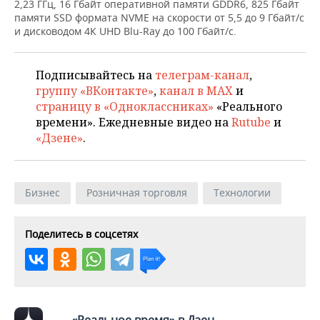
ВОДНЫЕ ВИДЫ СПОРТА
ОБРАЗОВАНИЕ
2,23 ГГц, 16 Гбайт оперативной памяти GDDR6, 825 Гбайт
памяти SSD формата NVME на скорости от 5,5 до 9 Гбайт/с
и дисководом 4К UHD Blu-Ray до 100 Гбайт/с.
ХОККЕЙ С МЯЧОМ
ПРОИСШЕСТВИЯ
Подписывайтесь на
телеграм-канал
,
группу «ВКонтакте»
,
канал в MAX
и
страницу в «Одноклассниках»
«Реального
времени». Ежедневные видео на
Rutube
и
«Дзене»
.
Бизнес
Розничная торговля
Технологии
Поделитесь в соцсетях