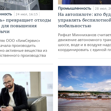
Промышленность
28 июл, 2
нность
На автопилоте: кто буд
24 июл, 16:15
ь» превращает отходы
управлять беспилотно
т для повышения
мобильностью
бычи
Рифкат Минниханов считает
движение автономного тран
тях ООО «ХимСервис»
шоссе, воде и в воздухе над
ачала производить
координировать с единой 
но-активные вещества из
бственного производства