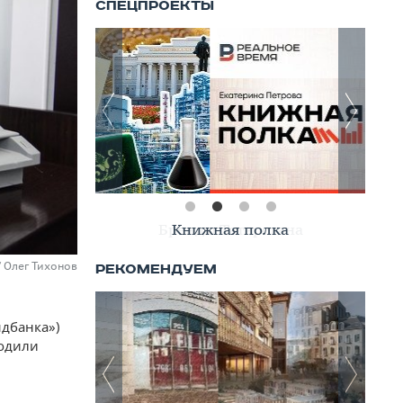
Книжная полка
/ Олег Тихонов
дбанка»)
водили