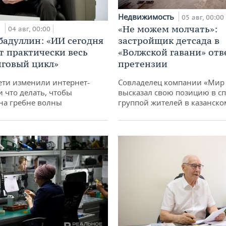
Недвижимость
05 авг, 00:00
и
«Не можем молчать»:
04 авг, 00:00
бадуллин: «ИИ сегодня
застройщик детсада в
т практически весь
«Волжской гавани» отв
говый цикл»
претензии
ети изменили интернет-
Совладелец компании «Мир 
и что делать, чтобы
высказал свою позицию в сп
 на гребне волны
группой жителей в казанско