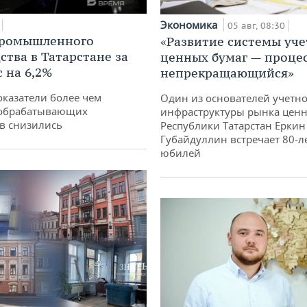
Экономика
05 авг, 08:30
промышленного
«Развитие системы уче
ства в Татарстане за
ценных бумаг — проце
 на 6,2%
непрекращающийся»
оказатели более чем
Один из основателей учетн
обрабатывающих
инфраструктуры рынка ценн
в снизились
Республики Татарстан Еркин
Губайдуллин встречает 80-л
юбилей