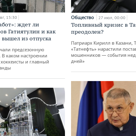
Общество
вг, 15:30
27 июл, 00:00
абот»: ждет ли
Топливный кризис в Та
ов Гатиятулин и как
преодолен?
» вышел из отпуска
Патриарх Кирилл в Казани, 
«Татнефть» нарастили поста
чали предсезонную
мошенников — события неде
. В каком настроении
дней»
хоккеисты и главный
манды