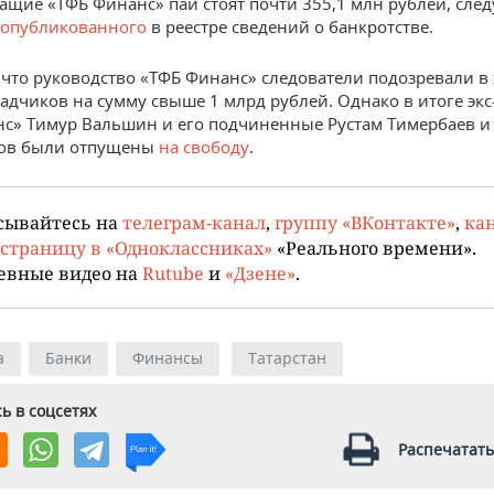
щие «ТФБ Финанс» паи стоят почти 355,1 млн рублей, след
опубликованного
в реестре сведений о банкротстве.
что руководство «ТФБ Финанс» следователи подозревали 
ладчиков на сумму свыше 1 млрд рублей. Однако в итоге эк
с» Тимур Вальшин и его подчиненные Рустам Тимербаев и
ов были отпущены
на свободу
.
сывайтесь на
телеграм-канал
,
группу «ВКонтакте»
,
кан
страницу в «Одноклассниках»
«Реального времени».
евные видео на
Rutube
и
«Дзене»
.
а
Банки
Финансы
Татарстан
ь в соцсетях
Распечатать