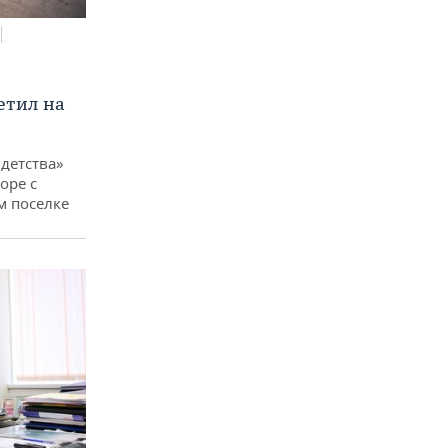
етил на
детства»
оре с
м поселке