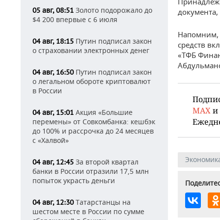
Принадлежа
Золото подорожало до
05 авг, 08:51
документа,
$4 200 впервые с 6 июля
Напомним, 
Путин подписал закон
04 авг, 18:15
средств вк
о страховании электронных денег
«ТФБ Финан
Абдульман
Путин подписал закон
04 авг, 16:50
о легальном обороте криптовалют
в России
Подпи
MAX
и
Акция «Большие
04 авг, 15:01
Ежедн
перемены» от Совкомбанка: кешбэк
до 100% и рассрочка до 24 месяцев
с «Халвой»
Экономик
За второй квартал
04 авг, 12:45
банки в России отразили 17,5 млн
попыток украсть деньги
Поделитес
Татарстанцы на
04 авг, 12:30
шестом месте в России по сумме