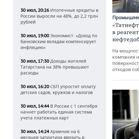
Ипотечные кредиты в
30 июл, 20:26
России выросли на 48%, до 2,2 трлн
Промышле
рублей
«Татнефт
в реаген
Экономист: «Доход по
30 июл, 19:00
нефтедо
банковским вкладам компенсирует
инфляцию»
На мощнос
компания н
Доходы жителей
30 июл, 17:30
поверхност
Татарстана на 38% превышают
отходов со
расходы
СБП упростит оплату
30 июл, 16:20
детских садов, кружков и налогов
В России с 1 сентября
30 июл, 14:44
начнет работать единая система
учета платежных карт
Армения на 6
30 июл, 14:24
месяцев запретила ввозить в