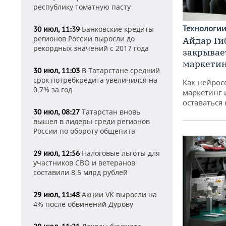
республику томатную пасту
Технологи
Банковские кредиты
30 июл, 11:39
регионов России выросли до
Айдар Ги
рекордных значений с 2017 года
закрывае
маркетин
В Татарстане средний
30 июл, 11:03
срок потребкредита увеличился на
Как нейрос
0,7% за год
маркетинг 
оставаться
Татарстан вновь
30 июл, 08:27
вышел в лидеры среди регионов
России по обороту общепита
Налоговые льготы для
29 июл, 12:56
участников СВО и ветеранов
составили 8,5 млрд рублей
Акции VK выросли на
29 июл, 11:48
4% после обвинений Дурову