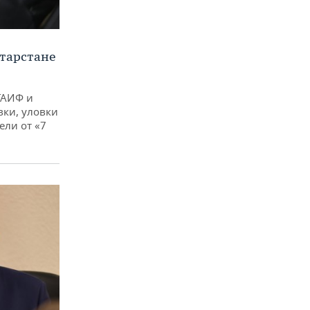
тарстане
ТАИФ и
вки, уловки
ли от «7