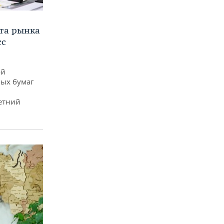
та рынка
сс
ой
ых бумаг
етний