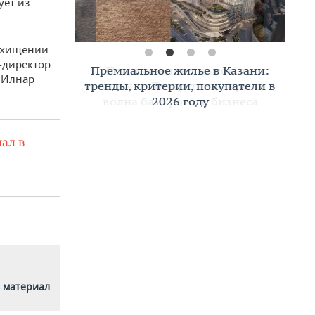
ует из
в хищении
с-директор
Премиальное жилье в Казани:
 Илнар
тренды, критерии, покупатели в
2026 году
ал в
 материал