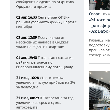
сообщения о сделке по открытию
Ормузского пролива
Спорт
05 а
Семь стран ОПЕК+
02 авг, 16:33
«Много з
решили увеличить добычу нефти с
трансфер
сентября
«Ак Барс
Поступления от
02 авг, 12:09
Казанцы на
неосновных налогов в бюджет
подготовку
упали на 39,9% в I квартале
пребывают 
тренер ко
Татарстан возглавил
01 авг, 19:40
рейтинг регионов по
биопромышленному потенциалу
«Транснефть»
31 июл, 16:28
увеличила чистую прибыль на 3%
за полугодие
В Татарстане за год
31 июл, 08:29
увеличились срок и сумма
автокредита