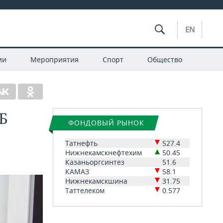
EN
ии
Мероприятия
Спорт
Общество
Б
ФОНДОВЫЙ РЫНОК
Татнефть
527.4
Нижнекамскнефтехим
50.45
Казаньоргсинтез
51.6
КАМАЗ
58.1
Нижнекамскшина
31.75
Таттелеком
0.577