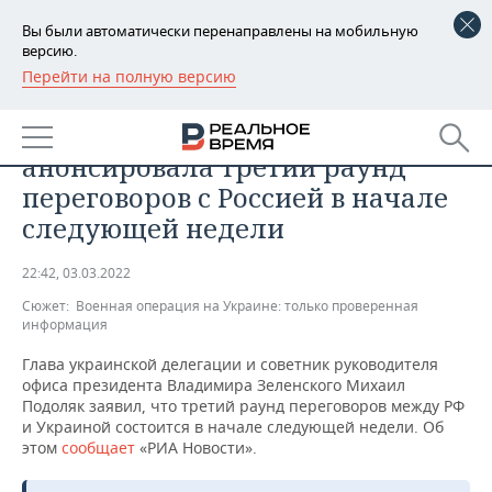
Вы были автоматически перенаправлены на мобильную
версию.
Перейти на полную версию
РЕГИОНЫ
ОБЩЕСТВО
Украинская делегация
БАШКОРТОСТАН
НОВОСТИ
анонсировала третий раунд
ТАТАРСТАН
АНАЛИТИКА
переговоров с Россией в начале
следующей недели
УДМУРТИЯ
НОВОСТИ АНАЛИТИКИ
ЭКОНОМИКА
22:42, 03.03.2022
ДЕКЛАРАЦИИ О ДОХОДАХ
НОВОСТИ ЭКОНОМИКИ
ПРОМЫШЛЕННОСТЬ
Сюжет:
Военная операция на Украине: только проверенная
информация
КОРОЛИ ГОСЗАКАЗА ПФО
ФИНАНСЫ
НОВОСТИ
НЕДВИЖИМОСТЬ
ПРОМЫШЛЕННОСТИ
Глава украинской делегации и советник руководителя
ВУЗЫ ТАТАРСТАНА
БАНКИ
НОВОСТИ НЕДВИЖИМОСТИ
АВТО
офиса президента Владимира Зеленского Михаил
АГРОПРОМ
Подоляк заявил, что третий раунд переговоров между РФ
и Украиной состоится в начале следующей недели. Об
КОМУ ПРИНАДЛЕЖАТ
БЮДЖЕТ
НОВОСТИ АВТО
БИЗНЕС
этом
ТОРГОВЫЕ ЦЕНТРЫ
МАШИНОСТРОЕНИЕ
сообщает
«РИА Новости».
ТАТАРСТАНА
ИНВЕСТИЦИИ
НОВОСТИ БИЗНЕСА
ТЕХНОЛОГИИ