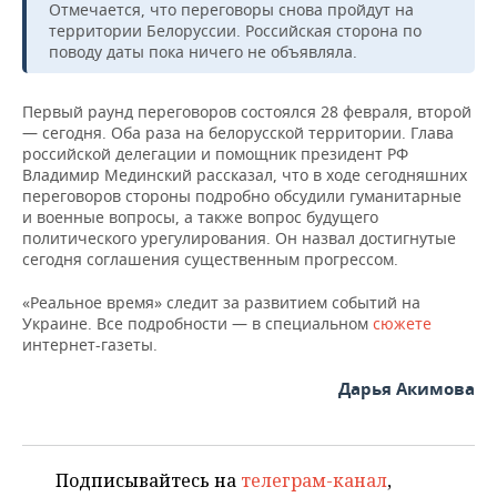
НЕФТЕХИМИЯ
Отмечается, что переговоры снова пройдут на
территории Белоруссии. Российская сторона по
РОЗНИЧНАЯ ТОРГОВЛЯ
НОВОСТИ ТЕХНОЛОГИЙ
МЕРОПРИЯТИЯ
поводу даты пока ничего не объявляла.
НЕФТЬ
ТРАНСПОРТ
IT
НОВОСТИ МЕРОПРИЯТИЙ
СПОРТ
ОПК
Первый раунд переговоров состоялся 28 февраля, второй
— сегодня. Оба раза на белорусской территории. Глава
УСЛУГИ
МЕДИА
ВЫЕЗДНАЯ РЕДАКЦИЯ
НОВОСТИ СПОРТА
ОБЩЕСТВО
российской делегации и помощник президент РФ
ЭНЕРГЕТИКА
Владимир Мединский рассказал, что в ходе сегодняшних
ТЕЛЕКОММУНИКАЦИИ
БИЗНЕС-БРАНЧИ
ФУТБОЛ
НОВОСТИ ОБЩЕСТВА
ФОТОГАЛЕРЕЯ
переговоров стороны подробно обсудили гуманитарные
и военные вопросы, а также вопрос будущего
политического урегулирования. Он назвал достигнутые
ONLINE-КОНФЕРЕНЦИИ
ХОККЕЙ
ВЛАСТЬ
СЮЖЕТЫ
сегодня соглашения существенным прогрессом.
ОТКРЫТАЯ ЛЕКЦИЯ
БАСКЕТБОЛ
ИНФРАСТРУКТУРА
СПРАВОЧНИК
«Реальное время» следит за развитием событий на
Украине. Все подробности — в специальном
сюжете
интернет-газеты.
ВОЛЕЙБОЛ
ИСТОРИЯ
СПИСОК ПЕРСОН
ПОЛНАЯ ВЕРСИЯ
Дарья Акимова
КИБЕРСПОРТ
КУЛЬТУРА
СПИСОК КОМПАНИЙ
ФИГУРНОЕ КАТАНИЕ
МЕДИЦИНА
Подписывайтесь на
телеграм-канал
,