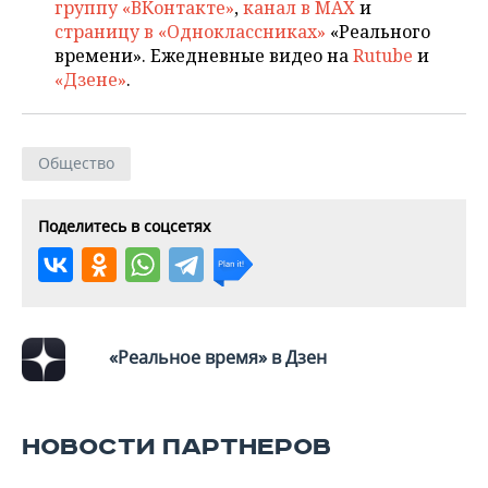
ВОДНЫЕ ВИДЫ СПОРТА
ОБРАЗОВАНИЕ
группу «ВКонтакте»
,
канал в MAX
и
страницу в «Одноклассниках»
«Реального
ХОККЕЙ С МЯЧОМ
ПРОИСШЕСТВИЯ
времени». Ежедневные видео на
Rutube
и
«Дзене»
.
Общество
Поделитесь в соцсетях
«Реальное время» в Дзен
НОВОСТИ ПАРТНЕРОВ