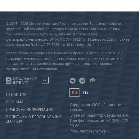
© 2015 - 2026 Сетевое издание «Реальное время» Зарегистрировано
Федеральной службой по надзору в сфере связи, информационных
технологий и массовых коммуникаций (Роскомнадзор) –
регистрационный номер ЭЛ № ФС 77 - 79627 от 18 декабря 2020 г. (ранее
свидетельство Эл № ФС 77-59331 от 18 сентября 2014 г.)
Использование материалов Реального Времени разрешено только с
предварительного согласия правообладателей, упоминание сайта и
прямая гиперссылка обязательны при частичном или полном
воспроизведении материалов.
18+
RU
EN
РЕДАКЦИЯ
РЕКЛАМА
Учредитель ООО «Реальное
ПРАВОВАЯ ИНФОРМАЦИЯ
время»
Главный редактор Саушина А.А.
ПОЛИТИКА О ПЕРСОНАЛЬНЫХ
Телефон редакции: +7 (843) 222-
ДАННЫХ
90-80
info@realnoevremya.ru