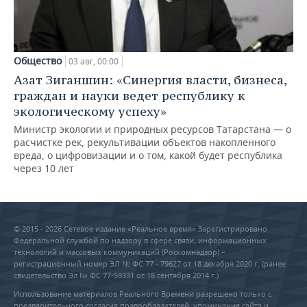
Общество
03 авг, 00:00
Азат Зиганшин: «Синергия власти, бизнеса,
граждан и науки ведет республику к
экологическому успеху»
Министр экологии и природных ресурсов Татарстана — о
расчистке рек, рекультивации объектов накопленного
вреда, о цифровизации и о том, какой будет республика
через 10 лет
© 2015 - 2026 Сетевое издание «Реальное время» Зарегистрировано
Федеральной службой по надзору в сфере связи, информационных
технологий и массовых коммуникаций (Роскомнадзор) –
регистрационный номер ЭЛ № ФС 77 - 79627 от 18 декабря 2020 г. (ранее
свидетельство Эл № ФС 77-59331 от 18 сентября 2014 г.)
Использование материалов Реального Времени разрешено только с
предварительного согласия правообладателей, упоминание сайта и