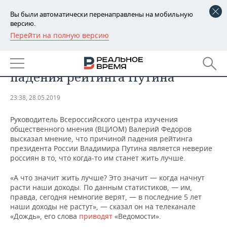
Вы были автоматически перенаправлены на мобильную
версию.
Перейти на полную версию
РЕГИОНЫ
ОБЩЕСТВО
Во ВЦИОМ назвали причину
БАШКОРТОСТАН
НОВОСТИ
падения рейтинга Путина
ТАТАРСТАН
АНАЛИТИКА
23:38, 28.05.2019
УДМУРТИЯ
НОВОСТИ АНАЛИТИКИ
ЭКОНОМИКА
Руководитель Всероссийского центра изучения
общественного мнения (ВЦИОМ) Валерий Федоров
ДЕКЛАРАЦИИ О ДОХОДАХ
НОВОСТИ ЭКОНОМИКИ
ПРОМЫШЛЕННОСТЬ
высказал мнение, что причиной падения рейтинга
президента России Владимира Путина является неверие
КОРОЛИ ГОСЗАКАЗА ПФО
ФИНАНСЫ
НОВОСТИ
НЕДВИЖИМОСТЬ
россиян в то, что когда-то им станет жить лучше.
ПРОМЫШЛЕННОСТИ
ВУЗЫ ТАТАРСТАНА
БАНКИ
НОВОСТИ НЕДВИЖИМОСТИ
АВТО
«А что значит жить лучше? Это значит — когда начнут
АГРОПРОМ
расти наши доходы. По данным статистиков, — им,
правда, сегодня немногие верят, — в последние 5 лет
КОМУ ПРИНАДЛЕЖАТ
БЮДЖЕТ
НОВОСТИ АВТО
БИЗНЕС
наши доходы не растут», — сказал он на телеканале
ТОРГОВЫЕ ЦЕНТРЫ
МАШИНОСТРОЕНИЕ
ТАТАРСТАНА
«Дождь», его слова
приводят
«Ведомости».
ИНВЕСТИЦИИ
НОВОСТИ БИЗНЕСА
ТЕХНОЛОГИИ