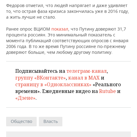
НЕФТЕХИМИЯ
Федоров отметил, что людей напрягает и даже удивляет
то, что острая фаза кризиса закончилась уже в 2016 году,
РОЗНИЧНАЯ ТОРГОВЛЯ
НОВОСТИ ТЕХНОЛОГИЙ
МЕРОПРИЯТИЯ
НЕФТЬ
а жить лучше не стало.
ТРАНСПОРТ
IT
НОВОСТИ МЕРОПРИЯТИЙ
СПОРТ
Ранее опрос ВЦИОМ
показал
, что Путину доверяют 31,7
ОПК
процента россиян. Это минимальный показатель с
УСЛУГИ
МЕДИА
ВЫЕЗДНАЯ РЕДАКЦИЯ
НОВОСТИ СПОРТА
ОБЩЕСТВО
момента публикаций соответствующих опросов с января
ЭНЕРГЕТИКА
2006 года. В то же время Путину россияне по-прежнему
доверяют больше, чем любому другому политику.
ТЕЛЕКОММУНИКАЦИИ
БИЗНЕС-БРАНЧИ
ФУТБОЛ
НОВОСТИ ОБЩЕСТВА
ФОТОГАЛЕРЕЯ
ONLINE-КОНФЕРЕНЦИИ
ХОККЕЙ
ВЛАСТЬ
СЮЖЕТЫ
Подписывайтесь на
телеграм-канал
,
группу «ВКонтакте»
,
канал в MAX
и
ОТКРЫТАЯ ЛЕКЦИЯ
БАСКЕТБОЛ
ИНФРАСТРУКТУРА
СПРАВОЧНИК
страницу в «Одноклассниках»
«Реального
времени». Ежедневные видео на
Rutube
и
ВОЛЕЙБОЛ
ИСТОРИЯ
СПИСОК ПЕРСОН
ПОЛНАЯ ВЕРСИЯ
«Дзене»
.
КИБЕРСПОРТ
КУЛЬТУРА
СПИСОК КОМПАНИЙ
Общество
Власть
ФИГУРНОЕ КАТАНИЕ
МЕДИЦИНА