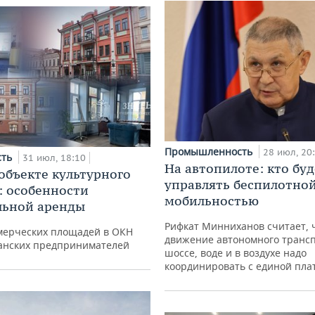
Промышленность
28 июл, 20
сть
31 июл, 18:10
На автопилоте: кто буд
 объекте культурного
управлять беспилотно
: особенности
мобильностью
льной аренды
Рифкат Минниханов считает, 
мерческих площадей в ОКН
движение автономного трансп
занских предпринимателей
шоссе, воде и в воздухе надо
координировать с единой пл