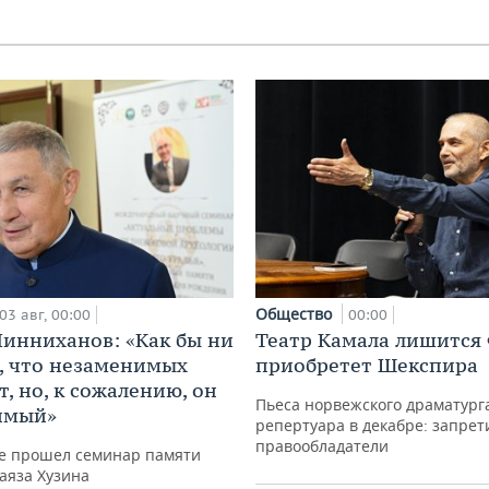
Общество
03 авг, 00:00
00:00
инниханов: «Как бы ни
Театр Камала лишится 
, что незаменимых
приобретет Шекспира
, но, к сожалению, он
Пьеса норвежского драматурга
имый»
репертуара в декабре: запрет
правообладатели
не прошел семинар памяти
аяза Хузина