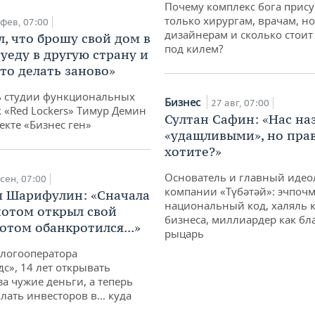
Почему комплекс бога прис
только хирургам, врачам, но
 фев, 07:00
дизайнерам и сколько стоит
л, что брошу свой дом в
под килем?
 уеду в другую страну и
-то делать заново»
ь студии функциональных
Бизнес
27 авг, 07:00
 «Red Lockers» Тимур Демин
Султан Сафин: «Нас н
екте «Бизнес ген»
«удащливыми», но пра
хотите?»
Основатель и главный идео
сен, 07:00
компании «Түбәтәй»: эчпочм
 Шарифулин: «Сначала
национальный код, халяль к
потом открыл свой
бизнеса, миллиардер как б
отом обанкротился...»
рыцарь
логооператора
с», 14 лет открывать
за чужие деньги, а теперь
лать инвесторов в… куда