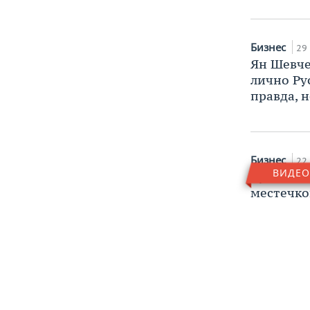
Бизнес
29 
Ян Шевче
лично Ру
правда, 
Бизнес
22 
ВИДЕО
Султан С
местечко