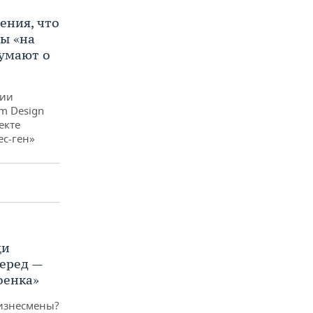
ения, что
ы «на
думают о
ого
дии
ни из
m Design
де нет
екте
г»
ес-ген»
щи
еред —
оенка»
изнесмены?