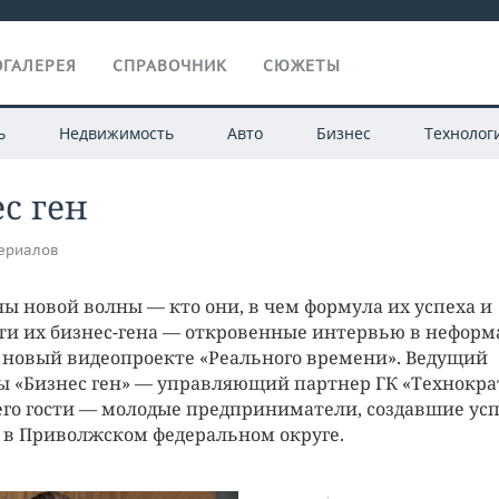
ГАЛЕРЕЯ
СПРАВОЧНИК
СЮЖЕТЫ
ь
Недвижимость
Авто
Бизнес
Технолог
с ген
ериалов
ы новой волны — кто они, в чем формула их успеха и
ти их бизнес-гена — откровенные интервью в нефор
 новый видеопроекте «Реального времени». Ведущий
 «Бизнес ген» — управляющий партнер ГК «Технокра
 его гости — молодые предприниматели, создавшие у
в Приволжском федеральном округе.