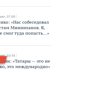
авг, 07:00
нко: «Нас собеседовал
стам Минниханов. Я,
не смог туда попасть…»
авг, 10:36
афин: «Татары — это не
во, это международно»