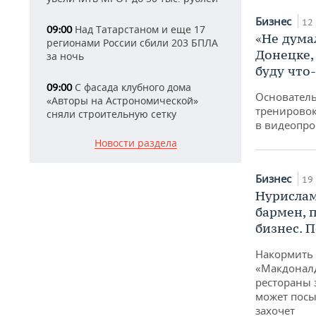
Бизнес
12
Над Татарстаном и еще 17
09:00
«Не дума
регионами России сбили 203 БПЛА
Донецке,
за ночь
буду что
С фасада клубного дома
09:00
Основател
«Авторы на Астрономической»
тренировок
сняли строительную сетку
в видеопро
Новости раздела
Бизнес
19 
Нурислам
бармен, 
бизнес. П
Накормить 
«Макдоналд
рестораны 
может посы
захочет