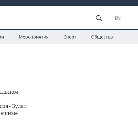
EN
ии
Мероприятия
Спорт
Общество
мальном
тия» Булат
спешные