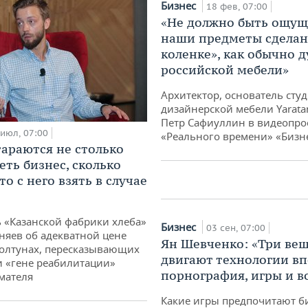
Бизнес
18 фев, 07:00
«Не должно быть ощущ
наши предметы сделан
коленке», как обычно 
российской мебели»
Бизнес
«Условия для сельск
Архитектор, основатель сту
бизнеса в России од
дизайнерской мебели Yarata
лучших в мире. Ниг
Петр Сафиуллин в видеопро
 июл, 07:00
таких дешевых дене
«Реального времени» «Бизн
тараются не столько
04 окт, 07:00
еть бизнес, сколько
то с него взять в случае
 «Казанской фабрики хлеба»
Бизнес
03 сен, 07:00
яев об адекватной цене
Ян Шевченко: «Три ве
болтунах, пересказывающих
двигают технологии вп
и «гене реабилитации»
порнография, игры и в
мателя
Какие игры предпочитают б