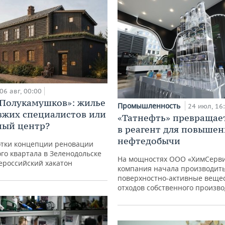
06 авг, 00:00
«Полукамушков»: жилье
Промышленность
24 июл, 16
зжих специалистов или
«Татнефть» превращае
ный центр?
в реагент для повышен
нефтедобычи
отки концепции реновации
го квартала в Зеленодольске
На мощностях ООО «ХимСерв
ероссийский хакатон
компания начала производит
поверхностно-активные вещес
отходов собственного произво