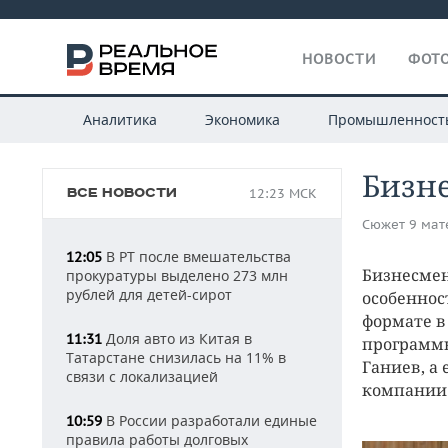
НОВОСТИ
ФОТО
Аналитика
Экономика
Промышленност
Бизне
ВСЕ НОВОСТИ
12:23 МСК
Сюжет 9 мат
В РТ после вмешательства
12:05
Бизнесмен
прокуратуры выделено 273 млн
рублей для детей-сирот
особеннос
формате в
Доля авто из Китая в
11:31
программы
Татарстане снизилась на 11% в
Ганиев, а
связи с локализацией
компании 
В России разработали единые
10:59
правила работы долговых