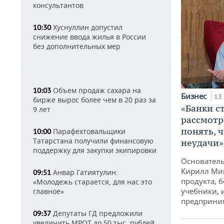
консультантов
Хуснуллин допустил
10:30
снижение ввода жилья в России
без дополнительных мер
Объем продаж сахара на
10:03
Бизнес
13
бирже вырос более чем в 20 раз за
«Банки с
9 лет
рассмотр
понять, ч
Парафехтовальщики
10:00
Татарстана получили финансовую
неудачи»
поддержку для закупки экипировки
Основатель
Кирилл Мин
Анвар Гатиятулин:
09:51
продукта, 
«Молодежь старается, для нас это
учебники, 
главное»
предприни
Депутаты ГД предложили
09:37
увеличить МРОТ до 50 тыс. рублей