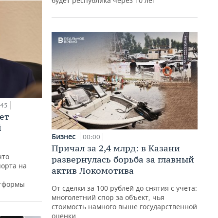
будет республика через 10 лет
:45
ет
й
Бизнес
00:00
Причал за 2,4 млрд: в Казани
что
развернулась борьба за главный
орта на
актив Локомотива
атформы
От сделки за 100 рублей до снятия с учета:
многолетний спор за объект, чья
стоимость намного выше государственной
оценки