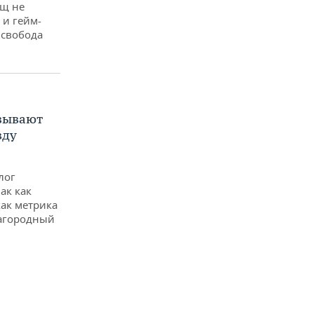
ущ не
 и гейм-
 свобода
азывают
вду
лог
ак как
ак метрика
лагородный