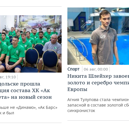
Спорт
06 авг, 00:00
Никита Шлейхер завое
вг, 19:10
золото и серебро чемп
дольске прошла
Европы
ция состава ХК «Ак
ета» на новый сезон
Агния Тулупова стала чемпион
запасной в составе золотой с
льше не «Динамо», «Ак Барс»
синхронисток
к и был