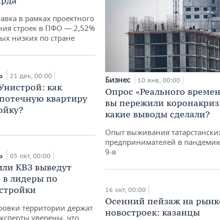
арда
авка в рамках проектного
ия строек в ПФО — 2,52%
ых низких по стране
ь
21 дек, 00:00
Бизнес
10 янв, 00:00
 Унистрой: как
Опрос «Реального времен
потечную квартиру
вы пережили коронакриз
ойку?
какие выводы сделали?
Опыт выживания татарстански
предпринимателей в пандемию
9-я
ь
05 окт, 00:00
ли КВЗ выведут
 в лидеры по
стройки
16 окт, 00:00
Осенний пейзаж на рынк
ровки территории держат
новостроек: казанцы
 эксперты уверены, что