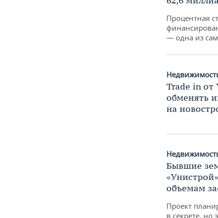
62,6 милли
Процентная ст
финансирован
— одна из сам
Недвижимост
Trade in от
обменять и
на новостр
Недвижимост
Бывшие зем
«Унистрой»
объемам за
Проект плани
в секрете, но