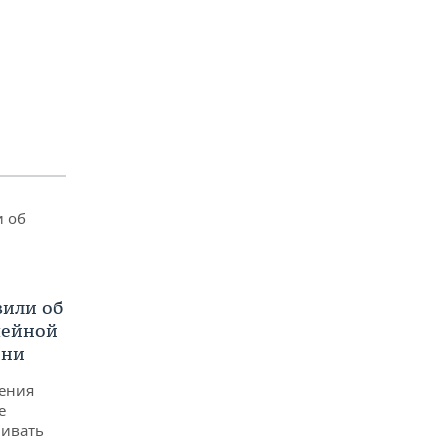
вили об
мейной
они
ения
е
чивать