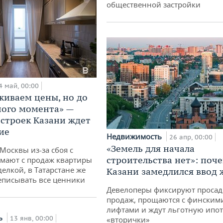
общественной застройки
4 май, 00:00
живаем цены, но до
ого момента» —
строек Казани ждет
ие
Недвижимость
26 апр, 00:00
«Земель для начала
Москвы из-за сбоя с
строительства нет»: поче
мают с продаж квартиры
делкой, в Татарстане же
Казани замедлился ввод 
еписывать все ценники
Девелоперы фиксируют просад
продаж, прощаются с финским
лифтами и ждут льготную ипот
ь
13 янв, 00:00
«вторички»