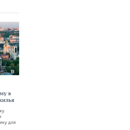
му в
жилья
ку
и
еку для