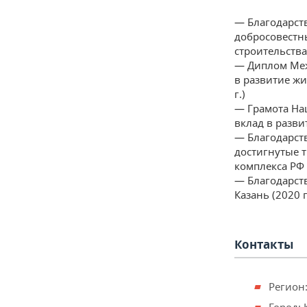
— Благодарст
добросовестн
строительства 
— Диплом Меж
в развитие ж
г.)
— Грамота На
вклад в разви
— Благодарст
достигнутые 
комплекса РФ 
— Благодарст
Казань (2020 г
Контакты
Регион: