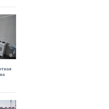
отная
на