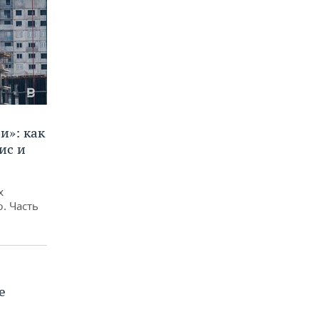
и»: как
ис и
х
. Часть
е