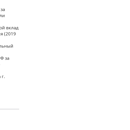
 за
сли
ой вклад
я (2019
ельный
Ф за
о
г.