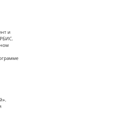
ент и
РБИС.
дном
ограмме
й».
и