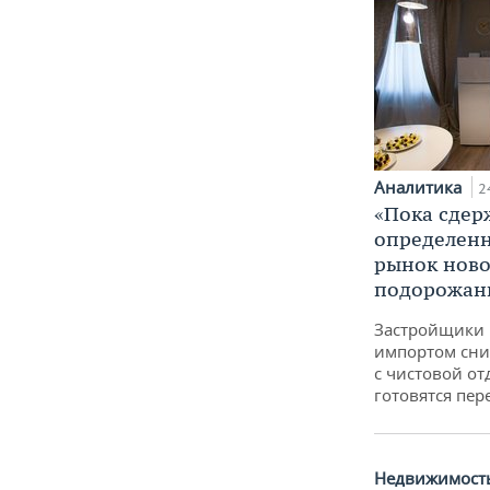
Аналитика
2
«Пока сдер
определенн
рынок ново
подорожан
Застройщики 
импортом сни
с чистовой от
готовятся пер
Недвижимост