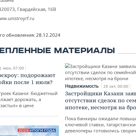
Казань
420073, Гвардейская, 16В
ww.unistroyrf.ru
его обновления:
28.12.2024
ЕПЛЕННЫЕ МАТЕРИАЛЫ
1 июн, 07:00
 эскроу: подорожают
ойки после 1 июля?
Недвижимость
28 окт, 00:00
Застройщики Казани зая
троек Казани: бюджетный
лжает дорожать, а
отсутствии сделок по се
«застыл» в цене
ипотеке, несмотря на бр
Пока банкиры ожидали повыш
ключевой ставки, татарстански
девелоперы готовились свора