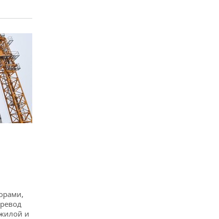
горами,
еревод
жилой и