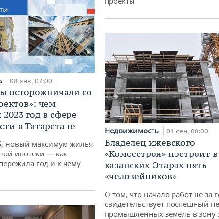
проекты
ь
08 янв, 07:00
ы осторожничали со
оектов»: чем
 2023 год в сфере
ти в Татарстане
Недвижимость
01 сен, 00:00
Владелец ижевского
ЦБ, новый максимум жилья
«Комосстроя» построит в
ной ипотеки — как
пережила год и к чему
казанских Отарах пять
«человейников»
О том, что начало работ не за 
свидетельствует поспешный п
промышленных земель в зону 