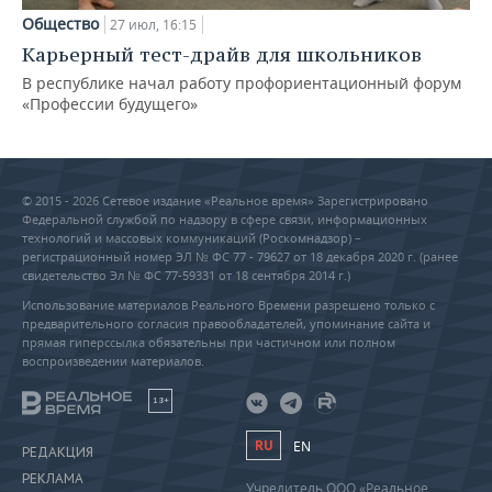
Общество
27 июл, 16:15
Карьерный тест-драйв для школьников
В республике начал работу профориентационный форум
«Профессии будущего»
© 2015 - 2026 Сетевое издание «Реальное время» Зарегистрировано
Федеральной службой по надзору в сфере связи, информационных
технологий и массовых коммуникаций (Роскомнадзор) –
регистрационный номер ЭЛ № ФС 77 - 79627 от 18 декабря 2020 г. (ранее
свидетельство Эл № ФС 77-59331 от 18 сентября 2014 г.)
Использование материалов Реального Времени разрешено только с
предварительного согласия правообладателей, упоминание сайта и
прямая гиперссылка обязательны при частичном или полном
воспроизведении материалов.
18+
RU
EN
РЕДАКЦИЯ
РЕКЛАМА
Учредитель ООО «Реальное