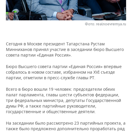
НЕФТЕХИМИЯ
РОЗНИЧНАЯ ТОРГОВЛЯ
НОВОСТИ ТЕХНОЛОГИЙ
МЕРОПРИЯТИЯ
НЕФТЬ
ТРАНСПОРТ
IT
НОВОСТИ МЕРОПРИЯТИЙ
СПОРТ
Фото: realnoevremya.ru
ОПК
УСЛУГИ
МЕДИА
ВЫЕЗДНАЯ РЕДАКЦИЯ
НОВОСТИ СПОРТА
ОБЩЕСТВО
ЭНЕРГЕТИКА
Сегодня в Москве президент Татарстана Рустам
Минниханов принял участие в заседании бюро Высшего
ТЕЛЕКОММУНИКАЦИИ
БИЗНЕС-БРАНЧИ
ФУТБОЛ
НОВОСТИ ОБЩЕСТВА
ФОТОГАЛЕРЕЯ
совета партии «Единая Россия».
ONLINE-КОНФЕРЕНЦИИ
ХОККЕЙ
ВЛАСТЬ
СЮЖЕТЫ
Бюро Высшего совета партии «Единая Россия» впервые
собралось в новом составе, избранном на XVI съезде
партии, отметили в пресс-службе главы РТ.
ОТКРЫТАЯ ЛЕКЦИЯ
БАСКЕТБОЛ
ИНФРАСТРУКТУРА
СПРАВОЧНИК
Всего в бюро вошли 19 человек: председатели обеих
ВОЛЕЙБОЛ
ИСТОРИЯ
СПИСОК ПЕРСОН
ПОЛНАЯ ВЕРСИЯ
палат парламента, главы шести субъектов федерации,
три федеральных министра, депутаты Государственной
КИБЕРСПОРТ
КУЛЬТУРА
СПИСОК КОМПАНИЙ
думы РФ, а также партийные руководители,
государственные и общественные деятели.
ФИГУРНОЕ КАТАНИЕ
МЕДИЦИНА
На заседании было рассмотрено 23 партийных проекта, а
также было предложено дополнительно проработать ряд