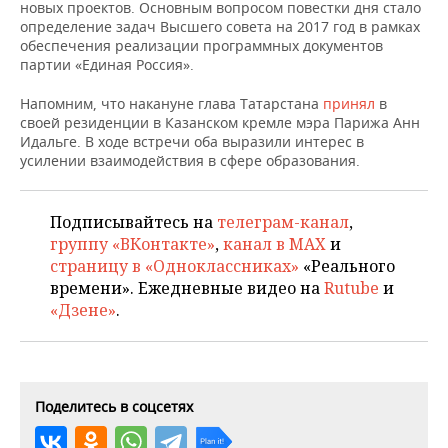
ВОДНЫЕ ВИДЫ СПОРТА
ОБРАЗОВАНИЕ
новых проектов. Основным вопросом повестки дня стало
определение задач Высшего совета на 2017 год в рамках
обеспечения реализации программных документов
ХОККЕЙ С МЯЧОМ
ПРОИСШЕСТВИЯ
партии «Единая Россия».
Напомним, что накануне глава Татарстана
принял
в
своей резиденции в Казанском кремле мэра Парижа Анн
Идальге. В ходе встречи оба выразили интерес в
усилении взаимодействия в сфере образования.
Подписывайтесь на
телеграм-канал
,
группу «ВКонтакте»
,
канал в MAX
и
страницу в «Одноклассниках»
«Реального
времени». Ежедневные видео на
Rutube
и
«Дзене»
.
Поделитесь в соцсетях