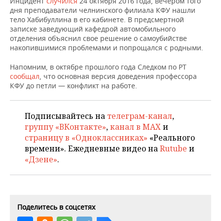
Инцидент
случился
24 октября 2016 года, вечером того
НЕФТЕХИМИЯ
дня преподаватели челнинского филиала КФУ нашли
РОЗНИЧНАЯ ТОРГОВЛЯ
НОВОСТИ ТЕХНОЛОГИЙ
МЕРОПРИЯТИЯ
тело Хабибуллина в его кабинете. В предсмертной
НЕФТЬ
записке заведующий кафедрой автомобильного
отделения объяснил свое решение о самоубийстве
ТРАНСПОРТ
IT
НОВОСТИ МЕРОПРИЯТИЙ
СПОРТ
накопившимися проблемами и попрощался с родными.
ОПК
УСЛУГИ
МЕДИА
ВЫЕЗДНАЯ РЕДАКЦИЯ
НОВОСТИ СПОРТА
ОБЩЕСТВО
Напомним, в октябре прошлого года Следком по РТ
ЭНЕРГЕТИКА
сообщал
, что основная версия доведения профессора
КФУ до петли — конфликт на работе.
ТЕЛЕКОММУНИКАЦИИ
БИЗНЕС-БРАНЧИ
ФУТБОЛ
НОВОСТИ ОБЩЕСТВА
ФОТОГАЛЕРЕЯ
ONLINE-КОНФЕРЕНЦИИ
ХОККЕЙ
ВЛАСТЬ
СЮЖЕТЫ
Подписывайтесь на
телеграм-канал
,
группу «ВКонтакте»
,
канал в MAX
и
ОТКРЫТАЯ ЛЕКЦИЯ
БАСКЕТБОЛ
ИНФРАСТРУКТУРА
СПРАВОЧНИК
страницу в «Одноклассниках»
«Реального
времени». Ежедневные видео на
Rutube
и
ВОЛЕЙБОЛ
ИСТОРИЯ
СПИСОК ПЕРСОН
ПОЛНАЯ ВЕРСИЯ
«Дзене»
.
КИБЕРСПОРТ
КУЛЬТУРА
СПИСОК КОМПАНИЙ
ФИГУРНОЕ КАТАНИЕ
МЕДИЦИНА
Поделитесь в соцсетях