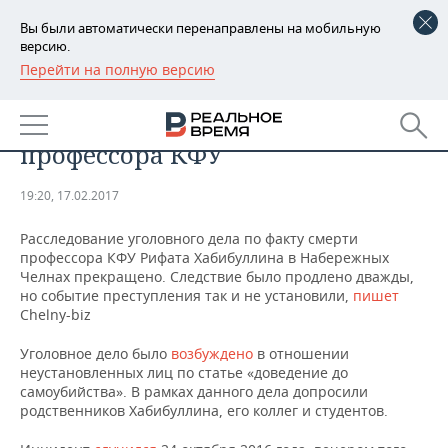
Вы были автоматически перенаправлены на мобильную
версию.
Перейти на полную версию
РЕГИОНЫ
В Татарстане закрыли уголовное
БАШКОРТОСТАН
НОВОСТИ
дело по факту суицида
профессора КФУ
ТАТАРСТАН
АНАЛИТИКА
19:20, 17.02.2017
УДМУРТИЯ
НОВОСТИ АНАЛИТИКИ
ЭКОНОМИКА
Расследование уголовного дела по факту смерти
ДЕКЛАРАЦИИ О ДОХОДАХ
НОВОСТИ ЭКОНОМИКИ
ПРОМЫШЛЕННОСТЬ
профессора КФУ Рифата Хабибуллина в Набережных
Челнах прекращено. Следствие было продлено дважды,
но событие преступления так и не установили,
пишет
КОРОЛИ ГОСЗАКАЗА ПФО
ФИНАНСЫ
НОВОСТИ
НЕДВИЖИМОСТЬ
Chelny-biz
ПРОМЫШЛЕННОСТИ
ВУЗЫ ТАТАРСТАНА
БАНКИ
НОВОСТИ НЕДВИЖИМОСТИ
АВТО
Уголовное дело было
возбуждено
в отношении
АГРОПРОМ
неустановленных лиц по статье «доведение до
самоубийства». В рамках данного дела допросили
КОМУ ПРИНАДЛЕЖАТ
БЮДЖЕТ
НОВОСТИ АВТО
БИЗНЕС
ТОРГОВЫЕ ЦЕНТРЫ
МАШИНОСТРОЕНИЕ
родственников Хабибуллина, его коллег и студентов.
ТАТАРСТАНА
ИНВЕСТИЦИИ
НОВОСТИ БИЗНЕСА
ТЕХНОЛОГИИ