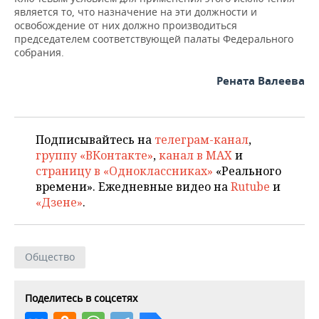
ВОДНЫЕ ВИДЫ СПОРТА
ОБРАЗОВАНИЕ
является то, что назначение на эти должности и
освобождение от них должно производиться
ХОККЕЙ С МЯЧОМ
ПРОИСШЕСТВИЯ
председателем соответствующей палаты Федерального
собрания.
Рената Валеева
Подписывайтесь на
телеграм-канал
,
группу «ВКонтакте»
,
канал в MAX
и
страницу в «Одноклассниках»
«Реального
времени». Ежедневные видео на
Rutube
и
«Дзене»
.
Общество
Поделитесь в соцсетях