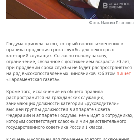
НЕФТЕХИМИЯ
РОЗНИЧНАЯ ТОРГОВЛЯ
НОВОСТИ ТЕХНОЛОГИЙ
МЕРОПРИЯТИЯ
НЕФТЬ
Фото: Максим Платонов
ТРАНСПОРТ
IT
НОВОСТИ МЕРОПРИЯТИЙ
СПОРТ
ОПК
УСЛУГИ
МЕДИА
ВЫЕЗДНАЯ РЕДАКЦИЯ
НОВОСТИ СПОРТА
ОБЩЕСТВО
Госдума приняла закон, который вносит изменения в
ЭНЕРГЕТИКА
правила продления срока службы для некоторых
ТЕЛЕКОММУНИКАЦИИ
БИЗНЕС-БРАНЧИ
ФУТБОЛ
НОВОСТИ ОБЩЕСТВА
ФОТОГАЛЕРЕЯ
категорий служащих. Согласно новому закону,
ограничение, связанное с достижением возраста 70 лет,
при продлении срока службы не будет распространяться
ONLINE-КОНФЕРЕНЦИИ
ХОККЕЙ
ВЛАСТЬ
СЮЖЕТЫ
на ряд высокопоставленных чиновников. Об этом
пишет
«Парламентская газета».
ОТКРЫТАЯ ЛЕКЦИЯ
БАСКЕТБОЛ
ИНФРАСТРУКТУРА
СПРАВОЧНИК
Кроме того, исключение из общего правила
распространится на гражданских служащих,
ВОЛЕЙБОЛ
ИСТОРИЯ
СПИСОК ПЕРСОН
ПОЛНАЯ ВЕРСИЯ
занимающих должности категории «руководители»
высшей группы должностей в аппарате Совета
КИБЕРСПОРТ
КУЛЬТУРА
СПИСОК КОМПАНИЙ
Федерации и аппарате Госдумы. Речь идет о сотрудниках,
которым соответствует классный чин действительного
ФИГУРНОЕ КАТАНИЕ
МЕДИЦИНА
государственного советника России I класса.
Ключевым условием для применения этого исключения