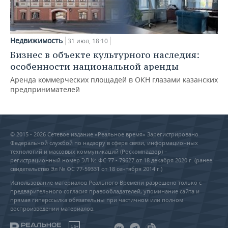
Недвижимость
31 июл, 18:10
Бизнес в объекте культурного наследия:
особенности национальной аренды
Аренда коммерческих площадей в ОКН глазами казанских
предпринимателей
© 2015 - 2026 Сетевое издание «Реальное время» Зарегистрировано
Федеральной службой по надзору в сфере связи, информационных
технологий и массовых коммуникаций (Роскомнадзор) –
регистрационный номер ЭЛ № ФС 77 - 79627 от 18 декабря 2020 г. (ранее
свидетельство Эл № ФС 77-59331 от 18 сентября 2014 г.)
Использование материалов Реального Времени разрешено только с
предварительного согласия правообладателей, упоминание сайта и
прямая гиперссылка обязательны при частичном или полном
воспроизведении материалов.
18+