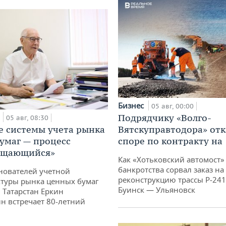
Бизнес
05 авг, 00:00
Подрядчику «Волго-
а
05 авг, 08:30
Вятскуправтодора» отк
е системы учета рынка
споре по контракту на 
умаг — процесс
ащающийся»
Как «Хотьковский автомост»
банкротства сорвал заказ на
нователей учетной
реконструкцию трассы Р‑241
туры рынка ценных бумаг
Буинск — Ульяновск
 Татарстан Еркин
н встречает 80-летний