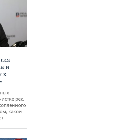
ргия
ан и
у к
»
дных
чистке рек,
копленного
ом, какой
ет