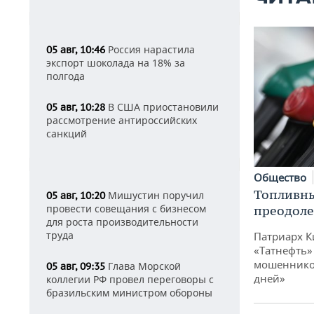
Россия нарастила
05 авг, 10:46
экспорт шоколада на 18% за
полгода
В США приостановили
05 авг, 10:28
рассмотрение антироссийских
санкций
Общество
Топливны
Мишустин поручил
05 авг, 10:20
провести совещания с бизнесом
преодоле
для роста производительности
труда
Патриарх К
«Татнефть»
мошенников
Глава Морской
05 авг, 09:35
дней»
коллегии РФ провел переговоры с
бразильским министром обороны