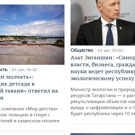
Общество
03 авг, 00:00
Азат Зиганшин: «Сине
власти, бизнеса, гражд
ость
05 авг, 00:00
науки ведет республик
м молчать»:
экологическому успеху
ик детсада в
Министр экологии и приро
й гавани» ответил на
ресурсов Татарстана — о рас
ии
рекультивации объектов на
вреда, о цифровизации и о т
 компании «Мир детства»
будет республика через 10 л
вою позицию в споре с
телей в казанском поселке