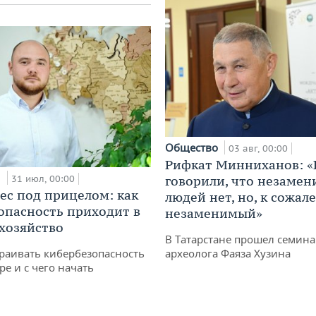
Общество
03 авг, 00:00
Рифкат Минниханов: «
и
говорили, что незаме
31 июл, 00:00
ес под прицелом: как
людей нет, но, к сожал
опасность приходит в
незаменимый»
 хозяйство
В Татарстане прошел семина
археолога Фаяза Хузина
раивать кибербезопасность
ре и с чего начать