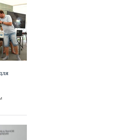
для
м