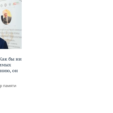
Как бы ни
нимых
ению, он
р памяти