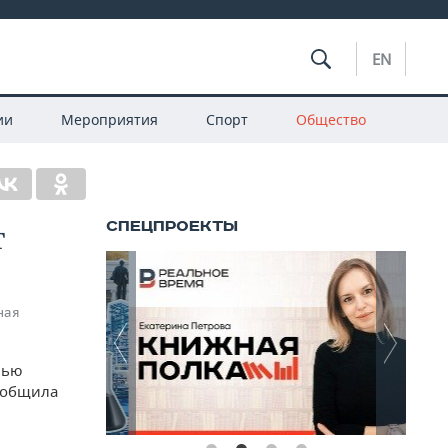
EN
ии
Мероприятия
Спорт
Общество
т
ная
лью
сообщила