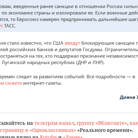
ловам, введенные ранее санкции в отношении России сильн
 по экономике страны и изолировали ее. Если военные дей
ятся, то Евросоюз намерен предпринимать дальнейшие шаг
ет
ТАСС.
дня стало известно, что США
введут
блокирующие санкции 
лей российских банков и депутатов Госдумы. Ограничител
ространяться на тех, кто поддержал признание независимос
 Луганской народных республик (ДНР и ЛНР).
время» следит за развитием событий. Все подробности — в
ом сюжете
интернет-газеты.
Диана 
сывайтесь на
телеграм-канал
,
группу «ВКонтакте»
,
кан
страницу в «Одноклассниках»
«Реального времени».
евные видео на
Rutube
и
«Дзене»
.