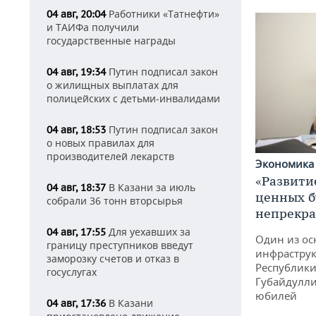
Работники «Татнефти»
04 авг, 20:04
и ТАИФа получили
государственные награды
Путин подписал закон
04 авг, 19:34
о жилищных выплатах для
полицейских с детьми-инвалидами
Путин подписал закон
04 авг, 18:53
о новых правилах для
производителей лекарств
Экономик
«Развити
В Казани за июль
04 авг, 18:37
ценных б
собрали 36 тонн вторсырья
непрекр
Для уехавших за
04 авг, 17:55
Один из ос
границу преступников введут
инфраструк
заморозку счетов и отказ в
Республики
госуслугах
Губайдулли
юбилей
В Казани
04 авг, 17:36