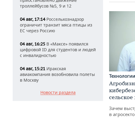
приостановлено движение
троллейбусов №5, 9 и 12
Россельхознадзор
04 авг, 17:14
ограничит транзит мяса птицы из
ЕС через Россию
В «Максе» появился
04 авг, 16:25
цифровой ID для студентов и людей
с инвалидностью
Иракская
04 авг, 15:21
авиакомпания возобновила полеты
Технологи
в Москву
Агробизн
кибербез
Новости раздела
сельское
Зачем выст
в агросекто