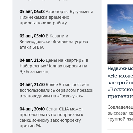
Аэропорты Бугульмы и
05 авг, 06:38
Нижнекамска временно
приостановили работу
В Казани и
05 авг, 05:40
Зеленодольске объявлена угроза
атаки БПЛА
Цены на квартиры в
04 авг, 21:46
Набережных Челнах выросли на
Недвижим
9,7% за месяц
«Не може
застройщ
Более 5 тыс. россиян
04 авг, 21:10
«Волжско
воспользовались сервисом поездок
претенз
в заповедники на «Госуслугах»
Совладелец
Сенат США может
04 авг, 20:40
высказал с
проголосовать по поправкам к
группой жи
санкционному законопроекту
против РФ