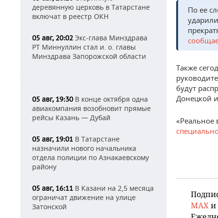
деревянную церковь в Татарстане
По ее с
включат в реестр ОКН
ударили
прекрат
Экс-глава Минздрава
05 авг, 20:02
сообща
РТ Миннуллин стал и. о. главы
Минздрава Запорожской области
Также сего
руководите
будут расп
Донецкой и
В конце октября одна
05 авг, 19:30
авиакомпания возобновит прямые
рейсы Казань — Дубай
«Реальное 
специальн
В Татарстане
05 авг, 19:01
назначили нового начальника
отдела полиции по Азнакаевскому
району
В Казани на 2,5 месяца
05 авг, 16:11
Подпи
ограничат движение на улице
MAX
и
Затонской
Ежедн