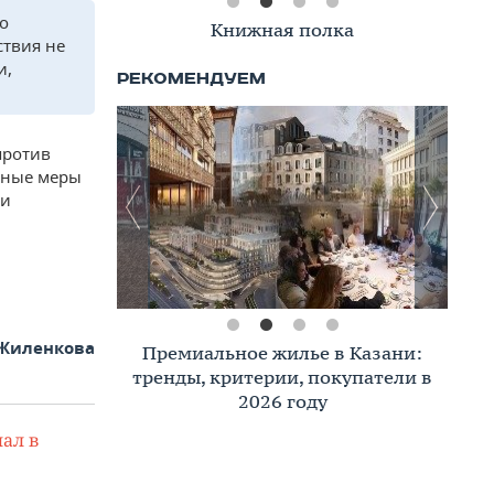
о
Книжная полка
ствия не
и,
против
ьные меры
ти
Жиленкова
Премиальное жилье в Казани:
тренды, критерии, покупатели в
2026 году
ал в