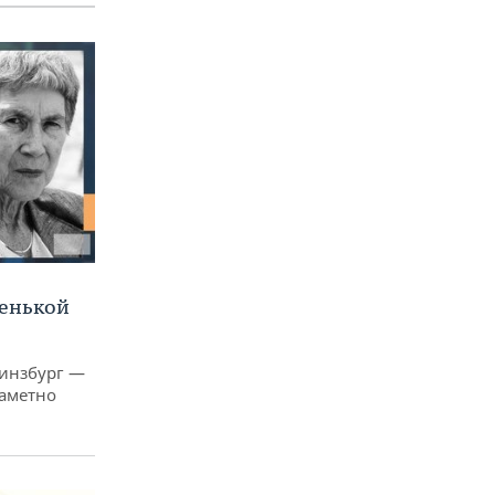
ленькой
Гинзбург —
заметно