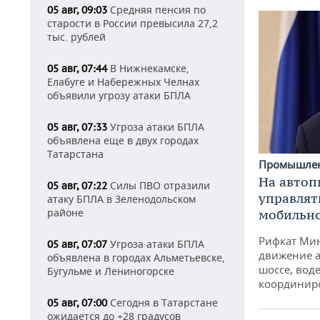
Средняя пенсия по
05 авг, 09:03
старости в России превысила 27,2
тыс. рублей
В Нижнекамске,
05 авг, 07:44
Елабуге и Набережных Челнах
объявили угрозу атаки БПЛА
Угроза атаки БПЛА
05 авг, 07:33
объявлена еще в двух городах
Татарстана
Промышле
На автоп
Силы ПВО отразили
05 авг, 07:22
управлят
атаку БПЛА в Зеленодольском
районе
мобильн
Рифкат Мин
Угроза атаки БПЛА
05 авг, 07:07
движение а
объявлена в городах Альметьевске,
шоссе, воде
Бугульме и Лениногорске
координир
Сегодня в Татарстане
05 авг, 07:00
ожидается до +28 градусов