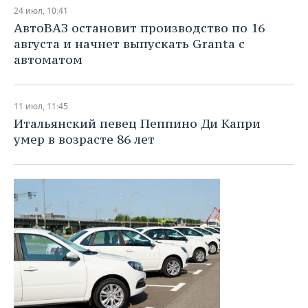
НЕФТЕХИМИЯ
24 июл, 10:41
РОЗНИЧНАЯ ТОРГОВЛЯ
НОВОСТИ ТЕХНОЛОГИЙ
МЕРОПРИЯТИЯ
АвтоВАЗ остановит производство по 16
НЕФТЬ
августа и начнет выпускать Granta с
ТРАНСПОРТ
IT
НОВОСТИ МЕРОПРИЯТИЙ
СПОРТ
автоматом
ОПК
УСЛУГИ
МЕДИА
ВЫЕЗДНАЯ РЕДАКЦИЯ
НОВОСТИ СПОРТА
ОБЩЕСТВО
ЭНЕРГЕТИКА
11 июл, 11:45
ТЕЛЕКОММУНИКАЦИИ
БИЗНЕС-БРАНЧИ
ФУТБОЛ
НОВОСТИ ОБЩЕСТВА
ФОТОГАЛЕРЕЯ
Итальянский певец Пеппино Ди Капри
умер в возрасте 86 лет
ONLINE-КОНФЕРЕНЦИИ
ХОККЕЙ
ВЛАСТЬ
СЮЖЕТЫ
ОТКРЫТАЯ ЛЕКЦИЯ
БАСКЕТБОЛ
ИНФРАСТРУКТУРА
СПРАВОЧНИК
ВОЛЕЙБОЛ
ИСТОРИЯ
СПИСОК ПЕРСОН
ПОЛНАЯ ВЕРСИЯ
КИБЕРСПОРТ
КУЛЬТУРА
СПИСОК КОМПАНИЙ
ФИГУРНОЕ КАТАНИЕ
МЕДИЦИНА