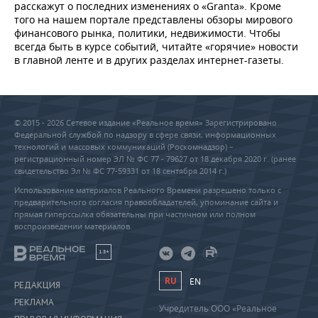
расскажут о последних изменениях о «Granta». Кроме
того на нашем портале представлены обзоры мирового
финансового рынка, политики, недвижимости. Чтобы
всегда быть в курсе событий, читайте «горячие» новости
в главной ленте и в других разделах интернет-газеты.
© 2015 - 2026 Сетевое издание «Реальное время» Зарегистрировано
Федеральной службой по надзору в сфере связи, информационных
технологий и массовых коммуникаций (Роскомнадзор) –
регистрационный номер ЭЛ № ФС 77 - 79627 от 18 декабря 2020 г. (ранее
свидетельство Эл № ФС 77-59331 от 18 сентября 2014 г.)
Использование материалов Реального Времени разрешено только с
предварительного согласия правообладателей, упоминание сайта и
прямая гиперссылка обязательны при частичном или полном
воспроизведении материалов.
18+
RU
EN
РЕДАКЦИЯ
РЕКЛАМА
Учредитель ООО «Реальное