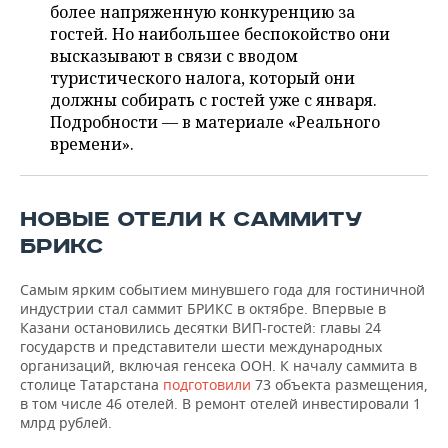
ВОДНЫЕ ВИДЫ СПОРТА
ОБРАЗОВАНИЕ
более напряженную конкуренцию за
гостей. Но наибольшее беспокойство они
ХОККЕЙ С МЯЧОМ
ПРОИСШЕСТВИЯ
высказывают в связи с вводом
туристического налога, который они
должны собирать с гостей уже с января.
Подробности — в материале «Реального
времени».
НОВЫЕ ОТЕЛИ К САММИТУ
БРИКС
Самым ярким событием минувшего года для гостиничной
индустрии стал саммит БРИКС в октябре. Впервые в
Казани остановились десятки ВИП-гостей: главы 24
государств и представители шести международных
организаций, включая генсека ООН. К началу саммита в
столице Татарстана
подготовили
73 объекта размещения,
в том числе 46 отелей. В ремонт отелей инвестировали 1
млрд рублей.