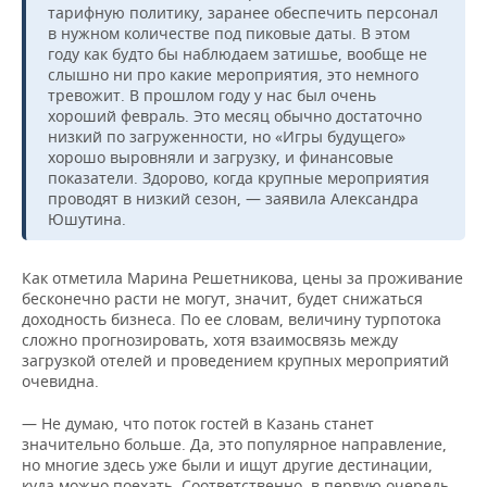
тарифную политику, заранее обеспечить персонал
в нужном количестве под пиковые даты. В этом
году как будто бы наблюдаем затишье, вообще не
слышно ни про какие мероприятия, это немного
тревожит. В прошлом году у нас был очень
хороший февраль. Это месяц обычно достаточно
низкий по загруженности, но «Игры будущего»
хорошо выровняли и загрузку, и финансовые
показатели. Здорово, когда крупные мероприятия
проводят в низкий сезон, — заявила Александра
Юшутина.
Как отметила Марина Решетникова, цены за проживание
бесконечно расти не могут, значит, будет снижаться
доходность бизнеса. По ее словам, величину турпотока
сложно прогнозировать, хотя взаимосвязь между
загрузкой отелей и проведением крупных мероприятий
очевидна.
— Не думаю, что поток гостей в Казань станет
значительно больше. Да, это популярное направление,
но многие здесь уже были и ищут другие дестинации,
куда можно поехать. Соответственно, в первую очередь