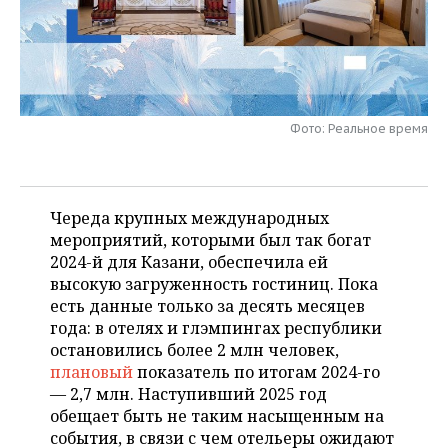
НЕФТЕХИМИЯ
РОЗНИЧНАЯ ТОРГОВЛЯ
НОВОСТИ ТЕХНОЛОГИЙ
МЕРОПРИЯТИЯ
НЕФТЬ
ТРАНСПОРТ
IT
НОВОСТИ МЕРОПРИЯТИЙ
СПОРТ
ОПК
УСЛУГИ
МЕДИА
ВЫЕЗДНАЯ РЕДАКЦИЯ
НОВОСТИ СПОРТА
ОБЩЕСТВО
Фото: Реальное время
ЭНЕРГЕТИКА
ТЕЛЕКОММУНИКАЦИИ
БИЗНЕС-БРАНЧИ
ФУТБОЛ
НОВОСТИ ОБЩЕСТВА
ФОТОГАЛЕРЕЯ
Череда крупных международных
ONLINE-КОНФЕРЕНЦИИ
ХОККЕЙ
ВЛАСТЬ
СЮЖЕТЫ
мероприятий, которыми был так богат
2024-й для Казани, обеспечила ей
ОТКРЫТАЯ ЛЕКЦИЯ
БАСКЕТБОЛ
ИНФРАСТРУКТУРА
СПРАВОЧНИК
высокую загруженность гостиниц. Пока
есть данные только за десять месяцев
ВОЛЕЙБОЛ
ИСТОРИЯ
СПИСОК ПЕРСОН
ПОЛНАЯ ВЕРСИЯ
года: в отелях и глэмпингах республики
остановились более 2 млн человек,
КИБЕРСПОРТ
КУЛЬТУРА
СПИСОК КОМПАНИЙ
плановый
показатель по итогам 2024-го
— 2,7 млн. Наступивший 2025 год
ФИГУРНОЕ КАТАНИЕ
МЕДИЦИНА
обещает быть не таким насыщенным на
события, в связи с чем отельеры ожидают