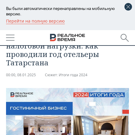
Вы были автоматически перенаправлены на мобильную
версию.
Перейти на полную версию
РЕГИОНЫ
ОБЩЕСТВО
Свыше 2 млн гостей и рост
БАШКОРТОСТАН
НОВОСТИ
налоговой нагрузки: как
ТАТАРСТАН
АНАЛИТИКА
проводили год отельеры
Татарстана
УДМУРТИЯ
НОВОСТИ АНАЛИТИКИ
ЭКОНОМИКА
00:00, 08.01.2025
Сюжет:
Итоги года 2024
ДЕКЛАРАЦИИ О ДОХОДАХ
НОВОСТИ ЭКОНОМИКИ
ПРОМЫШЛЕННОСТЬ
КОРОЛИ ГОСЗАКАЗА ПФО
ФИНАНСЫ
НОВОСТИ
НЕДВИЖИМОСТЬ
ПРОМЫШЛЕННОСТИ
ВУЗЫ ТАТАРСТАНА
БАНКИ
НОВОСТИ НЕДВИЖИМОСТИ
АВТО
АГРОПРОМ
КОМУ ПРИНАДЛЕЖАТ
БЮДЖЕТ
НОВОСТИ АВТО
БИЗНЕС
ТОРГОВЫЕ ЦЕНТРЫ
МАШИНОСТРОЕНИЕ
ТАТАРСТАНА
ИНВЕСТИЦИИ
НОВОСТИ БИЗНЕСА
ТЕХНОЛОГИИ