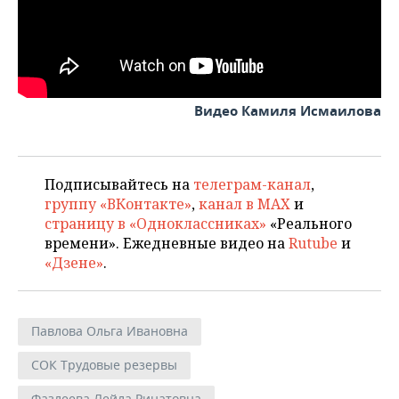
ВОДНЫЕ ВИДЫ СПОРТА
ОБРАЗОВАНИЕ
ХОККЕЙ С МЯЧОМ
ПРОИСШЕСТВИЯ
Видео Камиля Исмаилова
Подписывайтесь на
телеграм-канал
,
группу «ВКонтакте»
,
канал в MAX
и
страницу в «Одноклассниках»
«Реального
времени». Ежедневные видео на
Rutube
и
«Дзене»
.
Павлова Ольга Ивановна
СОК Трудовые резервы
Фазлеева Лейла Ринатовна