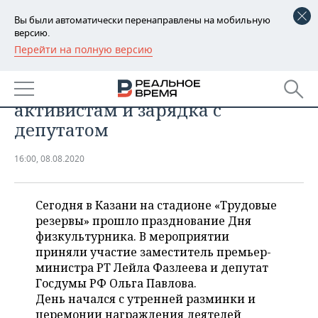
Вы были автоматически перенаправлены на мобильную
версию.
Перейти на полную версию
РЕГИОНЫ
День физкультурника в Казани:
БАШКОРТОСТАН
НОВОСТИ
медведи-силачи, дипломы
активистам и зарядка с
ТАТАРСТАН
АНАЛИТИКА
депутатом
УДМУРТИЯ
НОВОСТИ АНАЛИТИКИ
ЭКОНОМИКА
16:00, 08.08.2020
ДЕКЛАРАЦИИ О ДОХОДАХ
НОВОСТИ ЭКОНОМИКИ
ПРОМЫШЛЕННОСТЬ
Сегодня в Казани на стадионе «Трудовые
КОРОЛИ ГОСЗАКАЗА ПФО
ФИНАНСЫ
НОВОСТИ
НЕДВИЖИМОСТЬ
резервы» прошло празднование Дня
ПРОМЫШЛЕННОСТИ
физкультурника. В мероприятии
ВУЗЫ ТАТАРСТАНА
БАНКИ
НОВОСТИ НЕДВИЖИМОСТИ
АВТО
приняли участие заместитель премьер-
АГРОПРОМ
министра РТ Лейла Фазлеева и депутат
КОМУ ПРИНАДЛЕЖАТ
БЮДЖЕТ
НОВОСТИ АВТО
БИЗНЕС
Госдумы РФ Ольга Павлова.
ТОРГОВЫЕ ЦЕНТРЫ
МАШИНОСТРОЕНИЕ
День начался с утренней разминки и
ТАТАРСТАНА
ИНВЕСТИЦИИ
НОВОСТИ БИЗНЕСА
ТЕХНОЛОГИИ
церемонии награждения деятелей