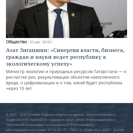
Общество
03 авг, 00:00
Азат Зиганшин: «Синергия власти, бизнеса,
граждан и науки ведет республику к
экологическому успеху»
Министр экологии и природных ресурсов Татарстана — о
расчистке рек, рекультивации объектов накопленного
вреда, о цифровизации и о том, какой будет республика
через 10 лет
© 2015 - 2026 Сетевое издание «Реальное время» Зарегистрировано
Федеральной службой по надзору в сфере связи, информационных
технологий и массовых коммуникаций (Роскомнадзор) –
регистрационный номер ЭЛ № ФС 77 - 79627 от 18 декабря 2020 г. (ранее