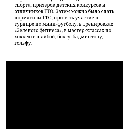
НЕФТЕХИМИЯ
спорта, призеров детских конкурсов и
РОЗНИЧНАЯ ТОРГОВЛЯ
НОВОСТИ ТЕХНОЛОГИЙ
МЕРОПРИЯТИЯ
отличников ГТО. Затем можно было сдать
НЕФТЬ
нормативы ГТО, принять участие в
турнире по мини-футболу, в тренировках
ТРАНСПОРТ
IT
НОВОСТИ МЕРОПРИЯТИЙ
СПОРТ
ОПК
«Зеленого фитнеса», в мастер-классах по
хоккею с шайбой, боксу, бадминтону,
УСЛУГИ
МЕДИА
ВЫЕЗДНАЯ РЕДАКЦИЯ
НОВОСТИ СПОРТА
ОБЩЕСТВО
ЭНЕРГЕТИКА
гольфу.
ТЕЛЕКОММУНИКАЦИИ
БИЗНЕС-БРАНЧИ
ФУТБОЛ
НОВОСТИ ОБЩЕСТВА
ФОТОГАЛЕРЕЯ
ONLINE-КОНФЕРЕНЦИИ
ХОККЕЙ
ВЛАСТЬ
СЮЖЕТЫ
ОТКРЫТАЯ ЛЕКЦИЯ
БАСКЕТБОЛ
ИНФРАСТРУКТУРА
СПРАВОЧНИК
ВОЛЕЙБОЛ
ИСТОРИЯ
СПИСОК ПЕРСОН
ПОЛНАЯ ВЕРСИЯ
КИБЕРСПОРТ
КУЛЬТУРА
СПИСОК КОМПАНИЙ
ФИГУРНОЕ КАТАНИЕ
МЕДИЦИНА