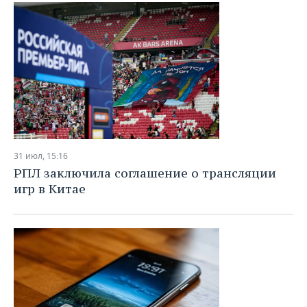
ВОДНЫЕ ВИДЫ СПОРТА
ОБРАЗОВАНИЕ
ХОККЕЙ С МЯЧОМ
ПРОИСШЕСТВИЯ
31 июл, 15:16
РПЛ заключила соглашение о трансляции
игр в Китае