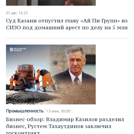
НЕФТЕХИМИЯ
РОЗНИЧНАЯ ТОРГОВЛЯ
НОВОСТИ ТЕХНОЛОГИЙ
МЕРОПРИЯТИЯ
07 авг, 16:25
НЕФТЬ
Суд Казани отпустил главу «Ай Пи Групп» из
ТРАНСПОРТ
IT
НОВОСТИ МЕРОПРИЯТИЙ
СПОРТ
СИЗО под домашний арест по делу на 5 млн
ОПК
УСЛУГИ
МЕДИА
ВЫЕЗДНАЯ РЕДАКЦИЯ
НОВОСТИ СПОРТА
ОБЩЕСТВО
ЭНЕРГЕТИКА
ТЕЛЕКОММУНИКАЦИИ
БИЗНЕС-БРАНЧИ
ФУТБОЛ
НОВОСТИ ОБЩЕСТВА
ФОТОГАЛЕРЕЯ
ONLINE-КОНФЕРЕНЦИИ
ХОККЕЙ
ВЛАСТЬ
СЮЖЕТЫ
ОТКРЫТАЯ ЛЕКЦИЯ
БАСКЕТБОЛ
ИНФРАСТРУКТУРА
СПРАВОЧНИК
ВОЛЕЙБОЛ
ИСТОРИЯ
СПИСОК ПЕРСОН
ПОЛНАЯ ВЕРСИЯ
КИБЕРСПОРТ
КУЛЬТУРА
СПИСОК КОМПАНИЙ
Промышленность
13 июн, 00:00
Бизнес-обзор: Владимир Казилов разделил
ФИГУРНОЕ КАТАНИЕ
МЕДИЦИНА
бизнес, Рустем Тахаутдинов заключил
госконтракт