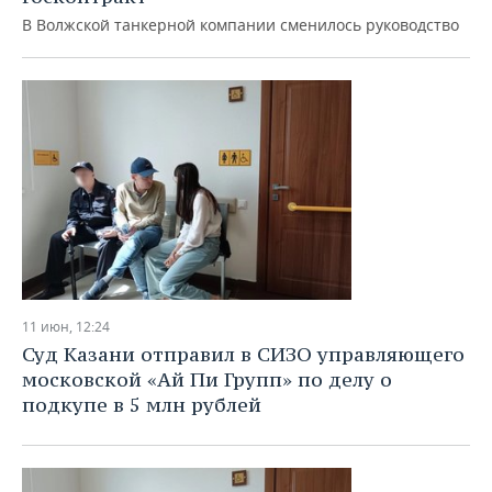
ВОДНЫЕ ВИДЫ СПОРТА
ОБРАЗОВАНИЕ
В Волжской танкерной компании сменилось руководство
ХОККЕЙ С МЯЧОМ
ПРОИСШЕСТВИЯ
11 июн, 12:24
Суд Казани отправил в СИЗО управляющего
московской «Ай Пи Групп» по делу о
подкупе в 5 млн рублей