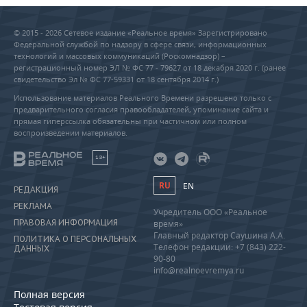
© 2015 - 2026 Сетевое издание «Реальное время» Зарегистрировано
Федеральной службой по надзору в сфере связи, информационных
технологий и массовых коммуникаций (Роскомнадзор) –
регистрационный номер ЭЛ № ФС 77 - 79627 от 18 декабря 2020 г. (ранее
свидетельство Эл № ФС 77-59331 от 18 сентября 2014 г.)
Использование материалов Реального Времени разрешено только с
предварительного согласия правообладателей, упоминание сайта и
прямая гиперссылка обязательны при частичном или полном
воспроизведении материалов.
18+
RU
EN
РЕДАКЦИЯ
РЕКЛАМА
Учредитель ООО «Реальное
ПРАВОВАЯ ИНФОРМАЦИЯ
время»
Главный редактор Саушина А.А.
ПОЛИТИКА О ПЕРСОНАЛЬНЫХ
Телефон редакции: +7 (843) 222-
ДАННЫХ
90-80
info@realnoevremya.ru
Полная версия