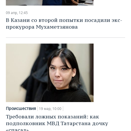
НЕФТЕХИМИЯ
РОЗНИЧНАЯ ТОРГОВЛЯ
НОВОСТИ ТЕХНОЛОГИЙ
МЕРОПРИЯТИЯ
09 апр, 12:45
НЕФТЬ
В Казани со второй попытки посадили экс-
ТРАНСПОРТ
IT
НОВОСТИ МЕРОПРИЯТИЙ
СПОРТ
прокурора Мухаметзянова
ОПК
УСЛУГИ
МЕДИА
ВЫЕЗДНАЯ РЕДАКЦИЯ
НОВОСТИ СПОРТА
ОБЩЕСТВО
ЭНЕРГЕТИКА
ТЕЛЕКОММУНИКАЦИИ
БИЗНЕС-БРАНЧИ
ФУТБОЛ
НОВОСТИ ОБЩЕСТВА
ФОТОГАЛЕРЕЯ
ONLINE-КОНФЕРЕНЦИИ
ХОККЕЙ
ВЛАСТЬ
СЮЖЕТЫ
ОТКРЫТАЯ ЛЕКЦИЯ
БАСКЕТБОЛ
ИНФРАСТРУКТУРА
СПРАВОЧНИК
ВОЛЕЙБОЛ
ИСТОРИЯ
СПИСОК ПЕРСОН
ПОЛНАЯ ВЕРСИЯ
КИБЕРСПОРТ
КУЛЬТУРА
СПИСОК КОМПАНИЙ
Происшествия
19 мар, 10:00
Требовали ложных показаний: как
ФИГУРНОЕ КАТАНИЕ
МЕДИЦИНА
подполковник МВД Татарстана дочку
«спасал»