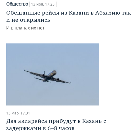
НЕФТЕХИМИЯ
Общество
13 ноя, 17:25
РОЗНИЧНАЯ ТОРГОВЛЯ
НОВОСТИ ТЕХНОЛОГИЙ
МЕРОПРИЯТИЯ
Обещанные рейсы из Казани в Абхазию так
НЕФТЬ
и не открылись
ТРАНСПОРТ
IT
НОВОСТИ МЕРОПРИЯТИЙ
СПОРТ
И в планах их нет
ОПК
УСЛУГИ
МЕДИА
ВЫЕЗДНАЯ РЕДАКЦИЯ
НОВОСТИ СПОРТА
ОБЩЕСТВО
ЭНЕРГЕТИКА
ТЕЛЕКОММУНИКАЦИИ
БИЗНЕС-БРАНЧИ
ФУТБОЛ
НОВОСТИ ОБЩЕСТВА
ФОТОГАЛЕРЕЯ
ONLINE-КОНФЕРЕНЦИИ
ХОККЕЙ
ВЛАСТЬ
СЮЖЕТЫ
ОТКРЫТАЯ ЛЕКЦИЯ
БАСКЕТБОЛ
ИНФРАСТРУКТУРА
СПРАВОЧНИК
ВОЛЕЙБОЛ
ИСТОРИЯ
СПИСОК ПЕРСОН
ПОЛНАЯ ВЕРСИЯ
КИБЕРСПОРТ
КУЛЬТУРА
СПИСОК КОМПАНИЙ
15 мар, 17:31
Два авиарейса прибудут в Казань с
ФИГУРНОЕ КАТАНИЕ
МЕДИЦИНА
задержками в 6–8 часов