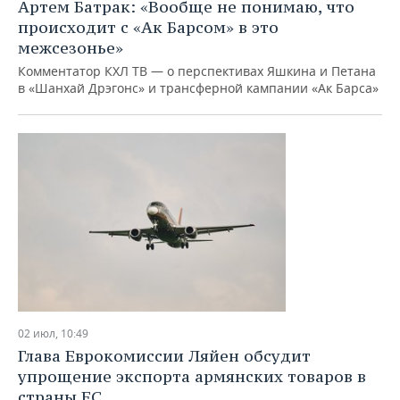
ВОДНЫЕ ВИДЫ СПОРТА
ОБРАЗОВАНИЕ
Артем Батрак: «Вообще не понимаю, что
происходит с «Ак Барсом» в это
ХОККЕЙ С МЯЧОМ
ПРОИСШЕСТВИЯ
межсезонье»
Комментатор КХЛ ТВ — о перспективах Яшкина и Петана
в «Шанхай Дрэгонс» и трансферной кампании «Ак Барса»
02 июл, 10:49
Глава Еврокомиссии Ляйен обсудит
упрощение экспорта армянских товаров в
страны ЕС