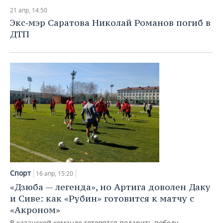
21 апр, 14:50
Экс‑мэр Саратова Николай Романов погиб в
ДТП
Спорт
16 апр, 15:20
«Дзюба — легенда», но Артига доволен Даку
и Сиве: как «Рубин» готовится к матчу с
«Акроном»
В казанской команде готовятся подарить победу