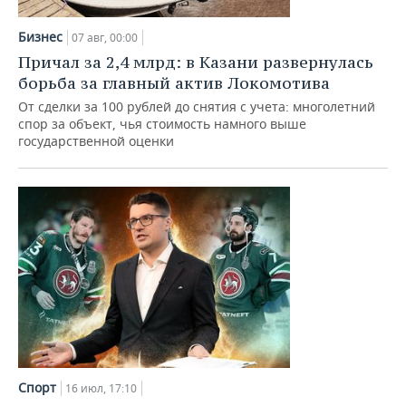
НЕФТЕХИМИЯ
РОЗНИЧНАЯ ТОРГОВЛЯ
НОВОСТИ ТЕХНОЛОГИЙ
МЕРОПРИЯТИЯ
Бизнес
07 авг, 00:00
НЕФТЬ
Причал за 2,4 млрд: в Казани развернулась
ТРАНСПОРТ
IT
НОВОСТИ МЕРОПРИЯТИЙ
СПОРТ
борьба за главный актив Локомотива
ОПК
От сделки за 100 рублей до снятия с учета: многолетний
УСЛУГИ
МЕДИА
ВЫЕЗДНАЯ РЕДАКЦИЯ
НОВОСТИ СПОРТА
ОБЩЕСТВО
спор за объект, чья стоимость намного выше
ЭНЕРГЕТИКА
государственной оценки
ТЕЛЕКОММУНИКАЦИИ
БИЗНЕС-БРАНЧИ
ФУТБОЛ
НОВОСТИ ОБЩЕСТВА
ФОТОГАЛЕРЕЯ
ONLINE-КОНФЕРЕНЦИИ
ХОККЕЙ
ВЛАСТЬ
СЮЖЕТЫ
ОТКРЫТАЯ ЛЕКЦИЯ
БАСКЕТБОЛ
ИНФРАСТРУКТУРА
СПРАВОЧНИК
ВОЛЕЙБОЛ
ИСТОРИЯ
СПИСОК ПЕРСОН
ПОЛНАЯ ВЕРСИЯ
КИБЕРСПОРТ
КУЛЬТУРА
СПИСОК КОМПАНИЙ
ФИГУРНОЕ КАТАНИЕ
МЕДИЦИНА
Спорт
16 июл, 17:10