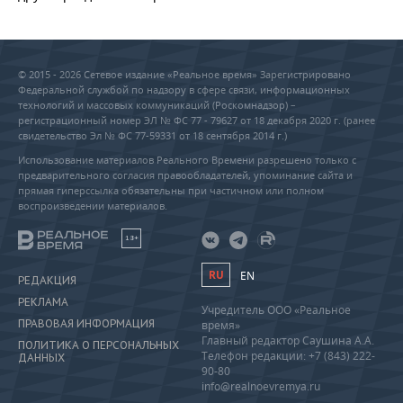
© 2015 - 2026 Сетевое издание «Реальное время» Зарегистрировано
Федеральной службой по надзору в сфере связи, информационных
технологий и массовых коммуникаций (Роскомнадзор) –
регистрационный номер ЭЛ № ФС 77 - 79627 от 18 декабря 2020 г. (ранее
свидетельство Эл № ФС 77-59331 от 18 сентября 2014 г.)
Использование материалов Реального Времени разрешено только с
предварительного согласия правообладателей, упоминание сайта и
прямая гиперссылка обязательны при частичном или полном
воспроизведении материалов.
18+
RU
EN
РЕДАКЦИЯ
РЕКЛАМА
Учредитель ООО «Реальное
ПРАВОВАЯ ИНФОРМАЦИЯ
время»
Главный редактор Саушина А.А.
ПОЛИТИКА О ПЕРСОНАЛЬНЫХ
Телефон редакции: +7 (843) 222-
ДАННЫХ
90-80
info@realnoevremya.ru