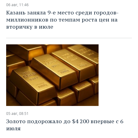
НЕФТЕХИМИЯ
06 авг, 11:46
РОЗНИЧНАЯ ТОРГОВЛЯ
НОВОСТИ ТЕХНОЛОГИЙ
МЕРОПРИЯТИЯ
Казань заняла 9-е место среди городов-
НЕФТЬ
миллионников по темпам роста цен на
ТРАНСПОРТ
IT
НОВОСТИ МЕРОПРИЯТИЙ
СПОРТ
вторичку в июле
ОПК
УСЛУГИ
МЕДИА
ВЫЕЗДНАЯ РЕДАКЦИЯ
НОВОСТИ СПОРТА
ОБЩЕСТВО
ЭНЕРГЕТИКА
ТЕЛЕКОММУНИКАЦИИ
БИЗНЕС-БРАНЧИ
ФУТБОЛ
НОВОСТИ ОБЩЕСТВА
ФОТОГАЛЕРЕЯ
ONLINE-КОНФЕРЕНЦИИ
ХОККЕЙ
ВЛАСТЬ
СЮЖЕТЫ
ОТКРЫТАЯ ЛЕКЦИЯ
БАСКЕТБОЛ
ИНФРАСТРУКТУРА
СПРАВОЧНИК
ВОЛЕЙБОЛ
ИСТОРИЯ
СПИСОК ПЕРСОН
ПОЛНАЯ ВЕРСИЯ
КИБЕРСПОРТ
КУЛЬТУРА
СПИСОК КОМПАНИЙ
05 авг, 08:51
Золото подорожало до $4 200 впервые с 6
ФИГУРНОЕ КАТАНИЕ
МЕДИЦИНА
июля