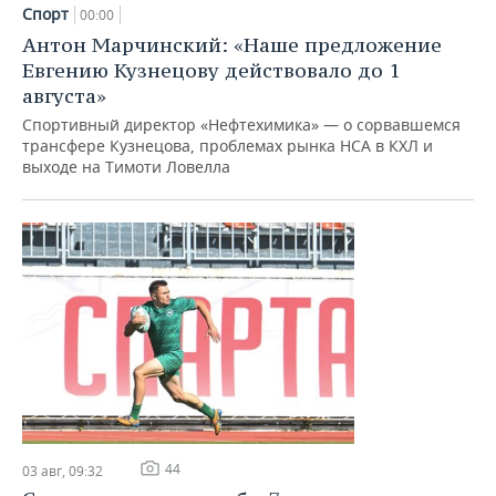
НЕФТЕХИМИЯ
Спорт
00:00
РОЗНИЧНАЯ ТОРГОВЛЯ
НОВОСТИ ТЕХНОЛОГИЙ
МЕРОПРИЯТИЯ
Антон Марчинский: «Наше предложение
НЕФТЬ
Евгению Кузнецову действовало до 1
ТРАНСПОРТ
IT
НОВОСТИ МЕРОПРИЯТИЙ
СПОРТ
августа»
ОПК
Спортивный директор «Нефтехимика» — о сорвавшемся
УСЛУГИ
МЕДИА
ВЫЕЗДНАЯ РЕДАКЦИЯ
НОВОСТИ СПОРТА
ОБЩЕСТВО
трансфере Кузнецова, проблемах рынка НСА в КХЛ и
ЭНЕРГЕТИКА
выходе на Тимоти Ловелла
ТЕЛЕКОММУНИКАЦИИ
БИЗНЕС-БРАНЧИ
ФУТБОЛ
НОВОСТИ ОБЩЕСТВА
ФОТОГАЛЕРЕЯ
ONLINE-КОНФЕРЕНЦИИ
ХОККЕЙ
ВЛАСТЬ
СЮЖЕТЫ
ОТКРЫТАЯ ЛЕКЦИЯ
БАСКЕТБОЛ
ИНФРАСТРУКТУРА
СПРАВОЧНИК
ВОЛЕЙБОЛ
ИСТОРИЯ
СПИСОК ПЕРСОН
ПОЛНАЯ ВЕРСИЯ
КИБЕРСПОРТ
КУЛЬТУРА
СПИСОК КОМПАНИЙ
ФИГУРНОЕ КАТАНИЕ
МЕДИЦИНА
44
03 авг, 09:32