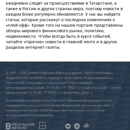
ежедневно следят за происшествиями в Татарстане, а
также в России и других странах мира, поэтому новости в
каждом блоке регулярно обновляются. У нас вы найдете
статьи, которые расскажут о последних изменениях о
«плей-офф». Кроме того на нашем портале представлены
обзоры мирового финансового рынка, политики,
недвижимости. Чтобы всегда быть в курсе событий,
читайте «горячие» новости в главной ленте и в других
разделах интернет-газеты.
© 2015 - 2026 Сетевое издание «Реальное время» Зарегистрировано
Федеральной службой по надзору в сфере связи, информационных
технологий и массовых коммуникаций (Роскомнадзор) –
регистрационный номер ЭЛ № ФС 77 - 79627 от 18 декабря 2020 г. (ранее
свидетельство Эл № ФС 77-59331 от 18 сентября 2014 г.)
Использование материалов Реального Времени разрешено только с
предварительного согласия правообладателей, упоминание сайта и
прямая гиперссылка обязательны при частичном или полном
воспроизведении материалов.
18+