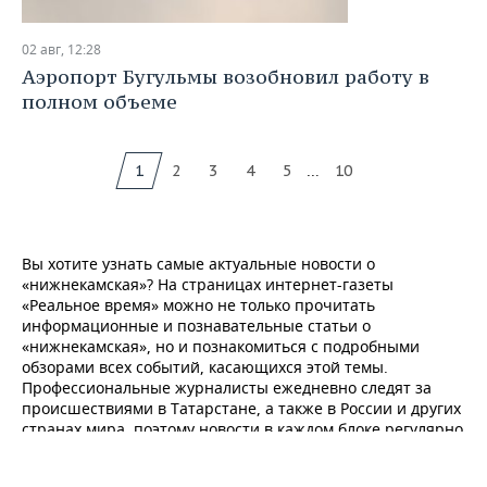
02 авг, 12:28
Аэропорт Бугульмы возобновил работу в
полном объеме
...
1
2
3
4
5
10
Вы хотите узнать самые актуальные новости о
«нижнекамская»? На страницах интернет-газеты
«Реальное время» можно не только прочитать
информационные и познавательные статьи о
«нижнекамская», но и познакомиться с подробными
обзорами всех событий, касающихся этой темы.
Профессиональные журналисты ежедневно следят за
происшествиями в Татарстане, а также в России и других
странах мира, поэтому новости в каждом блоке регулярно
обновляются. У нас вы найдете статьи, которые
расскажут о последних изменениях о «нижнекамская».