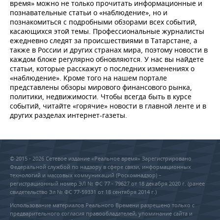
время» можно не только прочитать информационные и
познавательные статьи о «наблюдение», но и
познакомиться с подробными обзорами всех событий,
касающихся этой темы. Профессиональные журналисты
ежедневно следят за происшествиями в Татарстане, а
также в России и других странах мира, поэтому новости в
каждом блоке регулярно обновляются. У нас вы найдете
статьи, которые расскажут о последних изменениях о
«наблюдение». Кроме того на нашем портале
представлены обзоры мирового финансового рынка,
политики, недвижимости. Чтобы всегда быть в курсе
событий, читайте «горячие» новости в главной ленте и в
других разделах интернет-газеты.
© 2015 - 2026 Сетевое издание «Реальное время» Зарегистрировано
Федеральной службой по надзору в сфере связи, информационных
технологий и массовых коммуникаций (Роскомнадзор) –
регистрационный номер ЭЛ № ФС 77 - 79627 от 18 декабря 2020 г. (ранее
свидетельство Эл № ФС 77-59331 от 18 сентября 2014 г.)
Использование материалов Реального Времени разрешено только с
предварительного согласия правообладателей, упоминание сайта и