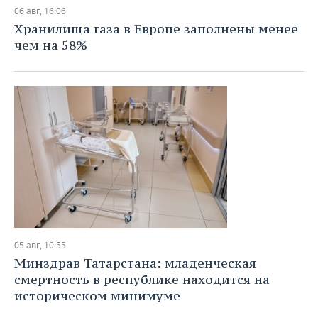
НЕФТЕХИМИЯ
06 авг, 16:06
РОЗНИЧНАЯ ТОРГОВЛЯ
НОВОСТИ ТЕХНОЛОГИЙ
МЕРОПРИЯТИЯ
Хранилища газа в Европе заполнены менее
НЕФТЬ
чем на 58%
ТРАНСПОРТ
IT
НОВОСТИ МЕРОПРИЯТИЙ
СПОРТ
ОПК
УСЛУГИ
МЕДИА
ВЫЕЗДНАЯ РЕДАКЦИЯ
НОВОСТИ СПОРТА
ОБЩЕСТВО
ЭНЕРГЕТИКА
ТЕЛЕКОММУНИКАЦИИ
БИЗНЕС-БРАНЧИ
ФУТБОЛ
НОВОСТИ ОБЩЕСТВА
ФОТОГАЛЕРЕЯ
ONLINE-КОНФЕРЕНЦИИ
ХОККЕЙ
ВЛАСТЬ
СЮЖЕТЫ
ОТКРЫТАЯ ЛЕКЦИЯ
БАСКЕТБОЛ
ИНФРАСТРУКТУРА
СПРАВОЧНИК
ВОЛЕЙБОЛ
ИСТОРИЯ
СПИСОК ПЕРСОН
ПОЛНАЯ ВЕРСИЯ
05 авг, 10:55
КИБЕРСПОРТ
КУЛЬТУРА
СПИСОК КОМПАНИЙ
Минздрав Татарстана: младенческая
смертность в республике находится на
ФИГУРНОЕ КАТАНИЕ
МЕДИЦИНА
историческом минимуме