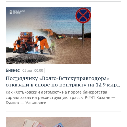
ВОДНЫЕ ВИДЫ СПОРТА
ОБРАЗОВАНИЕ
ХОККЕЙ С МЯЧОМ
ПРОИСШЕСТВИЯ
Бизнес
05 авг, 00:00
Подрядчику «Волго-Вятскуправтодора»
отказали в споре по контракту на 12,9 млрд
Как «Хотьковский автомост» на пороге банкротства
сорвал заказ на реконструкцию трассы Р‑241 Казань —
Буинск — Ульяновск