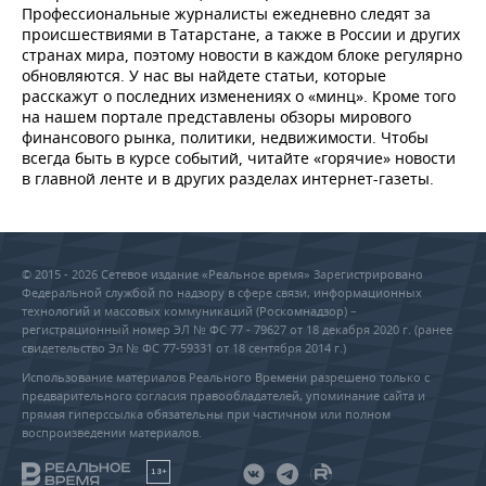
Профессиональные журналисты ежедневно следят за
происшествиями в Татарстане, а также в России и других
странах мира, поэтому новости в каждом блоке регулярно
обновляются. У нас вы найдете статьи, которые
расскажут о последних изменениях о «минц». Кроме того
на нашем портале представлены обзоры мирового
финансового рынка, политики, недвижимости. Чтобы
всегда быть в курсе событий, читайте «горячие» новости
в главной ленте и в других разделах интернет-газеты.
© 2015 - 2026 Сетевое издание «Реальное время» Зарегистрировано
Федеральной службой по надзору в сфере связи, информационных
технологий и массовых коммуникаций (Роскомнадзор) –
регистрационный номер ЭЛ № ФС 77 - 79627 от 18 декабря 2020 г. (ранее
свидетельство Эл № ФС 77-59331 от 18 сентября 2014 г.)
Использование материалов Реального Времени разрешено только с
предварительного согласия правообладателей, упоминание сайта и
прямая гиперссылка обязательны при частичном или полном
воспроизведении материалов.
18+