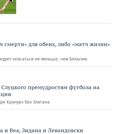
ч смерти» для обеих, либо «матч жизни»
едует опасаться не меньше, чем Бельгию
 Слуцкого премудростям футбола на
еции
Тре Крунур» без Златана
а и Веа, Зидана и Левандовски