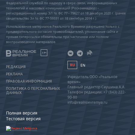
Федеральной службой по надзору в сфере связи, информационных
технологий и массовых коммуникаций (Роскомнадзор) –
регистрационный номер ЭЛ № ФС 77 - 79627 от 18 декабря 2020 г. (ранее
свидетельство Эл № ФС 77-59331 от 18 сентября 2014 г.)
Использование материалов Реального Времени разрешено только с
предварительного согласия правообладателей, упоминание сайта и
прямая гиперссылка обязательны при частичном или полном
воспроизведении материалов.
18+
RU
EN
РЕДАКЦИЯ
РЕКЛАМА
Учредитель ООО «Реальное
ПРАВОВАЯ ИНФОРМАЦИЯ
время»
Главный редактор Саушина А.А.
ПОЛИТИКА О ПЕРСОНАЛЬНЫХ
Телефон редакции: +7 (843) 222-
ДАННЫХ
90-80
info@realnoevremya.ru
Полная версия
Тестовая версия