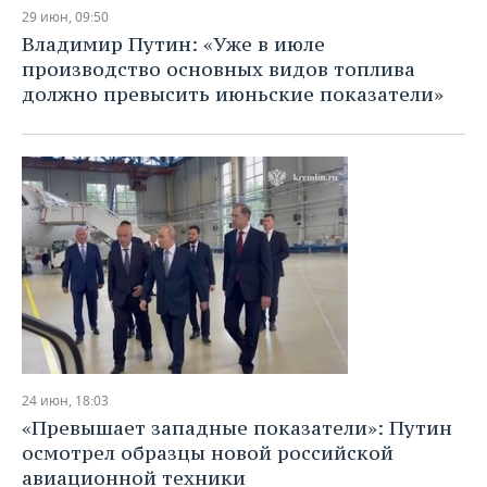
НЕФТЕХИМИЯ
29 июн, 09:50
РОЗНИЧНАЯ ТОРГОВЛЯ
НОВОСТИ ТЕХНОЛОГИЙ
МЕРОПРИЯТИЯ
Владимир Путин: «Уже в июле
НЕФТЬ
производство основных видов топлива
ТРАНСПОРТ
IT
НОВОСТИ МЕРОПРИЯТИЙ
СПОРТ
должно превысить июньские показатели»
ОПК
УСЛУГИ
МЕДИА
ВЫЕЗДНАЯ РЕДАКЦИЯ
НОВОСТИ СПОРТА
ОБЩЕСТВО
ЭНЕРГЕТИКА
ТЕЛЕКОММУНИКАЦИИ
БИЗНЕС-БРАНЧИ
ФУТБОЛ
НОВОСТИ ОБЩЕСТВА
ФОТОГАЛЕРЕЯ
ONLINE-КОНФЕРЕНЦИИ
ХОККЕЙ
ВЛАСТЬ
СЮЖЕТЫ
ОТКРЫТАЯ ЛЕКЦИЯ
БАСКЕТБОЛ
ИНФРАСТРУКТУРА
СПРАВОЧНИК
ВОЛЕЙБОЛ
ИСТОРИЯ
СПИСОК ПЕРСОН
ПОЛНАЯ ВЕРСИЯ
КИБЕРСПОРТ
КУЛЬТУРА
СПИСОК КОМПАНИЙ
24 июн, 18:03
«Превышает западные показатели»: Путин
ФИГУРНОЕ КАТАНИЕ
МЕДИЦИНА
осмотрел образцы новой российской
авиационной техники