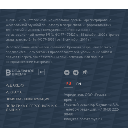
© 2015 - 2026 Сетевое издание «Реальное время» Зарегистрировано
Федеральной службой по надзору в сфере связи, информационных
технологий и массовых коммуникаций (Роскомнадзор) –
регистрационный номер ЭЛ № ФС 77 - 79627 от 18 декабря 2020 г. (ранее
свидетельство Эл № ФС 77-59331 от 18 сентября 2014 г.)
Использование материалов Реального Времени разрешено только с
предварительного согласия правообладателей, упоминание сайта и
прямая гиперссылка обязательны при частичном или полном
воспроизведении материалов.
18+
RU
EN
РЕДАКЦИЯ
РЕКЛАМА
Учредитель ООО «Реальное
ПРАВОВАЯ ИНФОРМАЦИЯ
время»
Главный редактор Саушина А.А.
ПОЛИТИКА О ПЕРСОНАЛЬНЫХ
Телефон редакции: +7 (843) 222-
ДАННЫХ
90-80
info@realnoevremya.ru