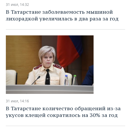
НЕФТЕХИМИЯ
31 июл, 14:32
РОЗНИЧНАЯ ТОРГОВЛЯ
НОВОСТИ ТЕХНОЛОГИЙ
МЕРОПРИЯТИЯ
В Татарстане заболеваемость мышиной
НЕФТЬ
лихорадкой увеличилась в два раза за год
ТРАНСПОРТ
IT
НОВОСТИ МЕРОПРИЯТИЙ
СПОРТ
ОПК
УСЛУГИ
МЕДИА
ВЫЕЗДНАЯ РЕДАКЦИЯ
НОВОСТИ СПОРТА
ОБЩЕСТВО
ЭНЕРГЕТИКА
ТЕЛЕКОММУНИКАЦИИ
БИЗНЕС-БРАНЧИ
ФУТБОЛ
НОВОСТИ ОБЩЕСТВА
ФОТОГАЛЕРЕЯ
ONLINE-КОНФЕРЕНЦИИ
ХОККЕЙ
ВЛАСТЬ
СЮЖЕТЫ
ОТКРЫТАЯ ЛЕКЦИЯ
БАСКЕТБОЛ
ИНФРАСТРУКТУРА
СПРАВОЧНИК
ВОЛЕЙБОЛ
ИСТОРИЯ
СПИСОК ПЕРСОН
ПОЛНАЯ ВЕРСИЯ
31 июл, 14:16
КИБЕРСПОРТ
КУЛЬТУРА
СПИСОК КОМПАНИЙ
В Татарстане количество обращений из-за
укусов клещей сократилось на 30% за год
ФИГУРНОЕ КАТАНИЕ
МЕДИЦИНА