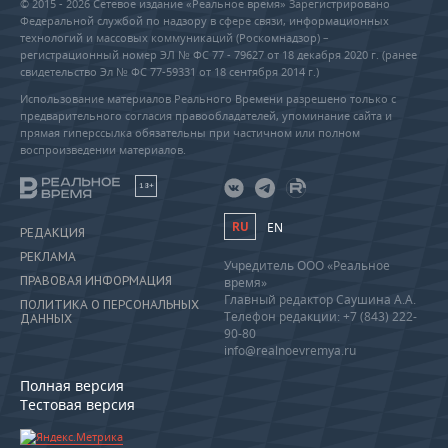
© 2015 - 2026 Сетевое издание «Реальное время» Зарегистрировано
Федеральной службой по надзору в сфере связи, информационных
технологий и массовых коммуникаций (Роскомнадзор) –
регистрационный номер ЭЛ № ФС 77 - 79627 от 18 декабря 2020 г. (ранее
свидетельство Эл № ФС 77-59331 от 18 сентября 2014 г.)
Использование материалов Реального Времени разрешено только с
предварительного согласия правообладателей, упоминание сайта и
прямая гиперссылка обязательны при частичном или полном
воспроизведении материалов.
18+
RU
EN
РЕДАКЦИЯ
РЕКЛАМА
Учредитель ООО «Реальное
ПРАВОВАЯ ИНФОРМАЦИЯ
время»
Главный редактор Саушина А.А.
ПОЛИТИКА О ПЕРСОНАЛЬНЫХ
Телефон редакции: +7 (843) 222-
ДАННЫХ
90-80
info@realnoevremya.ru
Полная версия
Тестовая версия