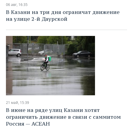
НЕФТЕХИМИЯ
06 авг, 16:35
РОЗНИЧНАЯ ТОРГОВЛЯ
НОВОСТИ ТЕХНОЛОГИЙ
МЕРОПРИЯТИЯ
В Казани на три дня ограничат движение
НЕФТЬ
на улице 2-й Даурской
ТРАНСПОРТ
IT
НОВОСТИ МЕРОПРИЯТИЙ
СПОРТ
ОПК
УСЛУГИ
МЕДИА
ВЫЕЗДНАЯ РЕДАКЦИЯ
НОВОСТИ СПОРТА
ОБЩЕСТВО
ЭНЕРГЕТИКА
ТЕЛЕКОММУНИКАЦИИ
БИЗНЕС-БРАНЧИ
ФУТБОЛ
НОВОСТИ ОБЩЕСТВА
ФОТОГАЛЕРЕЯ
ONLINE-КОНФЕРЕНЦИИ
ХОККЕЙ
ВЛАСТЬ
СЮЖЕТЫ
ОТКРЫТАЯ ЛЕКЦИЯ
БАСКЕТБОЛ
ИНФРАСТРУКТУРА
СПРАВОЧНИК
ВОЛЕЙБОЛ
ИСТОРИЯ
СПИСОК ПЕРСОН
ПОЛНАЯ ВЕРСИЯ
21 май, 15:39
КИБЕРСПОРТ
КУЛЬТУРА
СПИСОК КОМПАНИЙ
В июне на ряде улиц Казани хотят
ограничить движение в связи с саммитом
ФИГУРНОЕ КАТАНИЕ
МЕДИЦИНА
Россия — АСЕАН